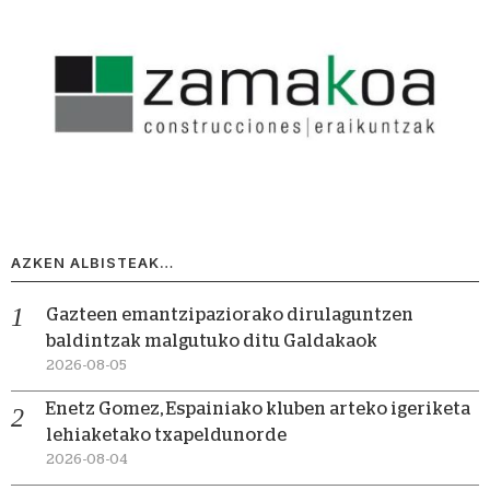
AZKEN ALBISTEAK…
Gazteen emantzipaziorako dirulaguntzen
baldintzak malgutuko ditu Galdakaok
2026-08-05
Enetz Gomez, Espainiako kluben arteko igeriketa
lehiaketako txapeldunorde
2026-08-04