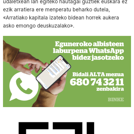
udaletxean lan egiteko hautagai guztiek euskara ez
ezik arratiera ere menperatu beharko dutela,
«Arratiako kapitala izateko bidean horrek aukera
asko emongo deuskuzalako».