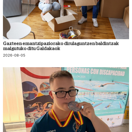
Gazteen emantzipaziorako dirulaguntzen baldintzak
malgutuko ditu Galdakaok
2026-08-05