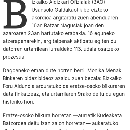
B
izkaiko Aldizkari Ofizialak (BAO)
Usansolo Galdakaotik bereizteko
akordioa argitaratu zuen abenduaren
16an Batzar Nagusiak joan den
azaroaren 23an hartutako erabakia. 16 eguneko
atzerapenarekin, argitalpenak aktibatu egiten du
datorren urtarrilean lurraldeko 113. udala osatzeko
prozesua.
Dagoeneko eman dute horren berri, Monika Menak
Binkeren bidez bideoz azaldu zuen bezala: Bizkaiko
Foru Aldundia arduratuko da eratze-osoko bilkuraren
data finkatzeaz, eta urtarrilaren 9rako deitu du egun
historiko hori.
Eratze-osoko bilkura horretan —aurretik Kudeaketa
Batzordea deitu izan zaion horretan— aukeratuko