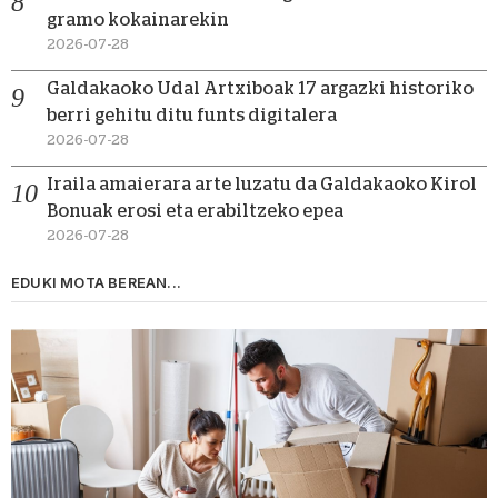
gramo kokainarekin
2026-07-28
Galdakaoko Udal Artxiboak 17 argazki historiko
berri gehitu ditu funts digitalera
2026-07-28
Iraila amaierara arte luzatu da Galdakaoko Kirol
Bonuak erosi eta erabiltzeko epea
2026-07-28
EDUKI MOTA BEREAN...