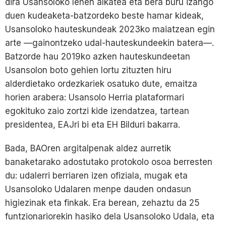
dira Usansoloko lehen alkatea eta bera buru izango
duen kudeaketa-batzordeko beste hamar kideak,
Usansoloko hauteskundeak 2023ko maiatzean egin
arte —gainontzeko udal-hauteskundeekin batera—.
Batzorde hau 2019ko azken hauteskundeetan
Usansolon boto gehien lortu zituzten hiru
alderdietako ordezkariek osatuko dute, emaitza
horien arabera: Usansolo Herria plataformari
egokituko zaio zortzi kide izendatzea, tartean
presidentea, EAJri bi eta EH Bilduri bakarra.
Bada, BAOren argitalpenak aldez aurretik
banaketarako adostutako protokolo osoa berresten
du: udalerri berriaren izen ofiziala, mugak eta
Usansoloko Udalaren menpe dauden ondasun
higiezinak eta finkak. Era berean, zehaztu da 25
funtzionariorekin hasiko dela Usansoloko Udala, eta