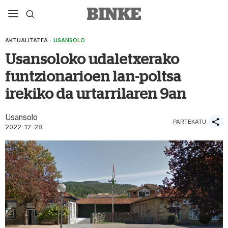
AKTUALITATEA
·
USANSOLO
Usansoloko udaletxerako
funtzionarioen lan-poltsa
irekiko da urtarrilaren 9an
Usansolo
PARTEKATU
2022-12-28