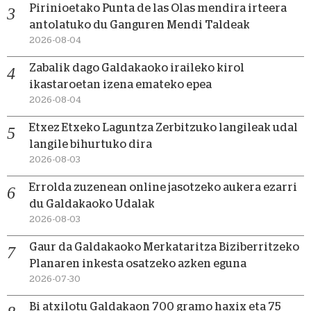
Pirinioetako Punta de las Olas mendira irteera
antolatuko du Ganguren Mendi Taldeak
2026-08-04
Zabalik dago Galdakaoko iraileko kirol
ikastaroetan izena emateko epea
2026-08-04
Etxez Etxeko Laguntza Zerbitzuko langileak udal
langile bihurtuko dira
2026-08-03
Errolda zuzenean online jasotzeko aukera ezarri
du Galdakaoko Udalak
2026-08-03
Gaur da Galdakaoko Merkataritza Biziberritzeko
Planaren inkesta osatzeko azken eguna
2026-07-30
Bi atxilotu Galdakaon 700 gramo haxix eta 75