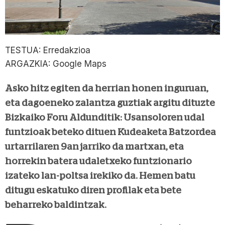
TESTUA: Erredakzioa
ARGAZKIA: Google Maps
Asko hitz egiten da herrian honen inguruan,
eta dagoeneko zalantza guztiak argitu dituzte
Bizkaiko Foru Aldunditik: Usansoloren udal
funtzioak beteko dituen Kudeaketa Batzordea
urtarrilaren 9an jarriko da martxan, eta
horrekin batera udaletxeko funtzionario
izateko lan-poltsa irekiko da. Hemen batu
ditugu eskatuko diren profilak eta bete
beharreko baldintzak.