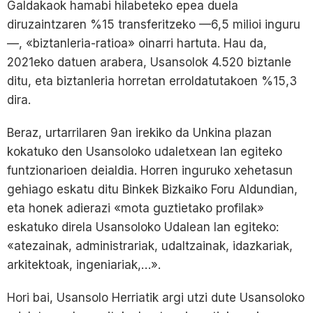
Galdakaok hamabi hilabeteko epea duela
diruzaintzaren %15 transferitzeko —6,5 milioi inguru
—, «biztanleria-ratioa» oinarri hartuta. Hau da,
2021eko datuen arabera, Usansolok 4.520 biztanle
ditu, eta biztanleria horretan erroldatutakoen %15,3
dira.
Beraz, urtarrilaren 9an irekiko da Unkina plazan
kokatuko den Usansoloko udaletxean lan egiteko
funtzionarioen deialdia. Horren inguruko xehetasun
gehiago eskatu ditu Binkek Bizkaiko Foru Aldundian,
eta honek adierazi «mota guztietako profilak»
eskatuko direla Usansoloko Udalean lan egiteko:
«atezainak, administrariak, udaltzainak, idazkariak,
arkitektoak, ingeniariak,…».
Hori bai, Usansolo Herriatik argi utzi dute Usansoloko