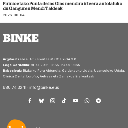
Pirinioetako Punta de las Olas mendira irteera antolatuko
du Ganguren Mendi Taldeak
2026-08-04
Argitaratzailea:
Aitu elkartea © CC BY-SA 3.0
Lege Gordailua:
BI-41-2016 | ISSN: 2444-9385
Babesleak:
Bizkaiko Foru Aldundia, Galdakaoko Udala, Usansoloko Udala,
Clínica Dental Loroño, Aelvasa eta Zamakoa Eraikuntzak
680 74 32 11 ·
info@binke.eus