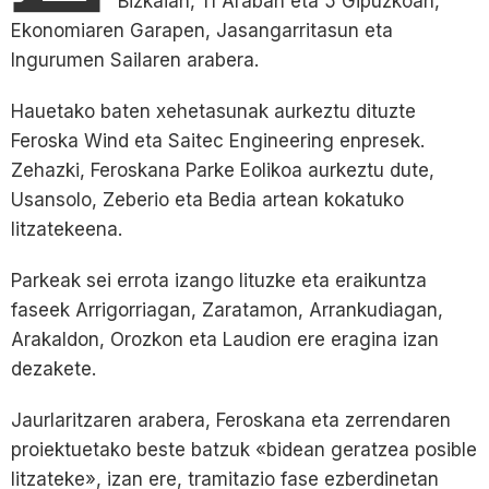
Bizkaian, 11 Araban eta 5 Gipuzkoan,
Ekonomiaren Garapen, Jasangarritasun eta
Ingurumen Sailaren arabera.
Hauetako baten xehetasunak aurkeztu dituzte
Feroska Wind eta Saitec Engineering enpresek.
Zehazki, Feroskana Parke Eolikoa aurkeztu dute,
Usansolo, Zeberio eta Bedia artean kokatuko
litzatekeena.
Parkeak sei errota izango lituzke eta eraikuntza
faseek Arrigorriagan, Zaratamon, Arrankudiagan,
Arakaldon, Orozkon eta Laudion ere eragina izan
dezakete.
Jaurlaritzaren arabera, Feroskana eta zerrendaren
proiektuetako beste batzuk «bidean geratzea posible
litzateke», izan ere, tramitazio fase ezberdinetan