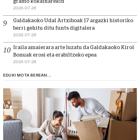
gramo kokainarekin
2026-07-28
Galdakaoko Udal Artxiboak 17 argazki historiko
berri gehitu ditu funts digitalera
2026-07-28
Iraila amaierara arte luzatu da Galdakaoko Kirol
Bonuak erosi eta erabiltzeko epea
2026-07-28
EDUKI MOTA BEREAN...