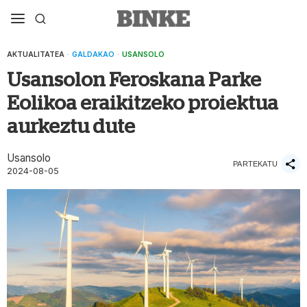
AKTUALITATEA
·
GALDAKAO
·
USANSOLO
Usansolon Feroskana Parke
Eolikoa eraikitzeko proiektua
aurkeztu dute
Usansolo
PARTEKATU
2024-08-05