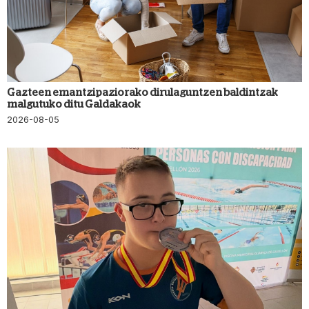
Gazteen emantzipaziorako dirulaguntzen baldintzak
malgutuko ditu Galdakaok
2026-08-05