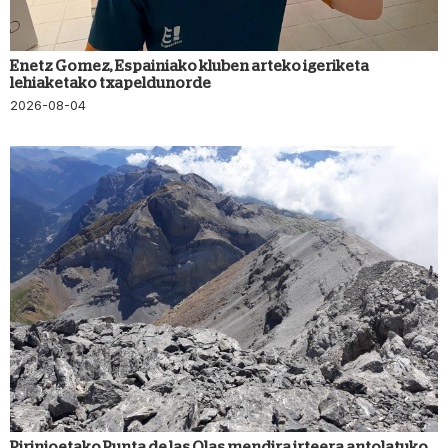
Enetz Gomez, Espainiako kluben arteko igeriketa
lehiaketako txapeldunorde
2026-08-04
Pirinioetako Punta de las Olas mendira irteera antolatuko