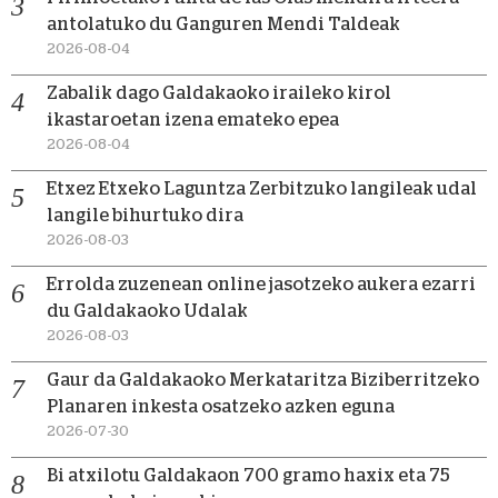
antolatuko du Ganguren Mendi Taldeak
2026-08-04
Zabalik dago Galdakaoko iraileko kirol
ikastaroetan izena emateko epea
2026-08-04
Etxez Etxeko Laguntza Zerbitzuko langileak udal
langile bihurtuko dira
2026-08-03
Errolda zuzenean online jasotzeko aukera ezarri
du Galdakaoko Udalak
2026-08-03
Gaur da Galdakaoko Merkataritza Biziberritzeko
Planaren inkesta osatzeko azken eguna
2026-07-30
Bi atxilotu Galdakaon 700 gramo haxix eta 75