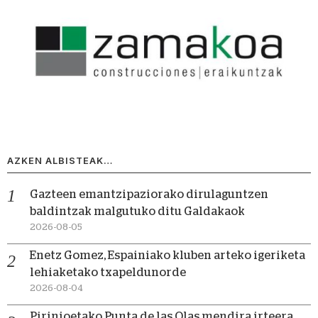
AZKEN ALBISTEAK…
Gazteen emantzipaziorako dirulaguntzen
baldintzak malgutuko ditu Galdakaok
2026-08-05
Enetz Gomez, Espainiako kluben arteko igeriketa
lehiaketako txapeldunorde
2026-08-04
Pirinioetako Punta de las Olas mendira irteera