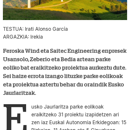
TESTUA: Irati Alonso García
ARGAZKIA: Irekia
Feroska Wind eta Saitec Engineering enpresek
Usansolo, Zeberio eta Bedia artean parke
eoliko bat eraikitzeko proiektua aurkeztu dute.
Sei haize errota izango lituzke parke eolikoak
eta proiektua aztertu behar du oraindik Eusko
Jaurlaritzak.
E
usko Jaurlaritza parke eolikoak
eraikitzeko 31 proiektu izapidetzen ari
zen iaz Euskal Autonomia Erkidegoan: 15