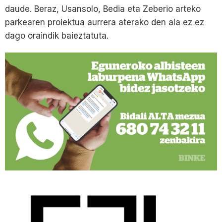
daude. Beraz, Usansolo, Bedia eta Zeberio arteko
parkearen proiektua aurrera aterako den ala ez ez
dago oraindik baieztatuta.