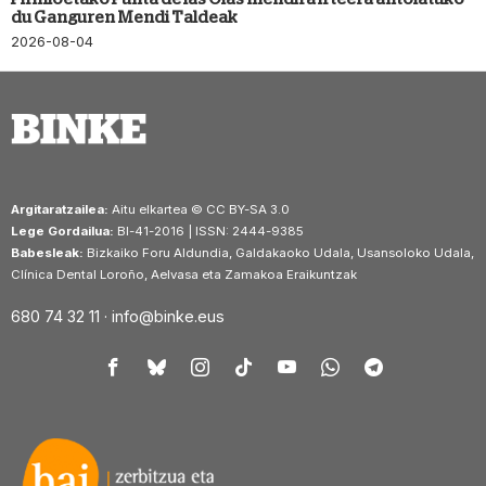
du Ganguren Mendi Taldeak
2026-08-04
Argitaratzailea:
Aitu elkartea © CC BY-SA 3.0
Lege Gordailua:
BI-41-2016 | ISSN: 2444-9385
Babesleak:
Bizkaiko Foru Aldundia, Galdakaoko Udala, Usansoloko Udala,
Clínica Dental Loroño, Aelvasa eta Zamakoa Eraikuntzak
680 74 32 11 ·
info@binke.eus