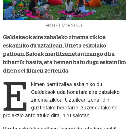
Argazkia: Cine Na Rua.
Galdakaok aire zabaleko zinema zikloa
eskainiko du uztailean, Urreta eskolako
patioan. Saioak martitzenetan izango dira
bihartik hasita, eta hemen batu dugu eskainiko
diren sei filmen zerrenda.
E
kimen berritzailea eskainiko du
Galdakaok uda honetan: aire zabaleko
zinema zikloa. Uztailean zehar din
guztietako herritarrei zuzendutako sei
proiekzio antolatuko dira, hiru saiotan.
Urreta eskolako patioan izango da, eta jardunaldi