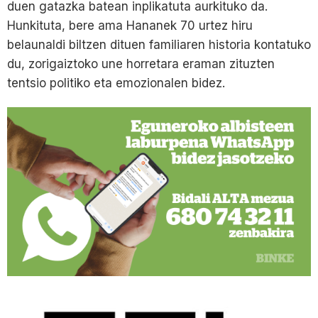
duen gatazka batean inplikatuta aurkituko da.
Hunkituta, bere ama Hananek 70 urtez hiru
belaunaldi biltzen dituen familiaren historia kontatuko
du, zorigaiztoko une horretara eraman zituzten
tentsio politiko eta emozionalen bidez.