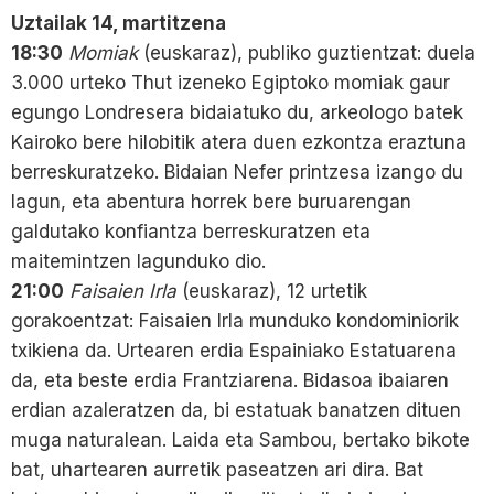
Uztailak 14, martitzena
18:30
Momiak
(euskaraz), publiko guztientzat: duela
3.000 urteko Thut izeneko Egiptoko momiak gaur
egungo Londresera bidaiatuko du, arkeologo batek
Kairoko bere hilobitik atera duen ezkontza eraztuna
berreskuratzeko. Bidaian Nefer printzesa izango du
lagun, eta abentura horrek bere buruarengan
galdutako konfiantza berreskuratzen eta
maitemintzen lagunduko dio.
21:00
Faisaien Irla
(euskaraz), 12 urtetik
gorakoentzat: Faisaien Irla munduko kondominiorik
txikiena da. Urtearen erdia Espainiako Estatuarena
da, eta beste erdia Frantziarena. Bidasoa ibaiaren
erdian azaleratzen da, bi estatuak banatzen dituen
muga naturalean. Laida eta Sambou, bertako bikote
bat, uhartearen aurretik paseatzen ari dira. Bat