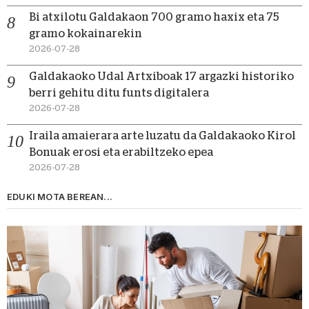
Bi atxilotu Galdakaon 700 gramo haxix eta 75
gramo kokainarekin
2026-07-28
Galdakaoko Udal Artxiboak 17 argazki historiko
berri gehitu ditu funts digitalera
2026-07-28
Iraila amaierara arte luzatu da Galdakaoko Kirol
Bonuak erosi eta erabiltzeko epea
2026-07-28
EDUKI MOTA BEREAN...