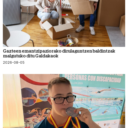
Gazteen emantzipaziorako dirulaguntzen baldintzak
malgutuko ditu Galdakaok
2026-08-05