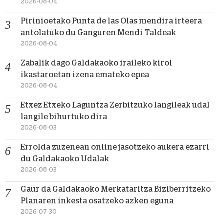
2026-08-04
Pirinioetako Punta de las Olas mendira irteera
antolatuko du Ganguren Mendi Taldeak
2026-08-04
Zabalik dago Galdakaoko iraileko kirol
ikastaroetan izena emateko epea
2026-08-04
Etxez Etxeko Laguntza Zerbitzuko langileak udal
langile bihurtuko dira
2026-08-03
Errolda zuzenean online jasotzeko aukera ezarri
du Galdakaoko Udalak
2026-08-03
Gaur da Galdakaoko Merkataritza Biziberritzeko
Planaren inkesta osatzeko azken eguna
2026-07-30