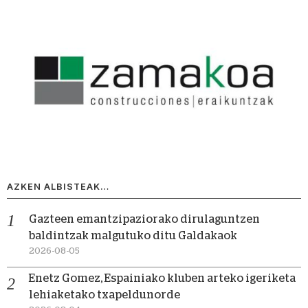
AZKEN ALBISTEAK…
Gazteen emantzipaziorako dirulaguntzen
baldintzak malgutuko ditu Galdakaok
2026-08-05
Enetz Gomez, Espainiako kluben arteko igeriketa
lehiaketako txapeldunorde