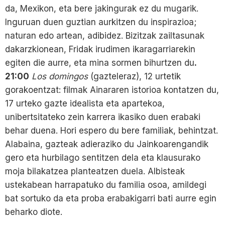
da, Mexikon, eta bere jakingurak ez du mugarik.
Inguruan duen guztian aurkitzen du inspirazioa;
naturan edo artean, adibidez. Bizitzak zailtasunak
dakarzkionean, Fridak irudimen ikaragarriarekin
egiten die aurre, eta mina sormen bihurtzen du
.
21:00
Los domingos
(gazteleraz), 12 urtetik
gorakoentzat: filmak Ainararen istorioa kontatzen du,
17 urteko gazte idealista eta apartekoa,
unibertsitateko zein karrera ikasiko duen erabaki
behar duena. Hori espero du bere familiak, behintzat.
Alabaina, gazteak adieraziko du Jainkoarengandik
gero eta hurbilago sentitzen dela eta klausurako
moja bilakatzea planteatzen duela. Albisteak
ustekabean harrapatuko du familia osoa, amildegi
bat sortuko da eta proba erabakigarri bati aurre egin
beharko diote.