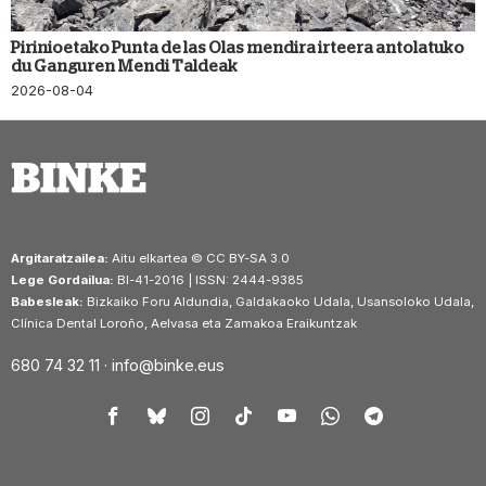
Pirinioetako Punta de las Olas mendira irteera antolatuko
du Ganguren Mendi Taldeak
2026-08-04
Argitaratzailea:
Aitu elkartea © CC BY-SA 3.0
Lege Gordailua:
BI-41-2016 | ISSN: 2444-9385
Babesleak:
Bizkaiko Foru Aldundia, Galdakaoko Udala, Usansoloko Udala,
Clínica Dental Loroño, Aelvasa eta Zamakoa Eraikuntzak
680 74 32 11 ·
info@binke.eus