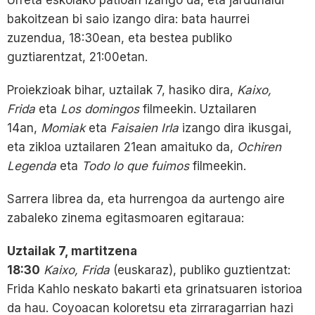
bakoitzean bi saio izango dira: bata haurrei
zuzendua, 18:30ean, eta bestea publiko
guztiarentzat, 21:00etan.
Proiekzioak bihar, uztailak 7, hasiko dira,
Kaixo,
Frida
eta
Los domingos
filmeekin. Uztailaren
14an,
Momiak
eta
Faisaien Irla
izango dira ikusgai,
eta zikloa uztailaren 21ean amaituko da,
Ochiren
Legenda
eta
Todo lo que fuimos
filmeekin.
Sarrera librea da, eta hurrengoa da aurtengo aire
zabaleko zinema egitasmoaren egitaraua:
Uztailak 7, martitzena
18:30
Kaixo, Frida
(euskaraz), publiko guztientzat:
Frida Kahlo neskato bakarti eta grinatsuaren istorioa
da hau. Coyoacan koloretsu eta zirraragarrian hazi