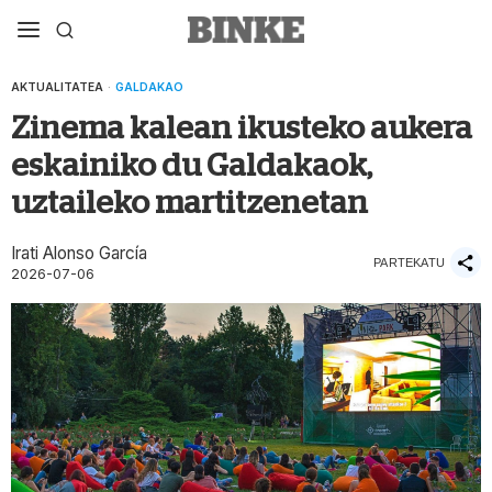
AKTUALITATEA
·
GALDAKAO
Zinema kalean ikusteko aukera
eskainiko du Galdakaok,
uztaileko martitzenetan
Irati Alonso García
PARTEKATU
2026-07-06