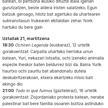
batean, bi pertsona ikusiko dituzte ibaia igerian
gurutzatzen, beste aldera iristen saiatzeko. Egun
batzuk geroago, hilotz bat agertuko da uhartearen
subiranotasun trukearen ekitaldian zehar. Nork
hartuko du bere gain
Uztailak 21, martitzena
18:30
Ochiren Legenda
(euskaraz), 12 urtetik
gorakoentzat: Carpatia uharteko herrixka urrun
batean, Yuri, nekazari lotsatia, ochi izeneko animalia
espezie iheskor baten beldurrez bizi da. Baina Yurik
haurtxo ochi zauritu bat abandonatu dutela
deskubritzerakoan, etxera ekartzeko misio bati
ekingo dio
21:00
Todo lo que fuimos
(gazteleraz), 16 urtetik
gorakoentzat: Zisjordaniako protesta batean, nerabe
palestinar bat bere familia osoaren bizitza astinduko