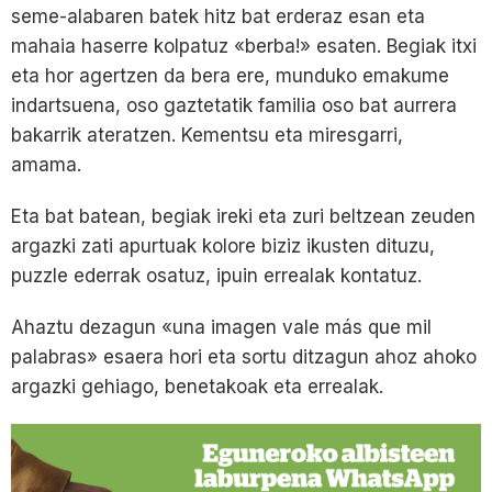
seme-alabaren batek hitz bat erderaz esan eta
mahaia haserre kolpatuz «berba!» esaten. Begiak itxi
eta hor agertzen da bera ere, munduko emakume
indartsuena, oso gaztetatik familia oso bat aurrera
bakarrik ateratzen. Kementsu eta miresgarri,
amama.
Eta bat batean, begiak ireki eta zuri beltzean zeuden
argazki zati apurtuak kolore biziz ikusten dituzu,
puzzle ederrak osatuz, ipuin errealak kontatuz.
Ahaztu dezagun «una imagen vale más que mil
palabras» esaera hori eta sortu ditzagun ahoz ahoko
argazki gehiago, benetakoak eta errealak.