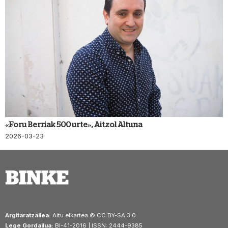
«Foru Berriak 500 urte», Aitzol Altuna
2026-03-23
Argitaratzailea:
Aitu elkartea © CC BY-SA 3.0
Lege Gordailua:
BI-41-2016 | ISSN: 2444-9385