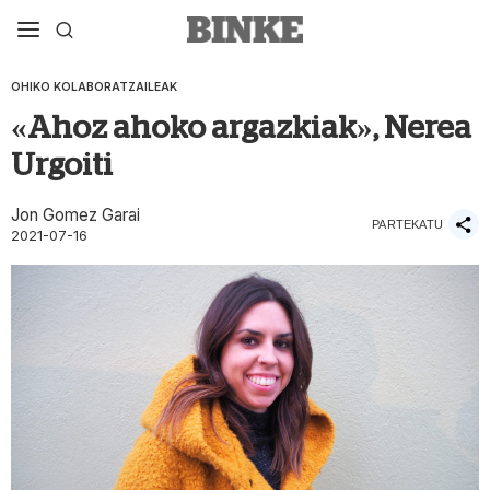
OHIKO KOLABORATZAILEAK
«Ahoz ahoko argazkiak», Nerea
Urgoiti
Jon Gomez Garai
PARTEKATU
2021-07-16