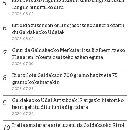
Etxez Etxeko Laguntza Zerbitzuko langileak udal
langile bihurtuko dira
2026-08-03
Errolda zuzenean online jasotzeko aukera ezarri
du Galdakaoko Udalak
2026-08-03
Gaur da Galdakaoko Merkataritza Biziberritzeko
Planaren inkesta osatzeko azken eguna
2026-07-30
Bi atxilotu Galdakaon 700 gramo haxix eta 75
gramo kokainarekin
2026-07-28
Galdakaoko Udal Artxiboak 17 argazki historiko
berri gehitu ditu funts digitalera
2026-07-28
Iraila amaierara arte luzatu da Galdakaoko Kirol