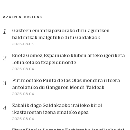
AZKEN ALBISTEAK…
Gazteen emantzipaziorako dirulaguntzen
baldintzak malgutuko ditu Galdakaok
2026-08-05
Enetz Gomez, Espainiako kluben arteko igeriketa
lehiaketako txapeldunorde
2026-08-04
Pirinioetako Punta de las Olas mendira irteera
antolatuko du Ganguren Mendi Taldeak
2026-08-04
Zabalik dago Galdakaoko iraileko kirol
ikastaroetan izena emateko epea
2026-08-04