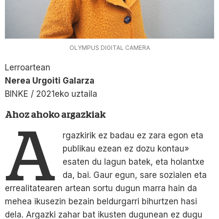
OLYMPUS DIGITAL CAMERA
Lerroartean
Nerea Urgoiti Galarza
BINKE / 2021eko uztaila
Ahoz ahoko argazkiak
A
rgazkirik ez badau ez zara egon eta
publikau ezean ez dozu kontau»
esaten du lagun batek, eta holantxe
da, bai. Gaur egun, sare sozialen eta
errealitatearen artean sortu dugun marra hain da
mehea ikusezin bezain beldurgarri bihurtzen hasi
dela. Argazki zahar bat ikusten dugunean ez dugu