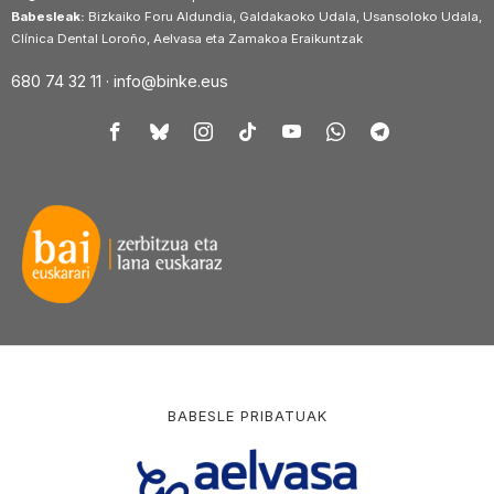
Babesleak:
Bizkaiko Foru Aldundia, Galdakaoko Udala, Usansoloko Udala,
Clínica Dental Loroño, Aelvasa eta Zamakoa Eraikuntzak
680 74 32 11 ·
info@binke.eus
BABESLE PRIBATUAK