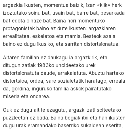
argazkia ikusten, momentua baizik, izan «klik» hark
izoztutako soinu bat, usain bat, barre bat, besarkada
bat edota oinaze bat. Baina hori momentuko
protagonistek baino ez dute ikusten: argazkiaren
errealitatea, eskeletoa eta mamia. Besteok azala
baino ez dugu ikusiko, eta sarritan distortsionatua.
Aitaren familian ez daukagu ia argazkirik, eta
ditugun zatiak 1983ko uholdeetako urek
distortsionatuta daude, arrakalatuta. Abuztu hartako
distortsioa, ordea, sare sozialetatik haratago, erreala
da, gordina, inguruko familia askok pairatutako
miseria eta ondarea.
Guk ez dugu aitite ezagutu, argazki zati solteetako
puzzleetan ez bada. Baina begiak itxi eta han ikusten
dugu urak eramandako baserriko sukaldean eserita,