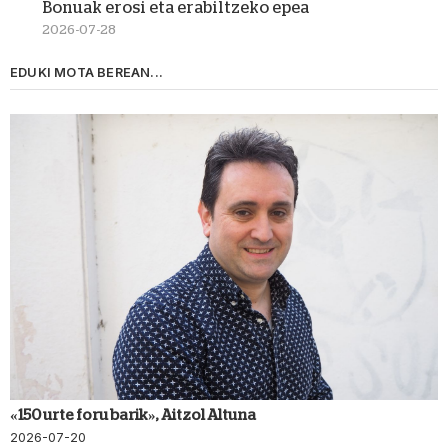
Bonuak erosi eta erabiltzeko epea
2026-07-28
EDUKI MOTA BEREAN...
«150 urte foru barik», Aitzol Altuna
2026-07-20