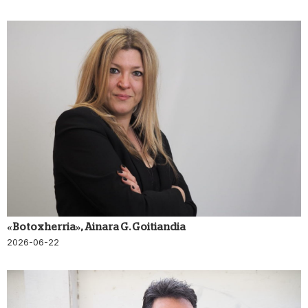
«Botox herria», Ainara G. Goitiandia
2026-06-22