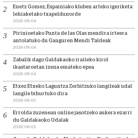
Enetz Gomez, Espainiako kluben arteko igeriketa
lehiaketako txapeldunorde
2026-08-04
Pirinioetako Punta de las Olas mendira irteera
antolatuko du Ganguren Mendi Taldeak
2026-08-04
Zabalik dago Galdakaoko iraileko kirol
ikastaroetan izena emateko epea
2026-08-04
Etxez Etxeko Laguntza Zerbitzuko langileak udal
langile bihurtuko dira
2026-08-03
Errolda zuzenean online jasotzeko aukera ezarri
du Galdakaoko Udalak
2026-08-03