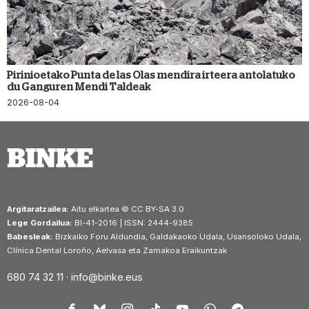
Pirinioetako Punta de las Olas mendira irteera antolatuko
du Ganguren Mendi Taldeak
2026-08-04
Argitaratzailea:
Aitu elkartea © CC BY-SA 3.0
Lege Gordailua:
BI-41-2016 | ISSN: 2444-9385
Babesleak:
Bizkaiko Foru Aldundia, Galdakaoko Udala, Usansoloko Udala,
Clínica Dental Loroño, Aelvasa eta Zamakoa Eraikuntzak
680 74 32 11 ·
info@binke.eus