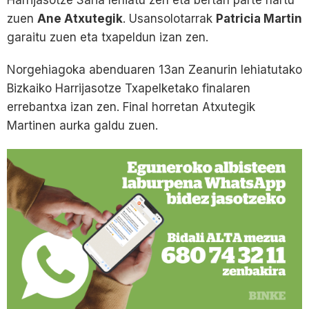
zuen
Ane Atxutegik
. Usansolotarrak
Patricia Martin
garaitu zuen eta txapeldun izan zen.
Norgehiagoka abenduaren 13an Zeanurin lehiatutako
Bizkaiko Harrijasotze Txapelketako finalaren
errebantxa izan zen. Final horretan Atxutegik
Martinen aurka galdu zuen.