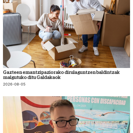
Gazteen emantzipaziorako dirulaguntzen baldintzak
malgutuko ditu Galdakaok
2026-08-05