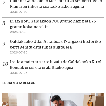
Gaur da Galdakaoko Merkataritza Biziberritzeko
Planaren inkesta osatzeko azken eguna
2026-07-30
Bi atxilotu Galdakaon 700 gramo haxix eta 75
gramo kokainarekin
2026-07-28
Galdakaoko Udal Artxiboak 17 argazki historiko
berri gehitu ditu funts digitalera
2026-07-28
Iraila amaierara arte luzatu da Galdakaoko Kirol
Bonuak erosi eta erabiltzeko epea
2026-07-28
EDUKI MOTA BEREAN...