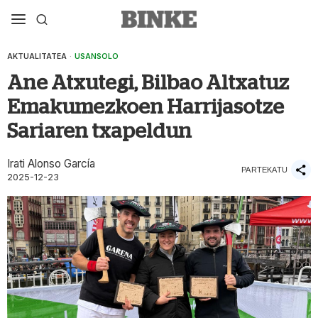
AKTUALITATEA
·
USANSOLO
Ane Atxutegi, Bilbao Altxatuz
Emakumezkoen Harrijasotze
Sariaren txapeldun
Irati Alonso García
PARTEKATU
2025-12-23