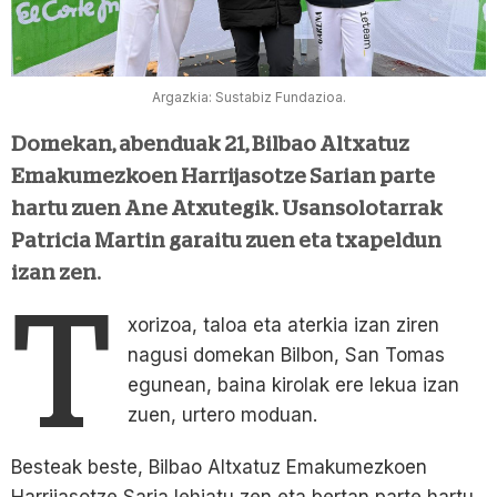
Argazkia: Sustabiz Fundazioa.
Domekan, abenduak 21, Bilbao Altxatuz
Emakumezkoen Harrijasotze Sarian parte
hartu zuen Ane Atxutegik. Usansolotarrak
Patricia Martin garaitu zuen eta txapeldun
izan zen.
T
xorizoa, taloa eta aterkia izan ziren
nagusi domekan Bilbon, San Tomas
egunean, baina kirolak ere lekua izan
zuen, urtero moduan.
Besteak beste, Bilbao Altxatuz Emakumezkoen
Harrijasotze Saria lehiatu zen eta bertan parte hartu