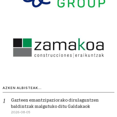
AZKEN ALBISTEAK…
Gazteen emantzipaziorako dirulaguntzen
baldintzak malgutuko ditu Galdakaok
2026-08-05