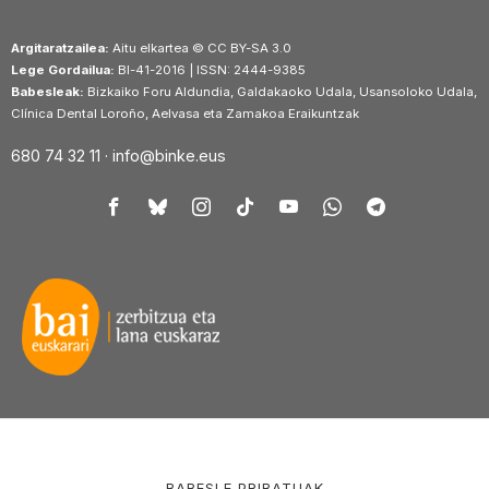
Argitaratzailea:
Aitu elkartea © CC BY-SA 3.0
Lege Gordailua:
BI-41-2016 | ISSN: 2444-9385
Babesleak:
Bizkaiko Foru Aldundia, Galdakaoko Udala, Usansoloko Udala,
Clínica Dental Loroño, Aelvasa eta Zamakoa Eraikuntzak
680 74 32 11 ·
info@binke.eus
BABESLE PRIBATUAK