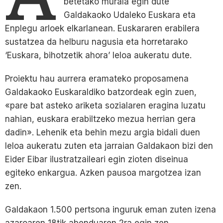
betetako murala egin dute
Galdakaoko Udaleko Euskara eta
Enplegu arloek elkarlanean. Euskararen erabilera
sustatzea da helburu nagusia eta horretarako
‘Euskara, bihotzetik ahora’ leloa aukeratu dute.
Proiektu hau aurrera eramateko proposamena
Galdakaoko Euskaraldiko batzordeak egin zuen,
«pare bat asteko ariketa sozialaren eragina luzatu
nahian, euskara erabiltzeko mezua herrian gera
dadin». Lehenik eta behin mezu argia bidali duen
leloa aukeratu zuten eta jarraian Galdakaon bizi den
Eider Eibar ilustratzaileari egin zioten diseinua
egiteko enkargua. Azken pausoa margotzea izan
zen.
Galdakaon 1.500 pertsona inguruk eman zuten izena
azaroaren 18tik abenduaren 2ra egin zen