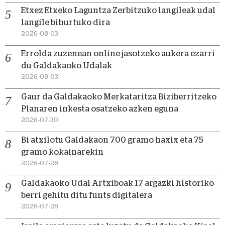
Etxez Etxeko Laguntza Zerbitzuko langileak udal
langile bihurtuko dira
2026-08-03
Errolda zuzenean online jasotzeko aukera ezarri
du Galdakaoko Udalak
2026-08-03
Gaur da Galdakaoko Merkataritza Biziberritzeko
Planaren inkesta osatzeko azken eguna
2026-07-30
Bi atxilotu Galdakaon 700 gramo haxix eta 75
gramo kokainarekin
2026-07-28
Galdakaoko Udal Artxiboak 17 argazki historiko
berri gehitu ditu funts digitalera
2026-07-28