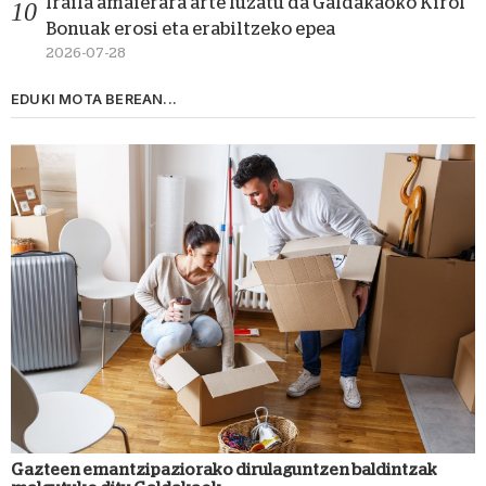
Iraila amaierara arte luzatu da Galdakaoko Kirol
Bonuak erosi eta erabiltzeko epea
2026-07-28
EDUKI MOTA BEREAN...
Gazteen emantzipaziorako dirulaguntzen baldintzak