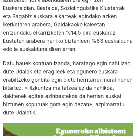
Euskaraldian. Bestalde, Soziolinguistika Klusterrak
eta Bagabiz euskara elkarteak egindako azken
ikerketaren arabera, Galdakaoko kaleetan
entzundako elkarrizketen %14,5 dira euskaraz,
Eustaten arabera herriko biztanleen %63 euskalduna
edo ia euskalduna diren arren.
Datu hauek kontuan izanda, haratago egin nahi izan
dute Udalak eta eragileek eta egunero euskara
erabiltzeko gonbita egin diete herritarrei mural honen
bitartez. «Hizkuntza maitatzea ez da nahikoa,
dakitenek egitea ezinbestekoa da herrian euskal
hiztunen kopuruak gora egin dezan», azpimarratu
dute Udaletik.