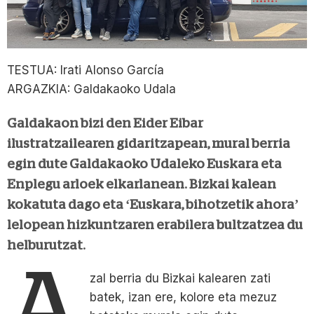
TESTUA: Irati Alonso García
ARGAZKIA: Galdakaoko Udala
Galdakaon bizi den Eider Eibar
ilustratzailearen gidaritzapean, mural berria
egin dute Galdakaoko Udaleko Euskara eta
Enplegu arloek elkarlanean. Bizkai kalean
kokatuta dago eta ‘Euskara, bihotzetik ahora’
lelopean hizkuntzaren erabilera bultzatzea du
helburutzat.
A
zal berria du Bizkai kalearen zati
batek, izan ere, kolore eta mezuz