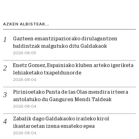
AZKEN ALBISTEAK…
Gazteen emantzipaziorako dirulaguntzen
baldintzak malgutuko ditu Galdakaok
2026-08-05
Enetz Gomez, Espainiako kluben arteko igeriketa
lehiaketako txapeldunorde
2026-08-04
Pirinioetako Punta de las Olas mendira irteera
antolatuko du Ganguren Mendi Taldeak
2026-08-04
Zabalik dago Galdakaoko iraileko kirol
ikastaroetan izena emateko epea
2026-08-04