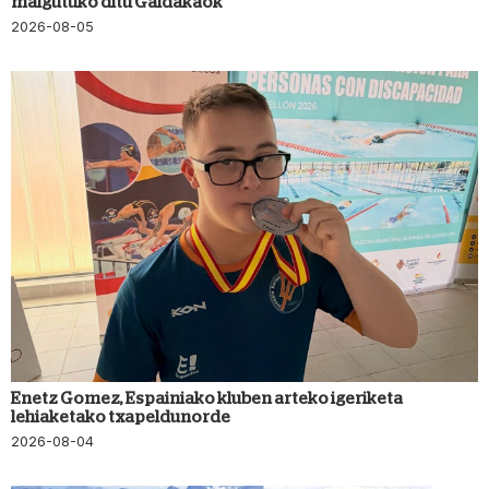
malgutuko ditu Galdakaok
2026-08-05
Enetz Gomez, Espainiako kluben arteko igeriketa
lehiaketako txapeldunorde
2026-08-04