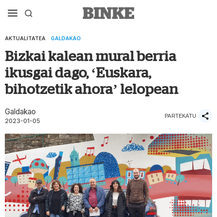
AKTUALITATEA
·
GALDAKAO
Bizkai kalean mural berria
ikusgai dago, ‘Euskara,
bihotzetik ahora’ lelopean
Galdakao
PARTEKATU
2023-01-05