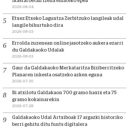
ikastaroetan izena emateko epea
2026-08-04
Etxez Etxeko Laguntza Zerbitzuko langileak udal
langile bihurtuko dira
2026-08-03
Errolda zuzenean online jasotzeko aukera ezarri
du Galdakaoko Udalak
2026-08-03
Gaur da Galdakaoko Merkataritza Biziberritzeko
Planaren inkesta osatzeko azken eguna
2026-07-30
Bi atxilotu Galdakaon 700 gramo haxix eta 75
gramo kokainarekin
2026-07-28
Galdakaoko Udal Artxiboak 17 argazki historiko
berri gehitu ditu funts digitalera