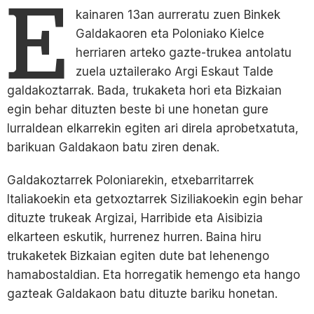
E
kainaren 13an aurreratu zuen Binkek
Galdakaoren eta Poloniako Kielce
herriaren arteko gazte-trukea antolatu
zuela uztailerako Argi Eskaut Talde
galdakoztarrak. Bada, trukaketa hori eta Bizkaian
egin behar dituzten beste bi une honetan gure
lurraldean elkarrekin egiten ari direla aprobetxatuta,
barikuan Galdakaon batu ziren denak.
Galdakoztarrek Poloniarekin, etxebarritarrek
Italiakoekin eta getxoztarrek Siziliakoekin egin behar
dituzte trukeak Argizai, Harribide eta Aisibizia
elkarteen eskutik, hurrenez hurren. Baina hiru
trukaketek Bizkaian egiten dute bat lehenengo
hamabostaldian. Eta horregatik hemengo eta hango
gazteak Galdakaon batu dituzte bariku honetan.