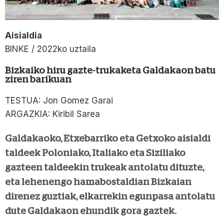
Aisialdia
BINKE / 2022ko uztaila
Bizkaiko hiru gazte-trukaketa Galdakaon batu
ziren barikuan
TESTUA: Jon Gomez Garai
ARGAZKIA: Kiribil Sarea
Galdakaoko, Etxebarriko eta Getxoko aisialdi
taldeek Poloniako, Italiako eta Siziliako
gazteen taldeekin trukeak antolatu dituzte,
eta lehenengo hamabostaldian Bizkaian
direnez guztiak, elkarrekin egunpasa antolatu
dute Galdakaon ehundik gora gaztek.