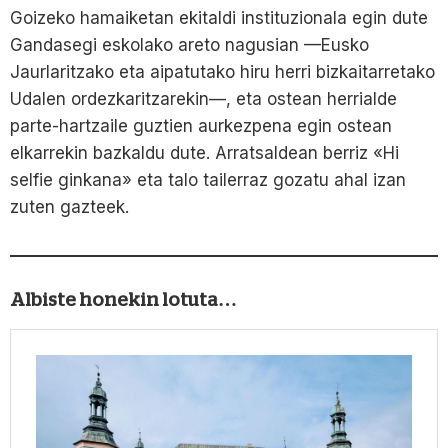
Goizeko hamaiketan ekitaldi instituzionala egin dute
Gandasegi eskolako areto nagusian —Eusko
Jaurlaritzako eta aipatutako hiru herri bizkaitarretako
Udalen ordezkaritzarekin—, eta ostean herrialde
parte-hartzaile guztien aurkezpena egin ostean
elkarrekin bazkaldu dute. Arratsaldean berriz «Hi
selfie ginkana» eta talo tailerraz gozatu ahal izan
zuten gazteek.
Albiste honekin lotuta…