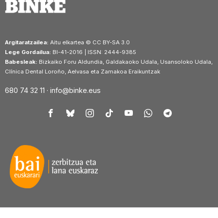
Argitaratzailea:
Aitu elkartea © CC BY-SA 3.0
Lege Gordailua:
BI-41-2016 | ISSN: 2444-9385
Babesleak:
Bizkaiko Foru Aldundia, Galdakaoko Udala, Usansoloko Udala,
Clínica Dental Loroño, Aelvasa eta Zamakoa Eraikuntzak
680 74 32 11 ·
info@binke.eus