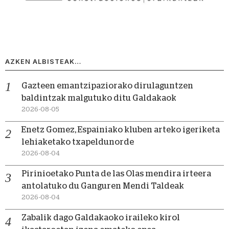
AZKEN ALBISTEAK…
Gazteen emantzipaziorako dirulaguntzen
baldintzak malgutuko ditu Galdakaok
2026-08-05
Enetz Gomez, Espainiako kluben arteko igeriketa
lehiaketako txapeldunorde
2026-08-04
Pirinioetako Punta de las Olas mendira irteera
antolatuko du Ganguren Mendi Taldeak
2026-08-04
Zabalik dago Galdakaoko iraileko kirol