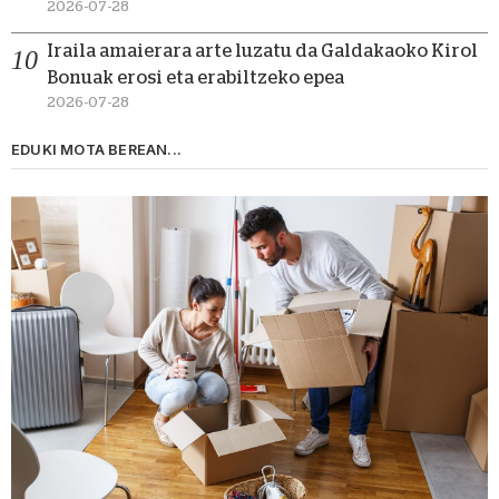
2026-07-28
Iraila amaierara arte luzatu da Galdakaoko Kirol
Bonuak erosi eta erabiltzeko epea
2026-07-28
EDUKI MOTA BEREAN...