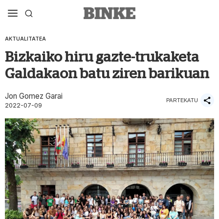
AKTUALITATEA
Bizkaiko hiru gazte-trukaketa
Galdakaon batu ziren barikuan
Jon Gomez Garai
PARTEKATU
2022-07-09