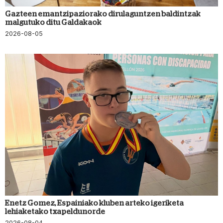
Gazteen emantzipaziorako dirulaguntzen baldintzak
malgutuko ditu Galdakaok
2026-08-05
Enetz Gomez, Espainiako kluben arteko igeriketa
lehiaketako txapeldunorde
2026-08-04