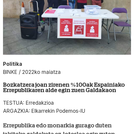
Politika
BINKE / 2022ko maiatza
Bozkatzera joan zirenen %100ak Espainiako
Errepublikaren alde egin zuen Galdakaon
TESTUA: Erredakzioa
ARGAZKIA: Elkarrekin Podemos-IU
Errepublika edo monarkia gurago duten