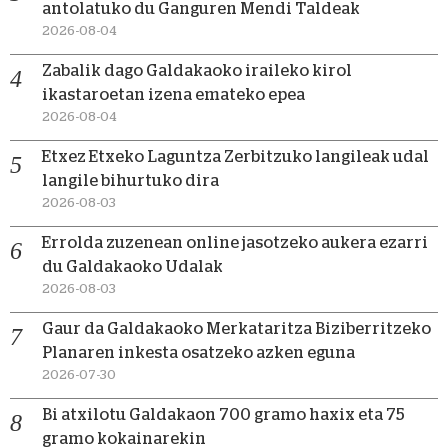
antolatuko du Ganguren Mendi Taldeak
2026-08-04
Zabalik dago Galdakaoko iraileko kirol
ikastaroetan izena emateko epea
2026-08-04
Etxez Etxeko Laguntza Zerbitzuko langileak udal
langile bihurtuko dira
2026-08-03
Errolda zuzenean online jasotzeko aukera ezarri
du Galdakaoko Udalak
2026-08-03
Gaur da Galdakaoko Merkataritza Biziberritzeko
Planaren inkesta osatzeko azken eguna
2026-07-30
Bi atxilotu Galdakaon 700 gramo haxix eta 75
gramo kokainarekin