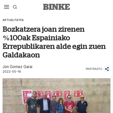
AKTUALITATEA
Bozkatzera joan zirenen
%100ak Espainiako
Errepublikaren alde egin zuen
Galdakaon
Jon Gomez Garai
PARTEKATU
2022-05-16