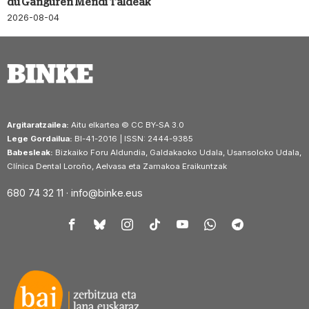
du Ganguren Mendi Taldeak
2026-08-04
Argitaratzailea:
Aitu elkartea © CC BY-SA 3.0
Lege Gordailua:
BI-41-2016 | ISSN: 2444-9385
Babesleak:
Bizkaiko Foru Aldundia, Galdakaoko Udala, Usansoloko Udala,
Clínica Dental Loroño, Aelvasa eta Zamakoa Eraikuntzak
680 74 32 11 ·
info@binke.eus