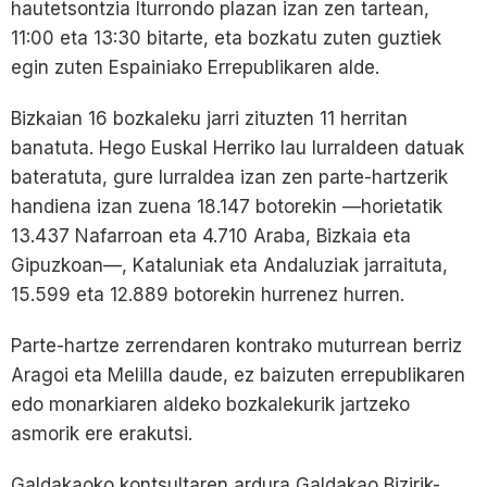
hautetsontzia Iturrondo plazan izan zen tartean,
11:00 eta 13:30 bitarte, eta bozkatu zuten guztiek
egin zuten Espainiako Errepublikaren alde.
Bizkaian 16 bozkaleku jarri zituzten 11 herritan
banatuta. Hego Euskal Herriko lau lurraldeen datuak
bateratuta, gure lurraldea izan zen parte-hartzerik
handiena izan zuena 18.147 botorekin —horietatik
13.437 Nafarroan eta 4.710 Araba, Bizkaia eta
Gipuzkoan—, Kataluniak eta Andaluziak jarraituta,
15.599 eta 12.889 botorekin hurrenez hurren.
Parte-hartze zerrendaren kontrako muturrean berriz
Aragoi eta Melilla daude, ez baizuten errepublikaren
edo monarkiaren aldeko bozkalekurik jartzeko
asmorik ere erakutsi.
Galdakaoko kontsultaren ardura Galdakao Bizirik-