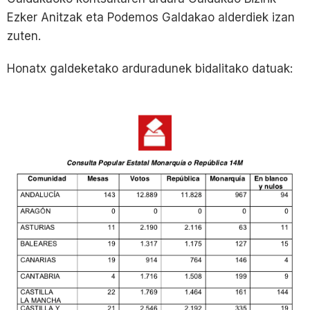
Ezker Anitzak eta Podemos Galdakao alderdiek izan
zuten.
Honatx galdeketako arduradunek bidalitako datuak: