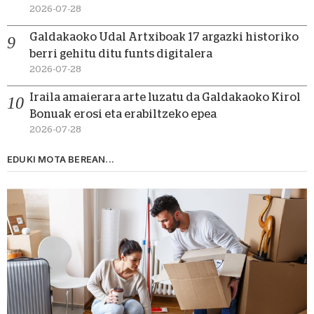
2026-07-28
Galdakaoko Udal Artxiboak 17 argazki historiko
berri gehitu ditu funts digitalera
2026-07-28
Iraila amaierara arte luzatu da Galdakaoko Kirol
Bonuak erosi eta erabiltzeko epea
2026-07-28
EDUKI MOTA BEREAN...