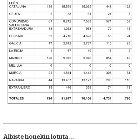
Albiste honekin lotuta…