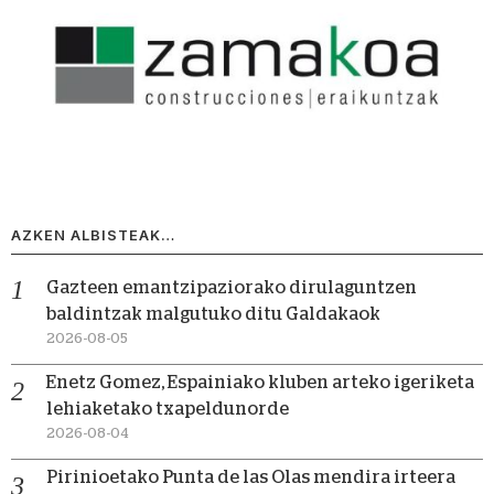
AZKEN ALBISTEAK…
Gazteen emantzipaziorako dirulaguntzen
baldintzak malgutuko ditu Galdakaok
2026-08-05
Enetz Gomez, Espainiako kluben arteko igeriketa
lehiaketako txapeldunorde
2026-08-04
Pirinioetako Punta de las Olas mendira irteera