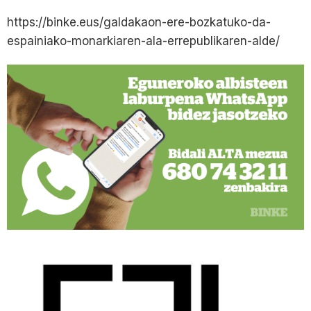
https://binke.eus/galdakaon-ere-bozkatuko-da-
espainiako-monarkiaren-ala-errepublikaren-alde/