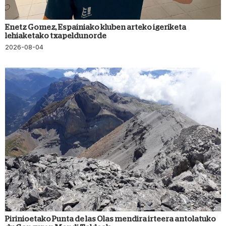
Enetz Gomez, Espainiako kluben arteko igeriketa
lehiaketako txapeldunorde
2026-08-04
Pirinioetako Punta de las Olas mendira irteera antolatuko