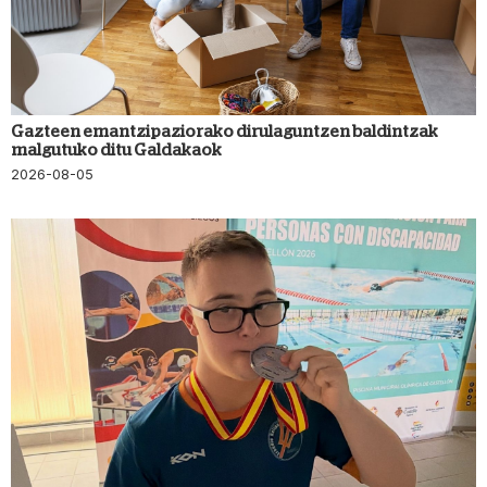
Gazteen emantzipaziorako dirulaguntzen baldintzak
malgutuko ditu Galdakaok
2026-08-05