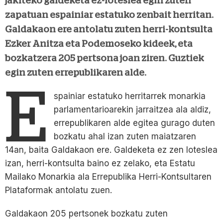
jakiteko galdeketa ez-loteslea egin zuten
zapatuan espainiar estatuko zenbait herritan.
Galdakaon ere antolatu zuten herri-kontsulta
Ezker Anitza eta Podemoseko kideek, eta
bozkatzera 205 pertsona joan ziren. Guztiek
egin zuten errepublikaren alde.
E
spainiar estatuko herritarrek monarkia
parlamentarioarekin jarraitzea ala aldiz,
errepublikaren alde egitea gurago duten
bozkatu ahal izan zuten maiatzaren
14an, baita Galdakaon ere. Galdeketa ez zen loteslea
izan, herri-kontsulta baino ez zelako, eta Estatu
Mailako Monarkia ala Errepublika Herri-Kontsultaren
Plataformak antolatu zuen.
Galdakaon 205 pertsonek bozkatu zuten