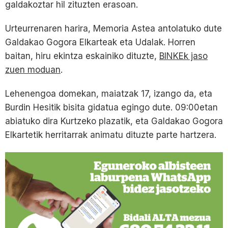
galdakoztar hil zituzten erasoan.
Urteurrenaren harira, Memoria Astea antolatuko dute
Galdakao Gogora Elkarteak eta Udalak. Horren
baitan, hiru ekintza eskainiko dituzte,
BINKEk jaso
zuen moduan
.
Lehenengoa domekan, maiatzak 17, izango da, eta
Burdin Hesitik bisita gidatua egingo dute. 09:00etan
abiatuko dira Kurtzeko plazatik, eta Galdakao Gogora
Elkartetik herritarrak animatu dituzte parte hartzera.