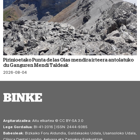
Pirinioetako Punta de las Olas mendira irteera antolatuko
du Ganguren Mendi Taldeak
2026-08-04
Argitaratzailea:
Aitu elkartea © CC BY-SA 3.0
Lege Gordailua:
BI-41-2016 | ISSN: 2444-9385
Babesleak:
Bizkaiko Foru Aldundia, Galdakaoko Udala, Usansoloko Udala,
Clínica Dental Loroño, Aelvasa eta Zamakoa Eraikuntzak