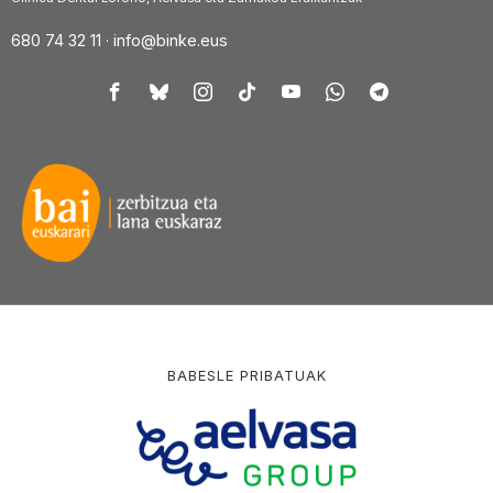
680 74 32 11 ·
info@binke.eus
BABESLE PRIBATUAK