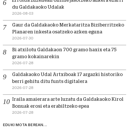
Errolda zuzenean online jasotzeko aukera ezarri
du Galdakaoko Udalak
2026-08-03
Gaur da Galdakaoko Merkataritza Biziberritzeko
Planaren inkesta osatzeko azken eguna
2026-07-30
Bi atxilotu Galdakaon 700 gramo haxix eta 75
gramo kokainarekin
2026-07-28
Galdakaoko Udal Artxiboak 17 argazki historiko
berri gehitu ditu funts digitalera
2026-07-28
Iraila amaierara arte luzatu da Galdakaoko Kirol
Bonuak erosi eta erabiltzeko epea
2026-07-28
EDUKI MOTA BEREAN...