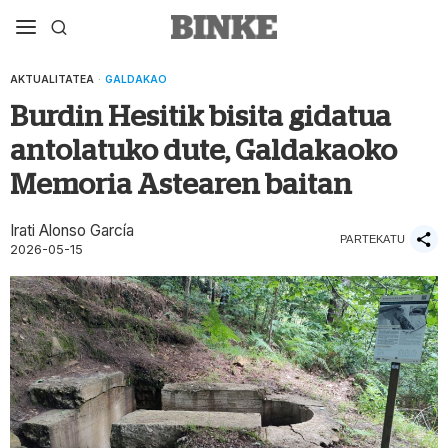
AKTUALITATEA
·
GALDAKAO
Burdin Hesitik bisita gidatua
antolatuko dute, Galdakaoko
Memoria Astearen baitan
Irati Alonso García
PARTEKATU
2026-05-15