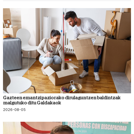
Gazteen emantzipaziorako dirulaguntzen baldintzak
malgutuko ditu Galdakaok
2026-08-05