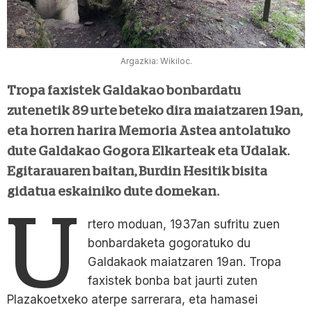
Argazkia: Wikiloc.
Tropa faxistek Galdakao bonbardatu
zutenetik 89 urte beteko dira maiatzaren 19an,
eta horren harira Memoria Astea antolatuko
dute Galdakao Gogora Elkarteak eta Udalak.
Egitarauaren baitan, Burdin Hesitik bisita
gidatua eskainiko dute domekan.
U
rtero moduan, 1937an sufritu zuen
bonbardaketa gogoratuko du
Galdakaok maiatzaren 19an. Tropa
faxistek bonba bat jaurti zuten
Plazakoetxeko aterpe sarrerara, eta hamasei