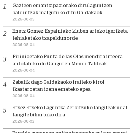
Gazteen emantzipaziorako dirulaguntzen
baldintzak malgutuko ditu Galdakaok
2026-08-05
Enetz Gomez, Espainiako kluben arteko igeriketa
lehiaketako txapeldunorde
2026-08-04
Pirinioetako Punta de las Olas mendira irteera
antolatuko du Ganguren Mendi Taldeak
2026-08-04
Zabalik dago Galdakaoko iraileko kirol
ikastaroetan izena emateko epea
2026-08-04
Etxez Etxeko Laguntza Zerbitzuko langileak udal
langile bihurtuko dira
2026-08-03