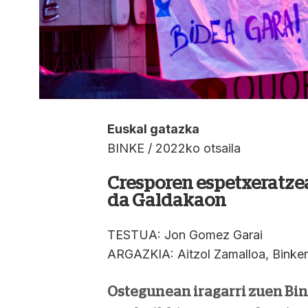
Euskal gatazka
BINKE / 2022ko otsaila
Cresporen espetxeratze
da Galdakaon
TESTUA: Jon Gomez Garai
ARGAZKIA: Aitzol Zamalloa, Binkere
Ostegunean iragarri zuen Bin