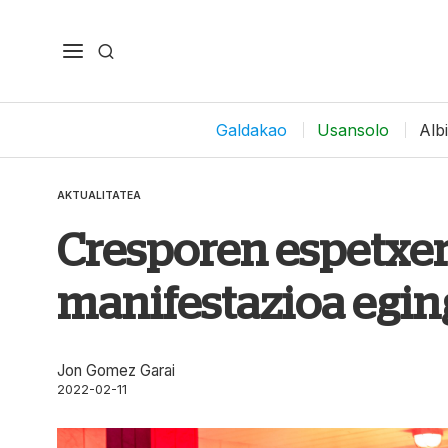
Galdakao
Usansolo
Alb
AKTUALITATEA
Cresporen espetxer
manifestazioa egi
Jon Gomez Garai
2022-02-11