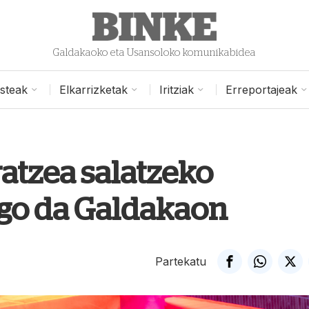
Galdakaoko eta Usansoloko komunikabidea
isteak
Elkarrizketak
Iritziak
Erreportajeak
atzea salatzeko
ngo da Galdakaon
Partekatu