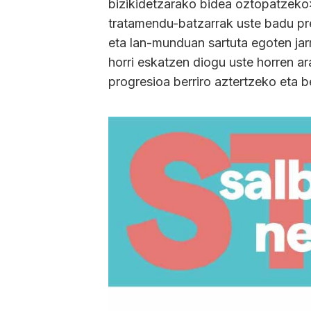
bizikidetzarako bidea oztopatzeko»
tratamendu-batzarrak uste badu p
eta lan-munduan sartuta egoten jarr
horri eskatzen diogu uste horren a
progresioa berriro aztertzeko eta b