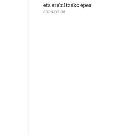
eta erabiltzeko epea
2026-07-28