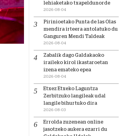
lehiaketako txapeldunorde
2026-08-04
Pirinioetako Punta de las Olas
mendira irteera antolatuko du
Ganguren Mendi Taldeak
2026-08-04
Zabalik dago Galdakaoko
iraileko kirol ikastaroetan
izena emateko epea
2026-08-04
Etxez Etxeko Laguntza
Zerbitzuko langileak udal
langile bihurtuko dira
2026-08-03
Errolda zuzenean online
jasotzeko aukera ezarri du