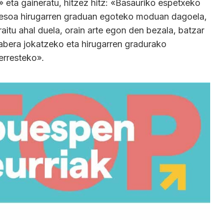
 eta gaineratu, hitzez hitz: «Basauriko espetxeko
resoa hirugarren graduan egoteko moduan dagoela,
aitu ahal duela, orain arte egon den bezala, batzar
rabera jokatzeko eta hirugarren gradurako
erresteko».