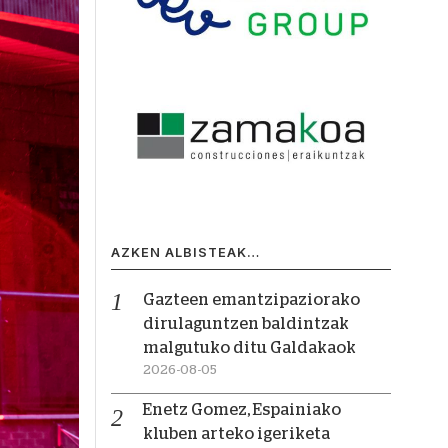
AZKEN ALBISTEAK…
Gazteen emantzipaziorako
dirulaguntzen baldintzak
malgutuko ditu Galdakaok
2026-08-05
Enetz Gomez, Espainiako
kluben arteko igeriketa