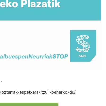
…
koztarrak-espetxera-itzuli-beharko-du/