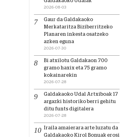
Galdakaoko Udalak
2026-08-03
Gaur da Galdakaoko
Merkataritza Biziberritzeko
Planaren inkesta osatzeko
azken eguna
2026-07-30
Bi atxilotu Galdakaon 700
gramo haxix eta 75 gramo
kokainarekin
2026-07-28
Galdakaoko Udal Artxiboak 17
argazki historiko berri gehitu
ditu funts digitalera
2026-07-28
Iraila amaierara arte luzatu da
Galdakaoko Kirol Bonuak erosi