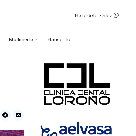
Harpidetu zaitez
Multimedia
Hauspotu