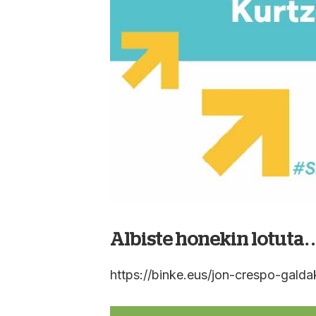
Albiste honekin lotuta
https://binke.eus/jon-crespo-galda