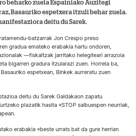
aro beharko zuela Espainiako Auzitegi
az, Basauriko espetxera itzuli behar zuela.
anifestaziora deitu du Sarek.
tratamendu-batzarrak Jon Crespo preso
rren gradua emateko erabakia hartu ondoren,
zionalak —fiskaltzak jarritako helegiteari arrazoia
a bigarren gradura itzularazi zuen. Horrela ba,
 Basauriko espetxean, Binkek aurreratu zuen
estazioa deitu du Sarek Galdakaon zapatu
Kurtzeko plazatik hasita «STOP salbuespen neurriak,
apean.
tako erabakia «beste urrats bat da gure herrian