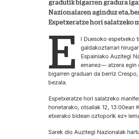
gradutik bigarren gradura ig
Nazionalaren aginduz eta, ber
Espetxeratze hori salatzeko m
E
l Duesoko espetxeko 
galdakoztarrari hiruga
Espainiako Auzitegi Na
emanez— atzera egin et
bigarren graduan da berriz Crespo,
bezala.
Espetxeratze hori salatzeko manif
honetarako, otsailak 12, 13:00ean 
etxerako bidean oztoporik ez» lem
Sarek dio Auzitegi Nazionalak hartu