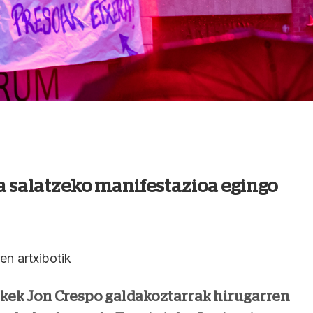
a salatzeko manifestazioa egingo
n artxibotik
kek Jon Crespo galdakoztarrak hirugarren