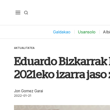
Galdakao
Usansolo
Alb
AKTUALITATEA
Eduardo Bizkarrak
2021eko izarra jaso
Jon Gomez Garai
2022-01-21