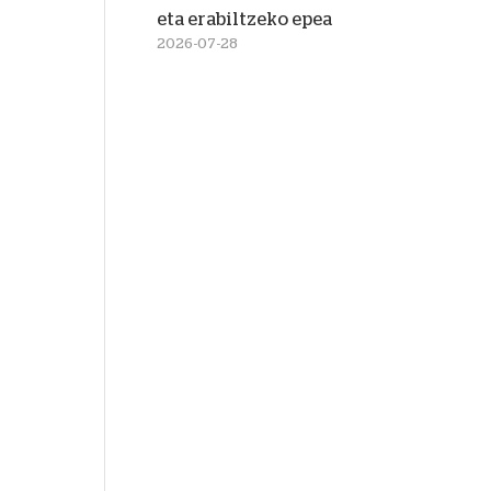
eta erabiltzeko epea
2026-07-28