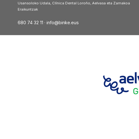
Usansoloko Udala, Clínica Dental Loroño, Aelvasa eta Zamakoa
Eraikuntzak
680 74 32 11 ·
info@binke.eus