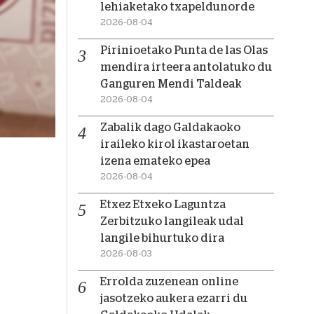
lehiaketako txapeldunorde
2026-08-04
Pirinioetako Punta de las Olas
mendira irteera antolatuko du
Ganguren Mendi Taldeak
2026-08-04
Zabalik dago Galdakaoko
iraileko kirol ikastaroetan
izena emateko epea
2026-08-04
Etxez Etxeko Laguntza
Zerbitzuko langileak udal
langile bihurtuko dira
2026-08-03
Errolda zuzenean online
jasotzeko aukera ezarri du