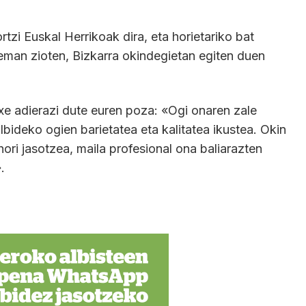
tzi Euskal Herrikoak dira, eta horietariko bat
eman zioten, Bizkarra okindegietan egiten duen
xe adierazi dute euren poza: «Ogi onaren zale
lbideko ogien barietatea eta kalitatea ikustea. Okin
hori jasotzea, maila profesional ona baliarazten
.