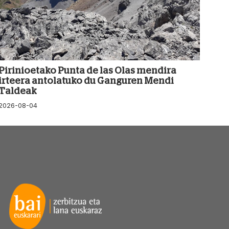
Pirinioetako Punta de las Olas mendira
irteera antolatuko du Ganguren Mendi
Taldeak
2026-08-04