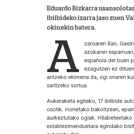
Eduardo Bizkarra usansolotar
ibilbideko izarra jaso zuen Va
okinekin batera.
A
zaroaren 8an, Gastr
azokaren esparruan,
española del buen 
ezagutzen ez dituena
antzeko ekimena da, ogi onaren kul
saritzeko sortua.
Aukeraketa egiteko, 17 ibilbide aut
osotik. Horietako bakoitzean, epaim
aurkeztutako ogiak. Hilabeteetako 
establezimenduetara egindako bisi