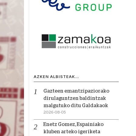
AZKEN ALBISTEAK…
Gazteen emantzipaziorako
dirulaguntzen baldintzak
malgutuko ditu Galdakaok
2026-08-05
Enetz Gomez, Espainiako
kluben arteko igeriketa