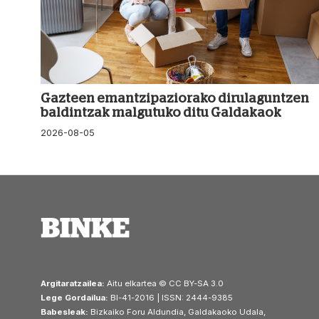
Gazteen emantzipaziorako dirulaguntzen
baldintzak malgutuko ditu Galdakaok
2026-08-05
Argitaratzailea:
Aitu elkartea © CC BY-SA 3.0
Lege Gordailua:
BI-41-2016 | ISSN: 2444-9385
Babesleak:
Bizkaiko Foru Aldundia, Galdakaoko Udala,