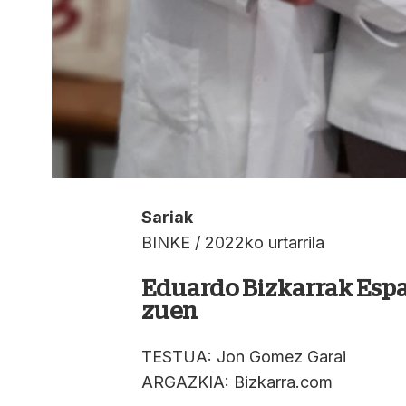
Sariak
BINKE / 2022ko urtarrila
Eduardo Bizkarrak Espai
zuen
TESTUA: Jon Gomez Garai
ARGAZKIA: Bizkarra.com