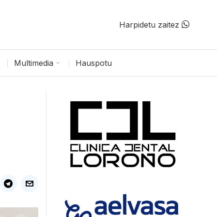
Harpidetu zaitez
Multimedia
Hauspotu