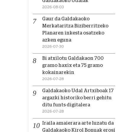
Galdakaoko Udalak
2026-08-03
Gaur da Galdakaoko
Merkataritza Biziberritzeko
Planaren inkesta osatzeko
azken eguna
2026-07-30
Bi atxilotu Galdakaon 700
gramo haxix eta 75 gramo
kokainarekin
2026-07-28
Galdakaoko Udal Artxiboak 17
argazki historiko berri gehitu
ditu funts digitalera
2026-07-28
Iraila amaierara arte luzatu da
Galdakaoko Kirol Bonuak erosi