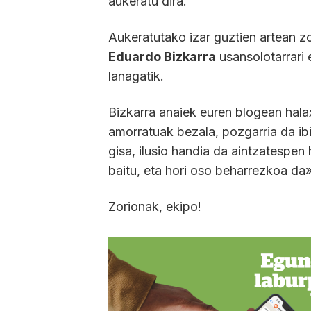
aukeratu dira.
Aukeratutako izar guztien artean zor
Eduardo Bizkarra
usansolotarrari 
lanagatik.
Bizkarra anaiek euren blogean hala
amorratuak bezala, pozgarria da ibi
gisa, ilusio handia da aintzatespen 
baitu, eta hori oso beharrezkoa da»
Zorionak, ekipo!