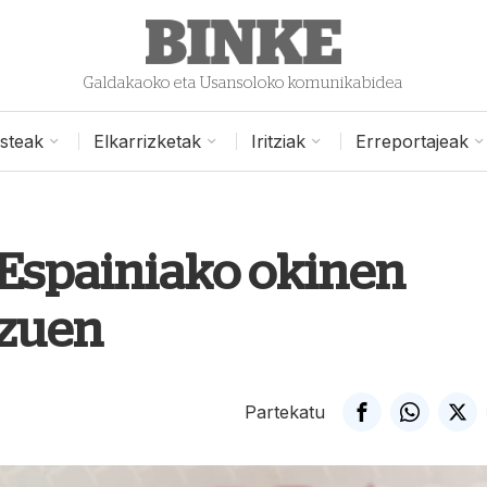
Galdakaoko eta Usansoloko komunikabidea
isteak
Elkarrizketak
Iritziak
Erreportajeak
 Espainiako okinen
 zuen
Partekatu