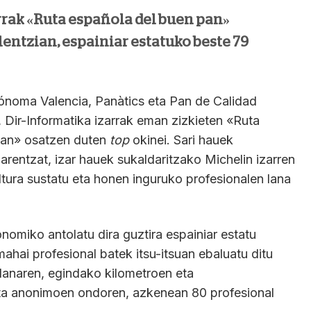
rak «Ruta española del buen pan»
lentzian, espainiar estatuko beste 79
ónoma Valencia, Panàtics eta Pan de Calidad
 Dir-Informatika izarrak eman zizkieten «Ruta
pan» osatzen duten
top
okinei. Sari hauek
rentzat, izar hauek sukaldaritzako Michelin izarren
tura sustatu eta honen inguruko profesionalen lana
onomiko antolatu dira guztira espainiar estatu
ahai profesional batek itsu-itsuan ebaluatu ditu
lanaren, egindako kilometroen eta
ta anonimoen ondoren, azkenean 80 profesional