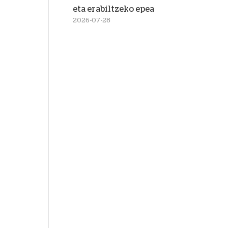
eta erabiltzeko epea
2026-07-28