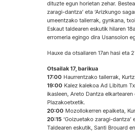
dituzte egun horietan zehar. Best
zaragi-dantza’ eta ‘Arizkungo saga
umeentzako tailerrak, gynkana, txo
Eskaut taldearen eskutik hilaren 18
erromeria egingo dira Usansolon eg
Hauxe da otsailaren 17an hasi eta 
Otsailak 17, barikua
17:00
Haurrentzako tailerrak, Kurt
19:00
Kalez kalekoa Ad Libitum Tx
ikasleen, Areto Dantza elkartearen
Plazakoetxetik.
20:00
Mozollokerren epaiketa, Kur
20:15
‘Goizuetako zaragi-dantza’ 
Taldearen eskutik, Santi Brouard e