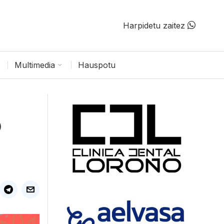
Harpidetu zaitez
Multimedia
Hauspotu
o