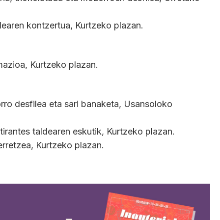
earen kontzertua, Kurtzeko plazan.
azioa, Kurtzeko plazan.
rro desfilea eta sari banaketa, Usansoloko
irantes taldearen eskutik, Kurtzeko plazan.
erretzea, Kurtzeko plazan.