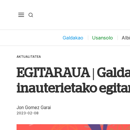
Galdakao
Usansolo
Alb
AKTUALITATEA
EGITARAUA | Galda
inauterietako egit
Jon Gomez Garai
2023-02-08