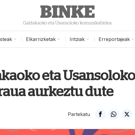
Galdakaoko eta Usansoloko komunikabidea
isteak
Elkarrizketak
Iritziak
Erreportajeak
kaoko eta Usansolok
araua aurkeztu dute
Partekatu