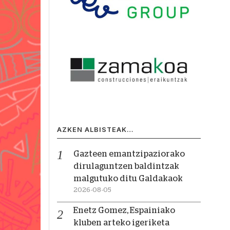
AZKEN ALBISTEAK…
Gazteen emantzipaziorako
dirulaguntzen baldintzak
malgutuko ditu Galdakaok
2026-08-05
Enetz Gomez, Espainiako
kluben arteko igeriketa