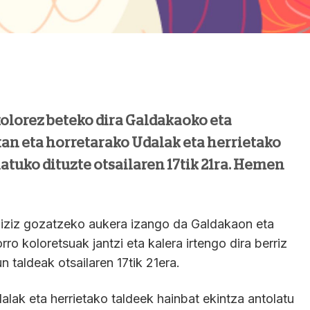
 kolorez beteko dira Galdakaoko eta
an eta horretarako Udalak eta herrietako
atuko dituzte otsailaren 17tik 21ra. Hemen
 biziz gozatzeko aukera izango da Galdakaon eta
o koloretsuak jantzi eta kalera irtengo dira berriz
n taldeak otsailaren 17tik 21era.
alak eta herrietako taldeek hainbat ekintza antolatu