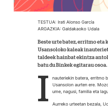
TESTUA: Irati Alonso García
ARGAZKIA: Galdakaoko Udala
Beste urte batez, erritmo eta
Usansoloko kaleak inauteriet
taldeek hainbat ekintza antol
batu du Binkek egitarau osoa.
I
nauteriekin batera, erritmo
Usansolon aurten ere. Mozorr
ume, nagusi, familia eta lagu
Aurreko urteetan bezala, Ud