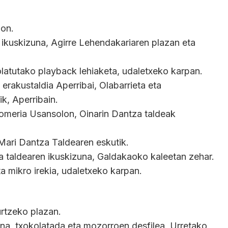
lon.
kuskizuna, Agirre Lehendakariaren plazan eta
atutako playback lehiaketa, udaletxeko karpan.
 erakustaldia Aperribai, Olabarrieta eta
k, Aperribain.
romeria Usansolon, Oinarin Dantza taldeak
Mari Dantza Taldearen eskutik.
a taldearen ikuskizuna, Galdakaoko kaleetan zehar.
a mikro irekia, udaletxeko karpan.
rtzeko plazan.
a, txokolatada eta mozorroen desfilea, Urretako