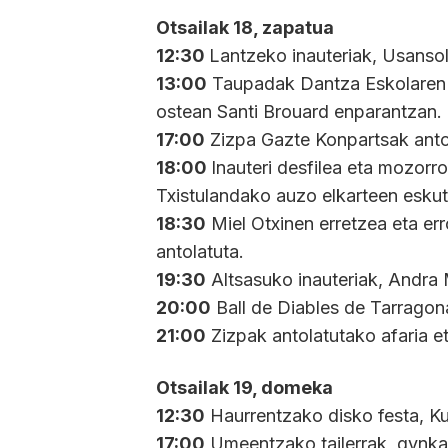
Otsailak 18, zapatua
12:30
Lantzeko inauteriak, Usanso
13:00
Taupadak Dantza Eskolaren i
ostean Santi Brouard enparantzan.
17:00
Zizpa Gazte Konpartsak antol
18:00
Inauteri desfilea eta mozorro
Txistulandako auzo elkarteen eskuti
18:30
Miel Otxinen erretzea eta er
antolatuta.
19:30
Altsasuko inauteriak, Andra 
20:00
Ball de Diables de Tarragon
21:00
Zizpak antolatutako afaria et
Otsailak 19, domeka
12:30
Haurrentzako disko festa, Ku
17:00
Umeentzako tailerrak, gynkan