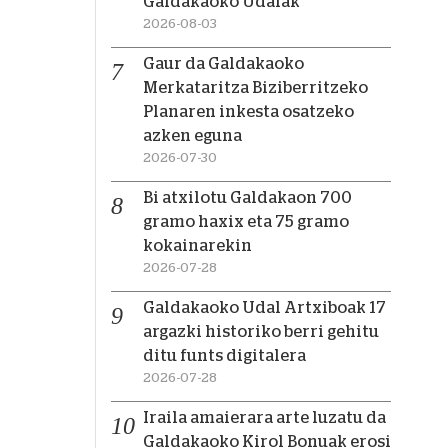
Galdakaoko Udalak
2026-08-03
Gaur da Galdakaoko
Merkataritza Biziberritzeko
Planaren inkesta osatzeko
azken eguna
2026-07-30
Bi atxilotu Galdakaon 700
gramo haxix eta 75 gramo
kokainarekin
2026-07-28
Galdakaoko Udal Artxiboak 17
argazki historiko berri gehitu
ditu funts digitalera
2026-07-28
Iraila amaierara arte luzatu da
Galdakaoko Kirol Bonuak erosi