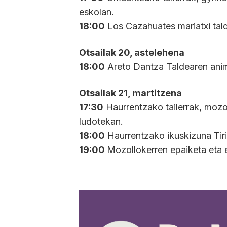
eskolan.
18:00
Los Cazahuates mariatxi tald
Otsailak 20, astelehena
18:00
Areto Dantza Taldearen anim
Otsailak 21, martitzena
17:30
Haurrentzako tailerrak, mozo
ludotekan.
18:00
Haurrentzako ikuskizuna Tirit
19:00
Mozollokerren epaiketa eta 