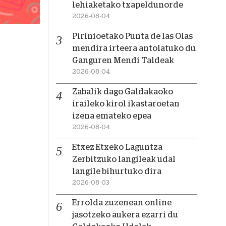
lehiaketako txapeldunorde
2026-08-04
Pirinioetako Punta de las Olas
mendira irteera antolatuko du
Ganguren Mendi Taldeak
2026-08-04
Zabalik dago Galdakaoko
iraileko kirol ikastaroetan
izena emateko epea
2026-08-04
Etxez Etxeko Laguntza
Zerbitzuko langileak udal
langile bihurtuko dira
2026-08-03
Errolda zuzenean online
jasotzeko aukera ezarri du