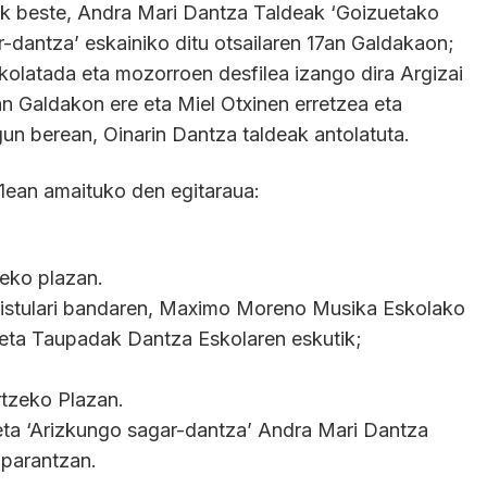
eak beste, Andra Mari Dantza Taldeak ‘Goizuetako
r-dantza’ eskainiko ditu otsailaren 17an Galdakaon;
kolatada eta mozorroen desfilea izango dira Argizai
an Galdakon ere eta Miel Otxinen erretzea eta
un berean, Oinarin Dantza taldeak antolatuta.
21ean amaituko den egitaraua:
zeko plazan.
istulari bandaren, Maximo Moreno Musika Eskolako
 eta Taupadak Dantza Eskolaren eskutik;
tzeko Plazan.
eta ‘Arizkungo sagar-dantza’ Andra Mari Dantza
nparantzan.