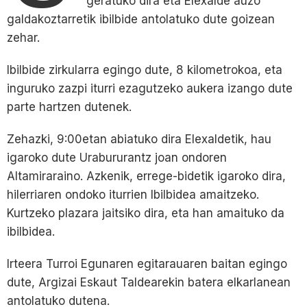
geratuko dira eta Elexalde auzo
galdakoztarretik ibilbide antolatuko dute goizean
zehar.
Ibilbide zirkularra egingo dute, 8 kilometrokoa, eta
inguruko zazpi iturri ezagutzeko aukera izango dute
parte hartzen dutenek.
Zehazki, 9:00etan abiatuko dira Elexaldetik, hau
igaroko dute Urabururantz joan ondoren
Altamiraraino. Azkenik, errege-bidetik igaroko dira,
hilerriaren ondoko iturrien Ibilbidea amaitzeko.
Kurtzeko plazara jaitsiko dira, eta han amaituko da
ibilbidea.
Irteera Turroi Egunaren egitarauaren baitan egingo
dute, Argizai Eskaut Taldearekin batera elkarlanean
antolatuko dutena.