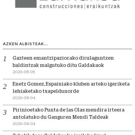
AZKEN ALBISTEAK…
Gazteen emantzipaziorako dirulaguntzen
baldintzak malgutuko ditu Galdakaok
2026-08-05
Enetz Gomez, Espainiako kluben arteko igeriketa
lehiaketako txapeldunorde
2026-08-04
Pirinioetako Punta de las Olas mendira irteera
antolatuko du Ganguren Mendi Taldeak
2026-08-04