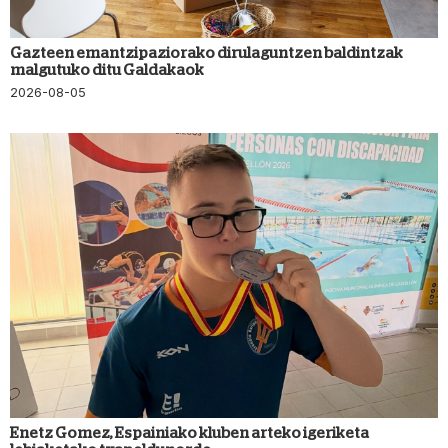
Gazteen emantzipaziorako dirulaguntzen baldintzak
malgutuko ditu Galdakaok
2026-08-05
Enetz Gomez, Espainiako kluben arteko igeriketa