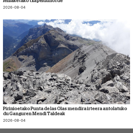
lehiaketako txapeldunorde
2026-08-04
Pirinioetako Punta de las Olas mendira irteera antolatuko
du Ganguren Mendi Taldeak
2026-08-04