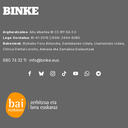
Argitaratzailea:
Aitu elkartea © CC BY-SA 3.0
Lege Gordailua:
BI-41-2016 | ISSN: 2444-9385
Babesleak:
Bizkaiko Foru Aldundia, Galdakaoko Udala, Usansoloko Udala,
Clínica Dental Loroño, Aelvasa eta Zamakoa Eraikuntzak
680 74 32 11 ·
info@binke.eus