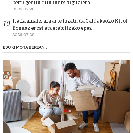
berri gehitu ditu funts digitalera
2026-07-28
Iraila amaierara arte luzatu da Galdakaoko Kirol
Bonuak erosi eta erabiltzeko epea
2026-07-28
EDUKI MOTA BEREAN...