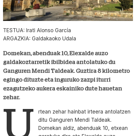
TESTUA: Irati Alonso García
ARGAZKIA: Galdakaoko Udala
Domekan, abenduak 10, Elexalde auzo
galdakoztarretik ibilbidea antolatuko du
Ganguren Mendi Taldeak. Guztira 8 kilometro
egingo dituzte eta inguruko zazpi iturri
ezagutzeko aukera eskainiko dute hauetan
zehar.
U
rtean zehar hainbat irteera antolatzen
ditu Ganguren Mendi Taldeak.
Domekan aldiz, abenduak 10, etxean