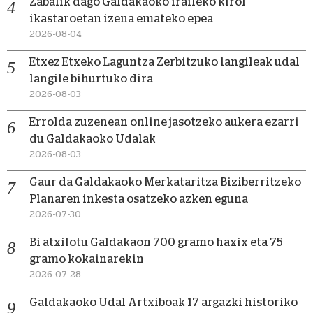
Zabalik dago Galdakaoko iraileko kirol
ikastaroetan izena emateko epea
2026-08-04
Etxez Etxeko Laguntza Zerbitzuko langileak udal
langile bihurtuko dira
2026-08-03
Errolda zuzenean online jasotzeko aukera ezarri
du Galdakaoko Udalak
2026-08-03
Gaur da Galdakaoko Merkataritza Biziberritzeko
Planaren inkesta osatzeko azken eguna
2026-07-30
Bi atxilotu Galdakaon 700 gramo haxix eta 75
gramo kokainarekin
2026-07-28
Galdakaoko Udal Artxiboak 17 argazki historiko