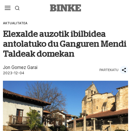
AKTUALITATEA
Elexalde auzotik ibilbidea
antolatuko du Ganguren Mendi
Taldeak domekan
Jon Gomez Garai
PARTEKATU
2023-12-04