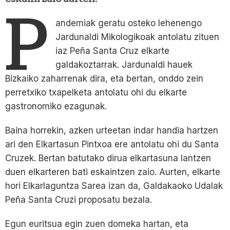
P
andemiak geratu osteko lehenengo
Jardunaldi Mikologikoak antolatu zituen
iaz Peña Santa Cruz elkarte
galdakoztarrak. Jardunaldi hauek
Bizkaiko zaharrenak dira, eta bertan, onddo zein
perretxiko txapelketa antolatu ohi du elkarte
gastronomiko ezagunak.
Baina horrekin, azken urteetan indar handia hartzen
ari den Elkartasun Pintxoa ere antolatu ohi du Santa
Cruzek. Bertan batutako dirua elkartasuna lantzen
duen elkarteren bati eskaintzen zaio. Aurten, elkarte
hori Elkarlaguntza Sarea izan da, Galdakaoko Udalak
Peña Santa Cruzi proposatu bezala.
Egun euritsua egin zuen domeka hartan, eta