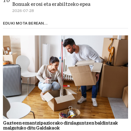
Bonuak erosi eta erabiltzeko epea
2026-07-28
EDUKI MOTA BEREAN...
Gazteen emantzipaziorako dirulaguntzen baldintzak
malgutuko ditu Galdakaok