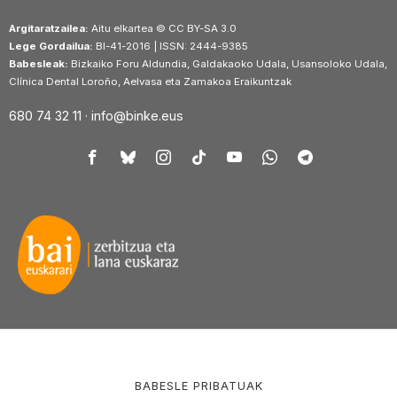
Argitaratzailea:
Aitu elkartea © CC BY-SA 3.0
Lege Gordailua:
BI-41-2016 | ISSN: 2444-9385
Babesleak:
Bizkaiko Foru Aldundia, Galdakaoko Udala, Usansoloko Udala,
Clínica Dental Loroño, Aelvasa eta Zamakoa Eraikuntzak
680 74 32 11 ·
info@binke.eus
BABESLE PRIBATUAK