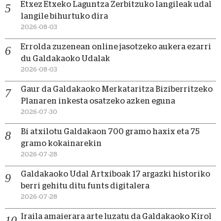
Etxez Etxeko Laguntza Zerbitzuko langileak udal
langile bihurtuko dira
2026-08-03
Errolda zuzenean online jasotzeko aukera ezarri
du Galdakaoko Udalak
2026-08-03
Gaur da Galdakaoko Merkataritza Biziberritzeko
Planaren inkesta osatzeko azken eguna
2026-07-30
Bi atxilotu Galdakaon 700 gramo haxix eta 75
gramo kokainarekin
2026-07-28
Galdakaoko Udal Artxiboak 17 argazki historiko
berri gehitu ditu funts digitalera
2026-07-28
Iraila amaierara arte luzatu da Galdakaoko Kirol