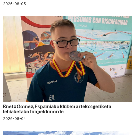
2026-08-05
Enetz Gomez, Espainiako kluben arteko igeriketa
lehiaketako txapeldunorde
2026-08-04