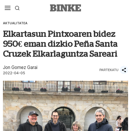
AKTUALITATEA
Elkartasun Pintxoaren bidez
950€ eman dizkio Peña Santa
Cruzek Elkarlaguntza Sareari
Jon Gomez Garai
PARTEKATU
2022-04-05