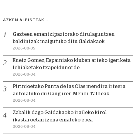
AZKEN ALBISTEAK…
Gazteen emantzipaziorako dirulaguntzen
baldintzak malgutuko ditu Galdakaok
2026-08-05
Enetz Gomez, Espainiako kluben arteko igeriketa
lehiaketako txapeldunorde
2026-08-04
Pirinioetako Punta de las Olas mendira irteera
antolatuko du Ganguren Mendi Taldeak
2026-08-04
Zabalik dago Galdakaoko iraileko kirol
ikastaroetan izena emateko epea
2026-08-04