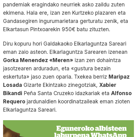
pandemiak eragindako neurriek asko zaildu zuten
ekimena. Hala ere, izan zen Kurtzeko plazaren eta
Gandasegiren ingurumarietara gerturatu zenik, eta
Elkartasun Pintxoarekin 950€ batu zituzten.
Diru kopuru hori Galdakaoko Elkarlaguntza Sareari
eman zaio asteon. Elkarlaguntza Sarearen izenean
Gorka Menendez «Meren»
izan zen dohaintza
jasotzearen arduradun, eta «gustura bezain
eskertuta» jaso zuen oparia. Txekea berriz
Maripaz
Losada
Gizarte Ekintzako zinegotziak,
Xabier
Bikandi
Peña Santa Cruzeko idazkariak eta
Alfonso
Requero
jardunaldien koordinatzaileak eman zioten
Elkarlaguntza Sareari.