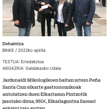
Dohaintza
BINKE / 2022ko apirila
TESTUA: Erredakzioa
ARGAZKIA: Galdakaoko Udala
Jardunaldi Mikologikoen baitan urtero Peña
Santa Cruz elkarte gastronomikoak
antolatzen duen Elkartasun Pintxotik
jasotako dirua, 950€, Elkarlaguntza Sareari
eskaini zaio aurten.