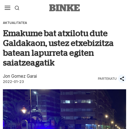
AKTUALITATEA
Emakume bat atxilotu dute
Galdakaon, ustez etxebizitza
batean lapurreta egiten
saiatzeagatik
Jon Gomez Garai
PARTEKATU
2022-01-23