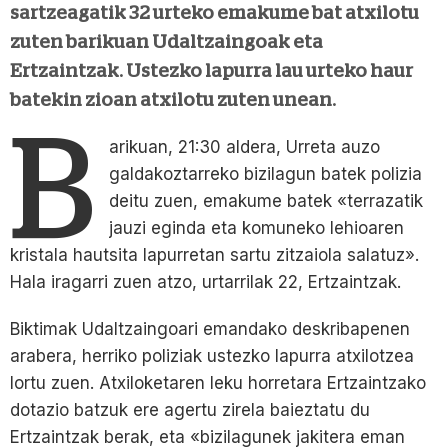
sartzeagatik 32 urteko emakume bat atxilotu
zuten barikuan Udaltzaingoak eta
Ertzaintzak. Ustezko lapurra lau urteko haur
batekin zioan atxilotu zuten unean.
B
arikuan, 21:30 aldera, Urreta auzo
galdakoztarreko bizilagun batek polizia
deitu zuen, emakume batek «terrazatik
jauzi eginda eta komuneko lehioaren
kristala hautsita lapurretan sartu zitzaiola salatuz».
Hala iragarri zuen atzo, urtarrilak 22, Ertzaintzak.
Biktimak Udaltzaingoari emandako deskribapenen
arabera, herriko poliziak ustezko lapurra atxilotzea
lortu zuen. Atxiloketaren leku horretara Ertzaintzako
dotazio batzuk ere agertu zirela baieztatu du
Ertzaintzak berak, eta «bizilagunek jakitera eman