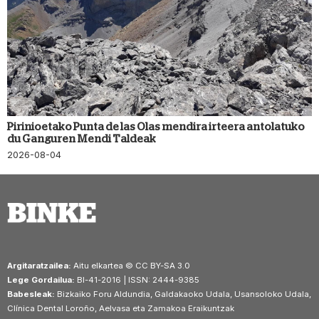
Pirinioetako Punta de las Olas mendira irteera antolatuko
du Ganguren Mendi Taldeak
2026-08-04
Argitaratzailea:
Aitu elkartea © CC BY-SA 3.0
Lege Gordailua:
BI-41-2016 | ISSN: 2444-9385
Babesleak:
Bizkaiko Foru Aldundia, Galdakaoko Udala, Usansoloko Udala,
Clínica Dental Loroño, Aelvasa eta Zamakoa Eraikuntzak