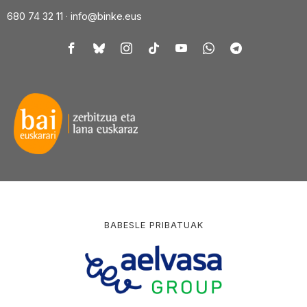
680 74 32 11 ·
info@binke.eus
BABESLE PRIBATUAK