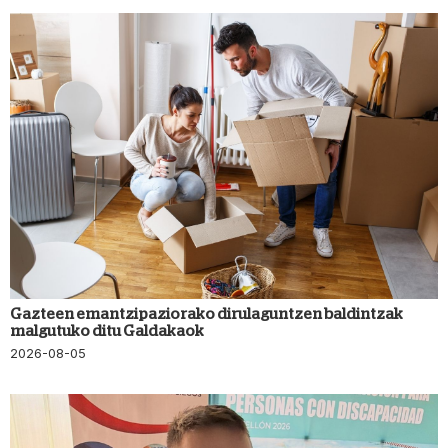
Gazteen emantzipaziorako dirulaguntzen baldintzak
malgutuko ditu Galdakaok
2026-08-05