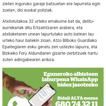
zieten inguruko garaje batzuetan ere lapurreta egin
zuela», dio euskal poliziak.
Atxilotutakoa 32 urteko emakume bat da, delitu-
aurrekariak ditu Ertzaintzaren arabera, eta
atxiloketaren unean lapurtutako auto batean lau
urteko haur batekin zioan. Atzo Bilboko Guardiako
Epaitegiaren esku geratu zen ustezko lapurra, eta
Bizkaiko Foru Aldundiaren gizarte-zerbitzuek hartu
zuten adingabearen ardura.