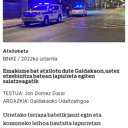
Atxiloketa
BINKE / 2022ko urtarrila
Emakume bat atxilotu dute Galdakaon, ustez
etxebizitza batean lapurreta egiten
saiatzeagatik
TESTUA: Jon Gomez Garai
ARGAZKIA: Galdakaoko Udaltzaingoa
Urretako terraza batetik jauzi egin eta
komuneko leihoa hautsita lapurretan