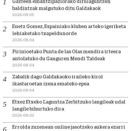
Gazteen emantzipaziorako dirulaguntzen
baldintzak malgutuko ditu Galdakaok
2026-08-05
Enetz Gomez, Espainiako kluben arteko igeriketa
lehiaketako txapeldunorde
2026-08-04
Pirinioetako Punta de las Olas mendira irteera
antolatuko du Ganguren Mendi Taldeak
2026-08-04
Zabalik dago Galdakaoko iraileko kirol
ikastaroetan izena emateko epea
2026-08-04
Etxez Etxeko Laguntza Zerbitzuko langileak udal
langile bihurtuko dira
2026-08-03
Errolda zuzenean online jasotzeko aukera ezarri