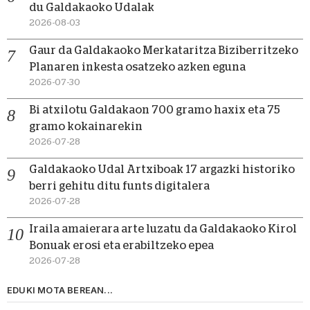
du Galdakaoko Udalak
2026-08-03
Gaur da Galdakaoko Merkataritza Biziberritzeko
Planaren inkesta osatzeko azken eguna
2026-07-30
Bi atxilotu Galdakaon 700 gramo haxix eta 75
gramo kokainarekin
2026-07-28
Galdakaoko Udal Artxiboak 17 argazki historiko
berri gehitu ditu funts digitalera
2026-07-28
Iraila amaierara arte luzatu da Galdakaoko Kirol
Bonuak erosi eta erabiltzeko epea
2026-07-28
EDUKI MOTA BEREAN...