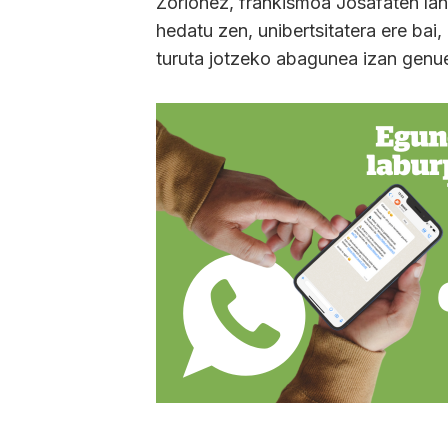
Zorionez, frankismoa Josafaten lan
hedatu zen, unibertsitatera ere bai
turuta jotzeko abagunea izan genu