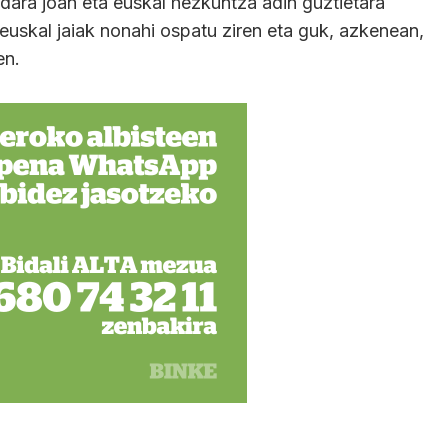
dara joan eta euskal hezkuntza adin guztietara
, euskal jaiak nonahi ospatu ziren eta guk, azkenean,
en.