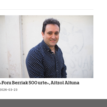
«Foru Berriak 500 urte», Aitzol Altuna
2026-03-23