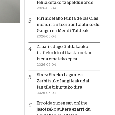
lehiaketako txapeldunorde
2026-08-04
Pirinioetako Punta de las Olas
mendira irteera antolatuko du
Ganguren Mendi Taldeak
2026-08-04
Zabalik dago Galdakaoko
iraileko kirol ikastaroetan
izena emateko epea
2026-08-04
Etxez Etxeko Laguntza
Zerbitzuko langileak udal
langile bihurtuko dira
2026-08-03
Errolda zuzenean online
jasotzeko aukera ezarri du