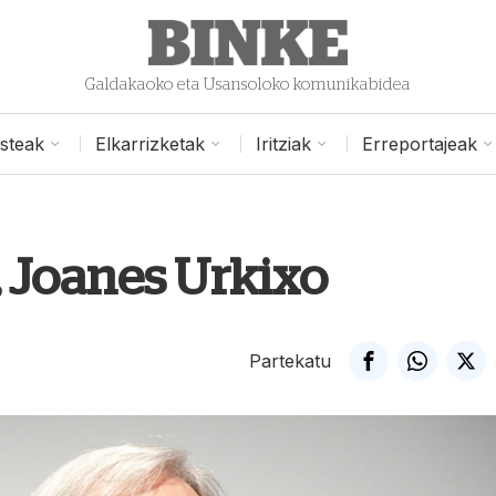
Galdakaoko eta Usansoloko komunikabidea
isteak
Elkarrizketak
Iritziak
Erreportajeak
», Joanes Urkixo
Partekatu