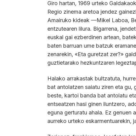
Giro hartan, 1969 urteko Galdakaoko
Regio zinema aretoa jendez gainezk
Amairuko kideak —Mikel Laboa, Ben
entzutearen lilura. Bigarrena, jend
euskal gai ezberdinen artean, bate
baten barruan ume batzuk eramanez
zenarekin, «Eta guretzat zer?» gal
guztietarako hezkuntzaren legezta
Halako arrakastak bultzatuta, hurr
bat antolatzen saiatu ziren eta gu,
beste, kartoi banda bat antolatu e
entseatzen hasi ginen iluntzero, ad
eguna gerturatu ahala. Ez genuen ar
aurreko urteko eskarmentuarekin, j