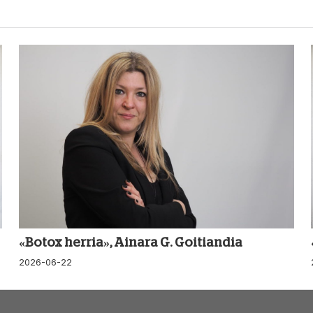
«Botox herria», Ainara G. Goitiandia
2026-06-22