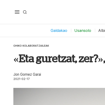
Galdakao
Usansolo
Alb
OHIKO KOLABORATZAILEAK
«Eta guretzat, zer?
Jon Gomez Garai
2021-02-17