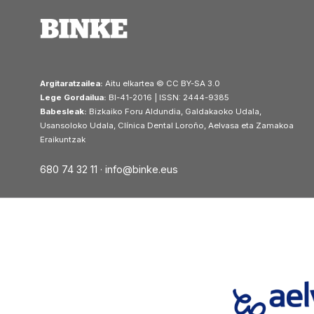
Argitaratzailea:
Aitu elkartea © CC BY-SA 3.0
Lege Gordailua:
BI-41-2016 | ISSN: 2444-9385
Babesleak:
Bizkaiko Foru Aldundia, Galdakaoko Udala,
Usansoloko Udala, Clínica Dental Loroño, Aelvasa eta Zamakoa
Eraikuntzak
680 74 32 11 ·
info@binke.eus