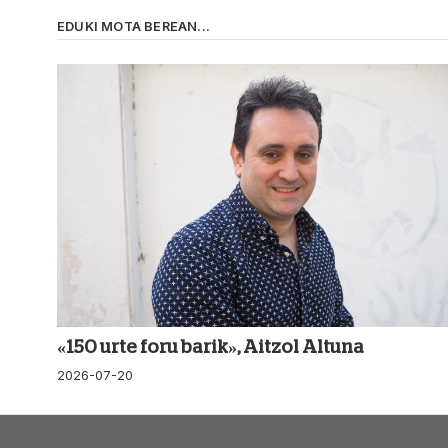
EDUKI MOTA BEREAN...
«150 urte foru barik», Aitzol Altuna
2026-07-20