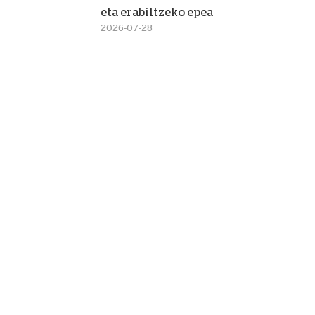
eta erabiltzeko epea
2026-07-28