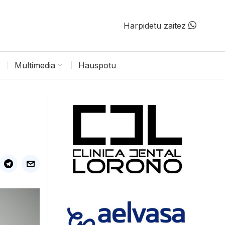
Harpidetu zaitez
Multimedia
Hauspotu