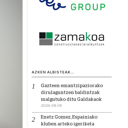
AZKEN ALBISTEAK…
Gazteen emantzipaziorako
dirulaguntzen baldintzak
malgutuko ditu Galdakaok
2026-08-05
Enetz Gomez, Espainiako
kluben arteko igeriketa