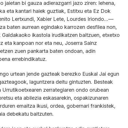
 jaietan bi gauza adierazgarri jazo ziren: lehena,
a eta kantari haiek guztiak, Estitxu eta Ez Dok
ito Lertxundi, Xabier Lete, Lourdes Iriondo…—
etza baten aurrean egindako karrozen desfilea non,
k Galdakaoko ikastola irudikatzen baitzuen, etxetxo
 eta kanpoan nor eta neu, Joserra Sainz
detzen zuen pankarta baten ondoan, adin
pena errebindikatuz.
engo urtean jende gazteak berezko Euskal Jai egun
 gazteagook, laguntzera deitu gintuzten. Besteak
ta Urrutikoetxearen zerrategiaren ondo orubean
oretsu eta abilezia eskasarekin, ospakizunaren
duren emaitza ikusi, ordea, gobernari frankistek,
aia debekatu baitzuten.