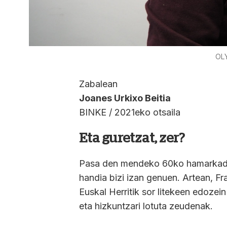
OL
Zabalean
Joanes Urkixo Beitia
BINKE / 2021eko otsaila
Eta guretzat, zer?
Pasa den mendeko 60ko hamarkadar
handia bizi izan genuen. Artean, 
Euskal Herritik sor litekeen edozein
eta hizkuntzari lotuta zeudenak.