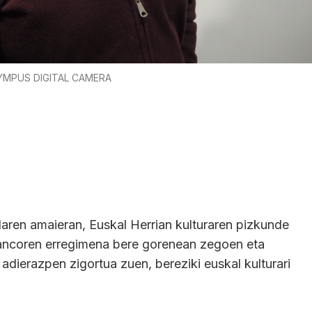
YMPUS DIGITAL CAMERA
en amaieran, Euskal Herrian kulturaren pizkunde
Francoren erregimena bere gorenean zegoen eta
 adierazpen zigortua zuen, bereziki euskal kulturari