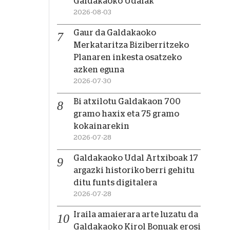
Galdakaoko Udalak
2026-08-03
Gaur da Galdakaoko
Merkataritza Biziberritzeko
Planaren inkesta osatzeko
azken eguna
2026-07-30
Bi atxilotu Galdakaon 700
gramo haxix eta 75 gramo
kokainarekin
2026-07-28
Galdakaoko Udal Artxiboak 17
argazki historiko berri gehitu
ditu funts digitalera
2026-07-28
Iraila amaierara arte luzatu da
Galdakaoko Kirol Bonuak erosi