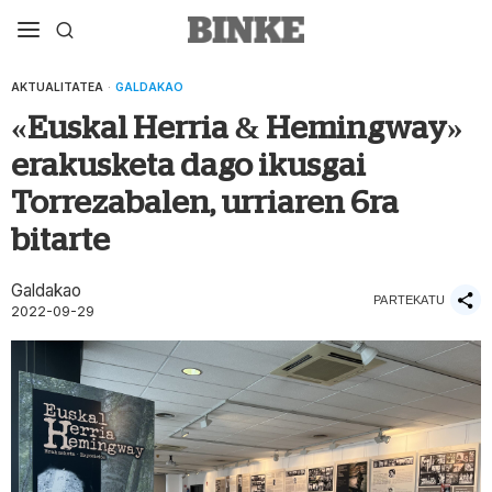
AKTUALITATEA
·
GALDAKAO
«Euskal Herria & Hemingway»
erakusketa dago ikusgai
Torrezabalen, urriaren 6ra
bitarte
Galdakao
PARTEKATU
2022-09-29