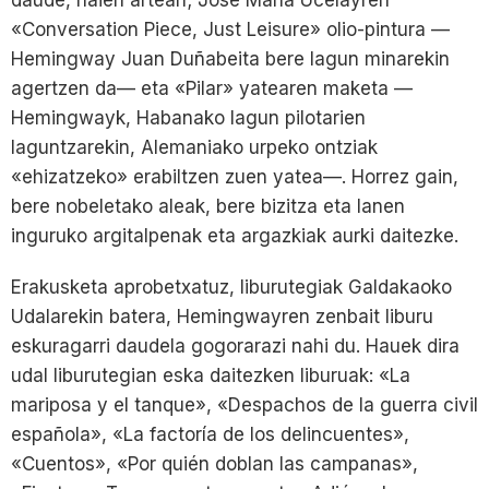
daude, haien artean; José María Ucelayren
«Conversation Piece, Just Leisure» olio-pintura —
Hemingway Juan Duñabeita bere lagun minarekin
agertzen da— eta «Pilar» yatearen maketa —
Hemingwayk, Habanako lagun pilotarien
laguntzarekin, Alemaniako urpeko ontziak
«ehizatzeko» erabiltzen zuen yatea—. Horrez gain,
bere nobeletako aleak, bere bizitza eta lanen
inguruko argitalpenak eta argazkiak aurki daitezke.
Erakusketa aprobetxatuz, liburutegiak Galdakaoko
Udalarekin batera, Hemingwayren zenbait liburu
eskuragarri daudela gogorarazi nahi du. Hauek dira
udal liburutegian eska daitezken liburuak: «La
mariposa y el tanque», «Despachos de la guerra civil
española», «La factoría de los delincuentes»,
«Cuentos», «Por quién doblan las campanas»,