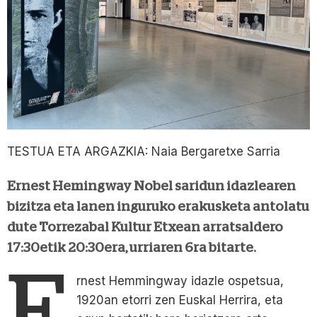
TESTUA ETA ARGAZKIA: Naia Bergaretxe Sarria
Ernest Hemingway Nobel saridun idazlearen
bizitza eta lanen inguruko erakusketa antolatu
dute Torrezabal Kultur Etxean arratsaldero
17:30etik 20:30era, urriaren 6ra bitarte.
E
rnest Hemmingway idazle ospetsua,
1920an etorri zen Euskal Herrira, eta