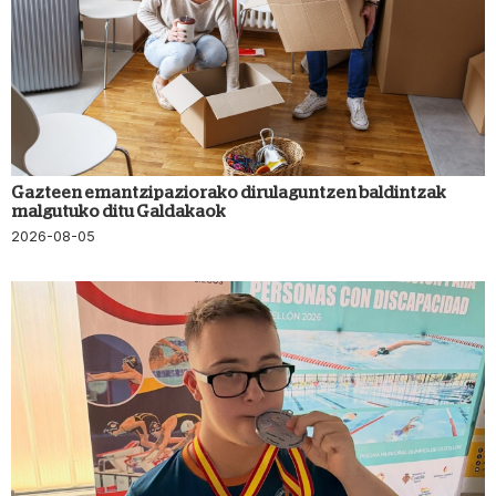
Gazteen emantzipaziorako dirulaguntzen baldintzak
malgutuko ditu Galdakaok
2026-08-05