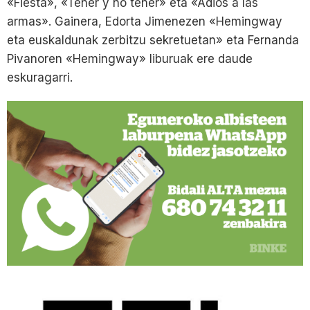
«Fiesta», «Tener y no tener» eta «Adiós a las
armas». Gainera, Edorta Jimenezen «Hemingway
eta euskaldunak zerbitzu sekretuetan» eta Fernanda
Pivanoren «Hemingway» liburuak ere daude
eskuragarri.