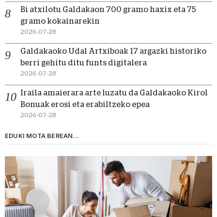
Bi atxilotu Galdakaon 700 gramo haxix eta 75
gramo kokainarekin
2026-07-28
Galdakaoko Udal Artxiboak 17 argazki historiko
berri gehitu ditu funts digitalera
2026-07-28
Iraila amaierara arte luzatu da Galdakaoko Kirol
Bonuak erosi eta erabiltzeko epea
2026-07-28
EDUKI MOTA BEREAN...