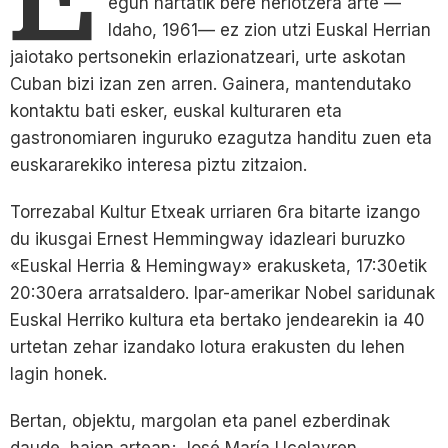
egun hartatik bere heriotzera arte —
Idaho, 1961— ez zion utzi Euskal Herrian
jaiotako pertsonekin erlazionatzeari, urte askotan
Cuban bizi izan zen arren. Gainera, mantendutako
kontaktu bati esker, euskal kulturaren eta
gastronomiaren inguruko ezagutza handitu zuen eta
euskararekiko interesa piztu zitzaion.
Torrezabal Kultur Etxeak urriaren 6ra bitarte izango
du ikusgai Ernest Hemmingway idazleari buruzko
«Euskal Herria & Hemingway» erakusketa, 17:30etik
20:30era arratsaldero. Ipar-amerikar Nobel saridunak
Euskal Herriko kultura eta bertako jendearekin ia 40
urtetan zehar izandako lotura erakusten du lehen
lagin honek.
Bertan, objektu, margolan eta panel ezberdinak