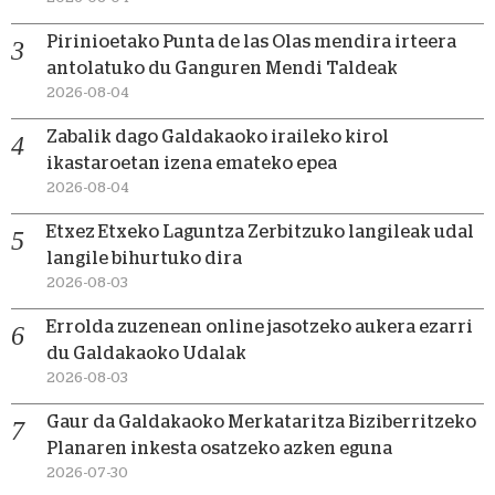
Pirinioetako Punta de las Olas mendira irteera
antolatuko du Ganguren Mendi Taldeak
2026-08-04
Zabalik dago Galdakaoko iraileko kirol
ikastaroetan izena emateko epea
2026-08-04
Etxez Etxeko Laguntza Zerbitzuko langileak udal
langile bihurtuko dira
2026-08-03
Errolda zuzenean online jasotzeko aukera ezarri
du Galdakaoko Udalak
2026-08-03
Gaur da Galdakaoko Merkataritza Biziberritzeko
Planaren inkesta osatzeko azken eguna
2026-07-30