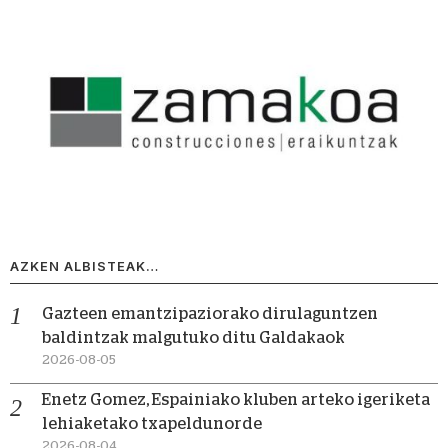
AZKEN ALBISTEAK…
Gazteen emantzipaziorako dirulaguntzen
baldintzak malgutuko ditu Galdakaok
2026-08-05
Enetz Gomez, Espainiako kluben arteko igeriketa
lehiaketako txapeldunorde
2026-08-04