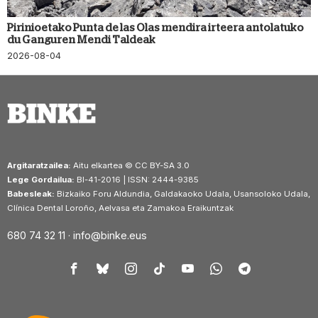
Pirinioetako Punta de las Olas mendira irteera antolatuko
du Ganguren Mendi Taldeak
2026-08-04
Argitaratzailea:
Aitu elkartea © CC BY-SA 3.0
Lege Gordailua:
BI-41-2016 | ISSN: 2444-9385
Babesleak:
Bizkaiko Foru Aldundia, Galdakaoko Udala, Usansoloko Udala,
Clínica Dental Loroño, Aelvasa eta Zamakoa Eraikuntzak
680 74 32 11 ·
info@binke.eus