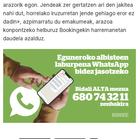
arazorik egon. Jendeak zer gertatzen ari den jakitea
nahi dut, horrelako iruzurretan jende gehiago eror ez
dadin», azpimarratu du emakumeak, arazoa
konpontzeko helburuz Bookingekin harremanetan
daudela azalduz.