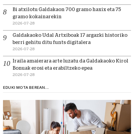
Bi atxilotu Galdakaon 700 gramo haxix eta 75
gramo kokainarekin
2026-07-28
Galdakaoko Udal Artxiboak 17 argazki historiko
berri gehitu ditu funts digitalera
2026-07-28
Iraila amaierara arte luzatu da Galdakaoko Kirol
Bonuak erosi eta erabiltzeko epea
2026-07-28
EDUKI MOTA BEREAN...