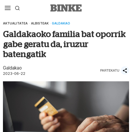
AKTUALITATEA
·
ALBISTEAK
·
GALDAKAO
Galdakaoko familia bat oporrik
gabe geratu da, iruzur
batengatik
Galdakao
PARTEKATU
2023-06-22