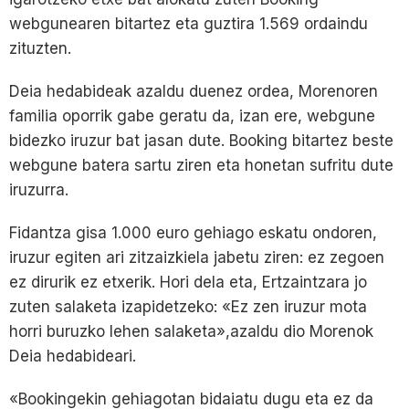
webgunearen bitartez eta guztira 1.569 ordaindu
zituzten.
Deia hedabideak azaldu duenez ordea, Morenoren
familia oporrik gabe geratu da, izan ere, webgune
bidezko iruzur bat jasan dute. Booking bitartez beste
webgune batera sartu ziren eta honetan sufritu dute
iruzurra.
Fidantza gisa 1.000 euro gehiago eskatu ondoren,
iruzur egiten ari zitzaizkiela jabetu ziren: ez zegoen
ez dirurik ez etxerik. Hori dela eta, Ertzaintzara jo
zuten salaketa izapidetzeko: «Ez zen iruzur mota
horri buruzko lehen salaketa»,azaldu dio Morenok
Deia hedabideari.
«Bookingekin gehiagotan bidaiatu dugu eta ez da