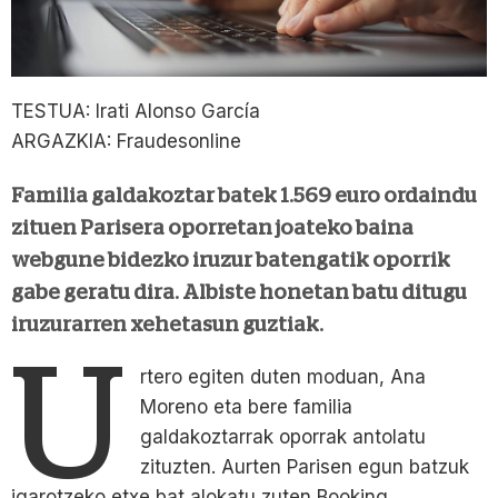
TESTUA: Irati Alonso García
ARGAZKIA: Fraudesonline
Familia galdakoztar batek 1.569 euro ordaindu
zituen Parisera oporretan joateko baina
webgune bidezko iruzur batengatik oporrik
gabe geratu dira. Albiste honetan batu ditugu
iruzurarren xehetasun guztiak.
U
rtero egiten duten moduan, Ana
Moreno eta bere familia
galdakoztarrak oporrak antolatu
zituzten. Aurten Parisen egun batzuk
igarotzeko etxe bat alokatu zuten Booking