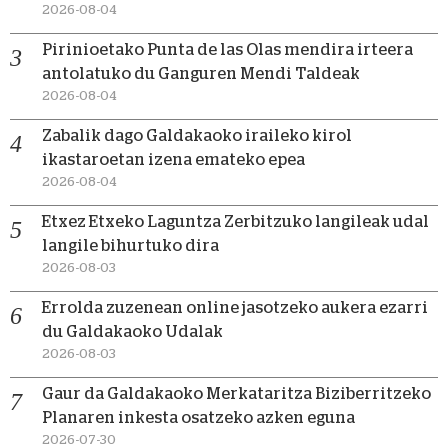
2026-08-04
Pirinioetako Punta de las Olas mendira irteera
antolatuko du Ganguren Mendi Taldeak
2026-08-04
Zabalik dago Galdakaoko iraileko kirol
ikastaroetan izena emateko epea
2026-08-04
Etxez Etxeko Laguntza Zerbitzuko langileak udal
langile bihurtuko dira
2026-08-03
Errolda zuzenean online jasotzeko aukera ezarri
du Galdakaoko Udalak
2026-08-03
Gaur da Galdakaoko Merkataritza Biziberritzeko
Planaren inkesta osatzeko azken eguna
2026-07-30