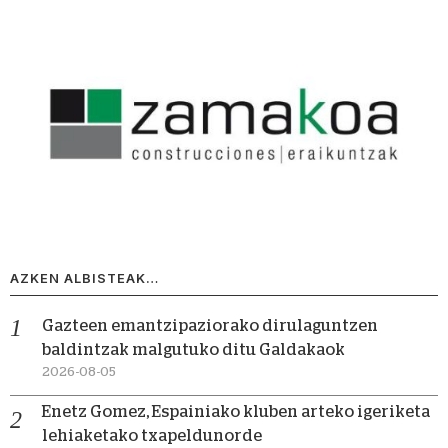
AZKEN ALBISTEAK…
Gazteen emantzipaziorako dirulaguntzen
baldintzak malgutuko ditu Galdakaok
2026-08-05
Enetz Gomez, Espainiako kluben arteko igeriketa
lehiaketako txapeldunorde