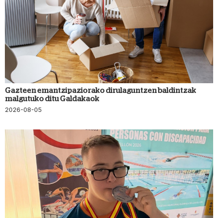
Gazteen emantzipaziorako dirulaguntzen baldintzak
malgutuko ditu Galdakaok
2026-08-05