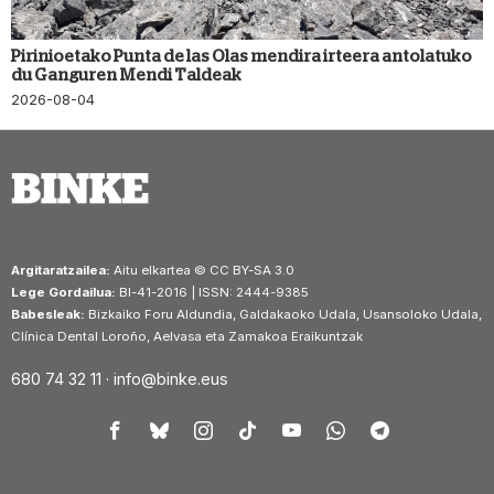
Pirinioetako Punta de las Olas mendira irteera antolatuko
du Ganguren Mendi Taldeak
2026-08-04
Argitaratzailea:
Aitu elkartea © CC BY-SA 3.0
Lege Gordailua:
BI-41-2016 | ISSN: 2444-9385
Babesleak:
Bizkaiko Foru Aldundia, Galdakaoko Udala, Usansoloko Udala,
Clínica Dental Loroño, Aelvasa eta Zamakoa Eraikuntzak
680 74 32 11 ·
info@binke.eus