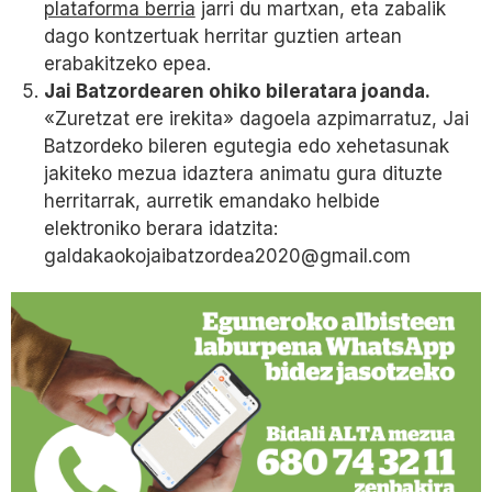
plataforma berria
jarri du martxan, eta zabalik
dago kontzertuak herritar guztien artean
erabakitzeko epea.
Jai Batzordearen ohiko bileratara joanda.
«Zuretzat ere irekita» dagoela azpimarratuz, Jai
Batzordeko bileren egutegia edo xehetasunak
jakiteko mezua idaztera animatu gura dituzte
herritarrak, aurretik emandako helbide
elektroniko berara idatzita:
galdakaokojaibatzordea2020@gmail.com