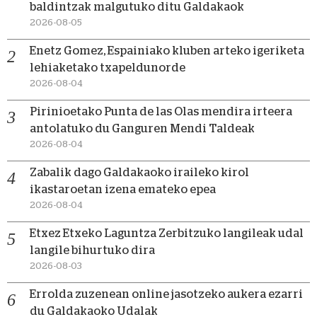
baldintzak malgutuko ditu Galdakaok
2026-08-05
Enetz Gomez, Espainiako kluben arteko igeriketa
lehiaketako txapeldunorde
2026-08-04
Pirinioetako Punta de las Olas mendira irteera
antolatuko du Ganguren Mendi Taldeak
2026-08-04
Zabalik dago Galdakaoko iraileko kirol
ikastaroetan izena emateko epea
2026-08-04
Etxez Etxeko Laguntza Zerbitzuko langileak udal
langile bihurtuko dira
2026-08-03
Errolda zuzenean online jasotzeko aukera ezarri
du Galdakaoko Udalak