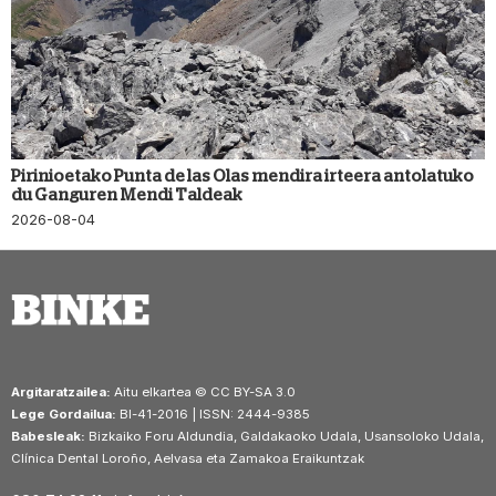
Pirinioetako Punta de las Olas mendira irteera antolatuko
du Ganguren Mendi Taldeak
2026-08-04
Argitaratzailea:
Aitu elkartea © CC BY-SA 3.0
Lege Gordailua:
BI-41-2016 | ISSN: 2444-9385
Babesleak:
Bizkaiko Foru Aldundia, Galdakaoko Udala, Usansoloko Udala,
Clínica Dental Loroño, Aelvasa eta Zamakoa Eraikuntzak