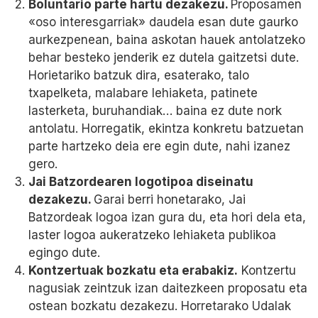
Boluntario parte hartu dezakezu.
Proposamen
«oso interesgarriak» daudela esan dute gaurko
aurkezpenean, baina askotan hauek antolatzeko
behar besteko jenderik ez dutela gaitzetsi dute.
Horietariko batzuk dira, esaterako, talo
txapelketa, malabare lehiaketa, patinete
lasterketa, buruhandiak… baina ez dute nork
antolatu. Horregatik, ekintza konkretu batzuetan
parte hartzeko deia ere egin dute, nahi izanez
gero.
Jai Batzordearen logotipoa diseinatu
dezakezu.
Garai berri honetarako, Jai
Batzordeak logoa izan gura du, eta hori dela eta,
laster logoa aukeratzeko lehiaketa publikoa
egingo dute.
Kontzertuak bozkatu eta erabakiz.
Kontzertu
nagusiak zeintzuk izan daitezkeen proposatu eta
ostean bozkatu dezakezu. Horretarako Udalak