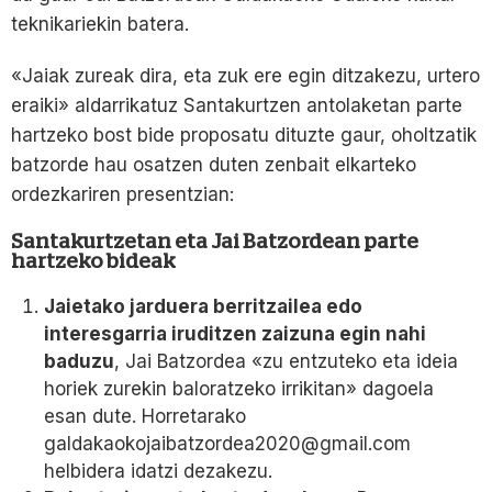
teknikariekin batera.
«Jaiak zureak dira, eta zuk ere egin ditzakezu, urtero
eraiki» aldarrikatuz Santakurtzen antolaketan parte
hartzeko bost bide proposatu dituzte gaur, oholtzatik
batzorde hau osatzen duten zenbait elkarteko
ordezkariren presentzian:
Santakurtzetan eta Jai Batzordean parte
hartzeko bideak
Jaietako jarduera berritzailea edo
interesgarria iruditzen zaizuna egin nahi
baduzu
, Jai Batzordea «zu entzuteko eta ideia
horiek zurekin baloratzeko irrikitan» dagoela
esan dute. Horretarako
galdakaokojaibatzordea2020@gmail.com
helbidera idatzi dezakezu.