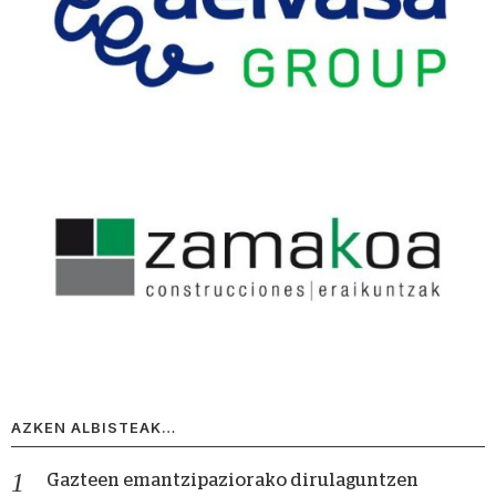
AZKEN ALBISTEAK…
Gazteen emantzipaziorako dirulaguntzen