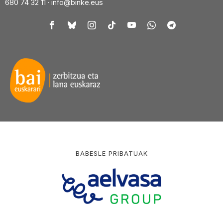
680 74 32 11 ·
info@binke.eus
BABESLE PRIBATUAK