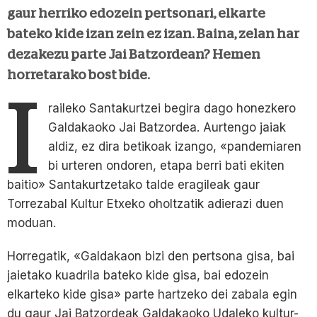
gaur herriko edozein pertsonari, elkarte
bateko kide izan zein ez izan. Baina, zelan har
dezakezu parte Jai Batzordean? Hemen
horretarako bost bide.
I
raileko Santakurtzei begira dago honezkero
Galdakaoko Jai Batzordea. Aurtengo jaiak
aldiz, ez dira betikoak izango, «pandemiaren
bi urteren ondoren, etapa berri bati ekiten
baitio» Santakurtzetako talde eragileak gaur
Torrezabal Kultur Etxeko oholtzatik adierazi duen
moduan.
Horregatik, «Galdakaon bizi den pertsona gisa, bai
jaietako kuadrila bateko kide gisa, bai edozein
elkarteko kide gisa» parte hartzeko dei zabala egin
du gaur Jai Batzordeak Galdakaoko Udaleko kultur-