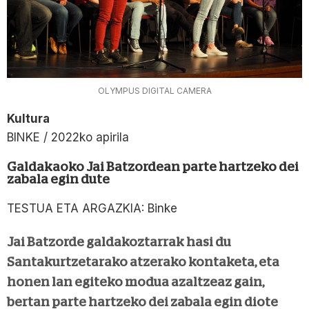
OLYMPUS DIGITAL CAMERA
Kultura
BINKE / 2022ko apirila
Galdakaoko Jai Batzordean parte hartzeko dei
zabala egin dute
TESTUA ETA ARGAZKIA: Binke
Jai Batzorde galdakoztarrak hasi du
Santakurtzetarako atzerako kontaketa, eta
honen lan egiteko modua azaltzeaz gain,
bertan parte hartzeko dei zabala egin diote