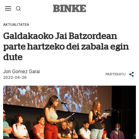
AKTUALITATEA
Galdakaoko Jai Batzordean
parte hartzeko dei zabala egin
dute
Jon Gomez Garai
PARTEKATU
2022-04-26