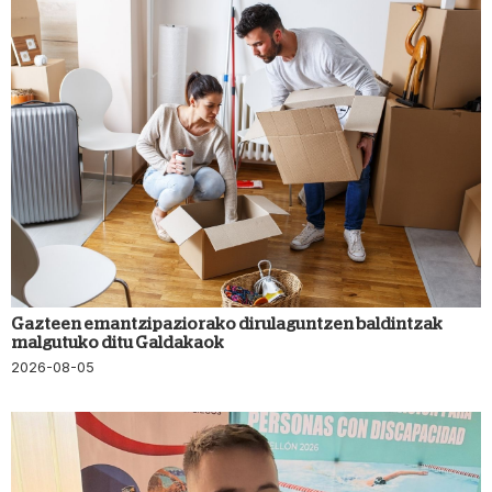
Gazteen emantzipaziorako dirulaguntzen baldintzak
malgutuko ditu Galdakaok
2026-08-05