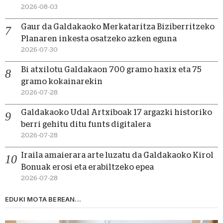
2026-08-03
Gaur da Galdakaoko Merkataritza Biziberritzeko
Planaren inkesta osatzeko azken eguna
2026-07-30
Bi atxilotu Galdakaon 700 gramo haxix eta 75
gramo kokainarekin
2026-07-28
Galdakaoko Udal Artxiboak 17 argazki historiko
berri gehitu ditu funts digitalera
2026-07-28
Iraila amaierara arte luzatu da Galdakaoko Kirol
Bonuak erosi eta erabiltzeko epea
2026-07-28
EDUKI MOTA BEREAN...