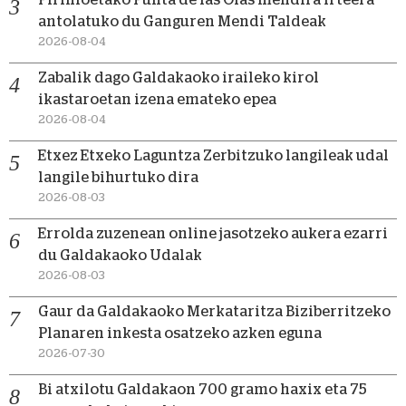
antolatuko du Ganguren Mendi Taldeak
2026-08-04
Zabalik dago Galdakaoko iraileko kirol
ikastaroetan izena emateko epea
2026-08-04
Etxez Etxeko Laguntza Zerbitzuko langileak udal
langile bihurtuko dira
2026-08-03
Errolda zuzenean online jasotzeko aukera ezarri
du Galdakaoko Udalak
2026-08-03
Gaur da Galdakaoko Merkataritza Biziberritzeko
Planaren inkesta osatzeko azken eguna
2026-07-30
Bi atxilotu Galdakaon 700 gramo haxix eta 75