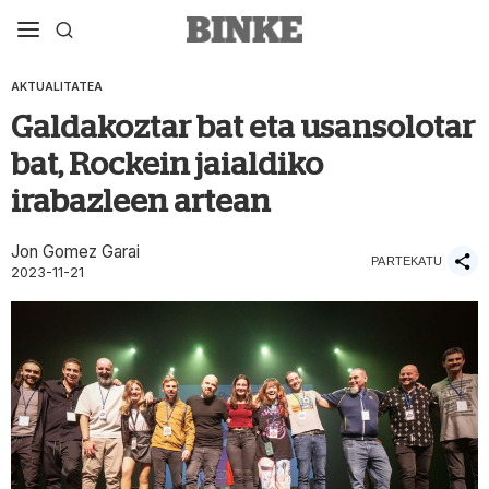
AKTUALITATEA
Galdakoztar bat eta usansolotar
bat, Rockein jaialdiko
irabazleen artean
Jon Gomez Garai
PARTEKATU
2023-11-21