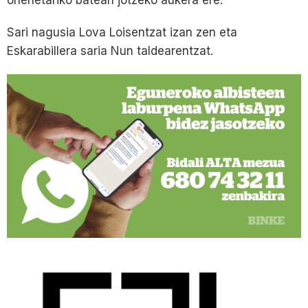
Sari nagusia Lova Loisentzat izan zen eta
Eskarabillera saria Nun taldearentzat.