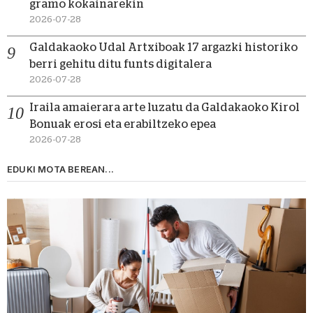
gramo kokainarekin
2026-07-28
Galdakaoko Udal Artxiboak 17 argazki historiko
berri gehitu ditu funts digitalera
2026-07-28
Iraila amaierara arte luzatu da Galdakaoko Kirol
Bonuak erosi eta erabiltzeko epea
2026-07-28
EDUKI MOTA BEREAN...