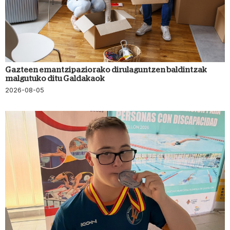
Gazteen emantzipaziorako dirulaguntzen baldintzak
malgutuko ditu Galdakaok
2026-08-05