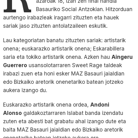
azaroak 18, izan zen final handia
Basauriko Social Antzokian. Hitzorduan
aurtengo irabazleak iragarri zituzten eta hauek
sariak jaso zituzten antolatzaileen eskutik.
Lau kategoriatan banatu zituzten sariak: artistarik
onena; euskarazko artistarik onena; Eskarabillera
saria eta tokiko artistarik onena. Azken hau
Aingeru
Guerrero
usansolotarraren Sweet Rage taldeak
irabazi zuen eta honi esker MAZ Basauri jaialdian
edo Bizkaiko aretorik onenetariko batean jotzeko
aukera izango du.
Euskarazko artistarik onena ordea,
Andoni
Alonso
galdakoztarraren Islabat banda izendatu
zuten eta abesti bat grabatu ahal izango dute eta
baita MAZ Basauri jaialdian edo Bizkaiko aretorik
onenetariko batean jotzeko aukera ere.