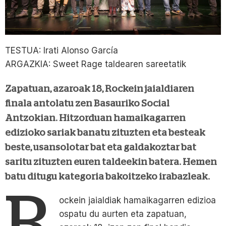
TESTUA: Irati Alonso García
ARGAZKIA: Sweet Rage taldearen sareetatik
Zapatuan, azaroak 18, Rockein jaialdiaren
finala antolatu zen Basauriko Social
Antzokian. Hitzorduan hamaikagarren
edizioko sariak banatu zituzten eta besteak
beste, usansolotar bat eta galdakoztar bat
saritu zituzten euren taldeekin batera. Hemen
batu ditugu kategoria bakoitzeko irabazleak.
R
ockein jaialdiak hamaikagarren edizioa
ospatu du aurten eta zapatuan,