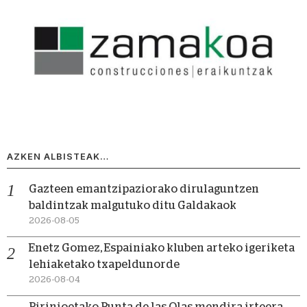
AZKEN ALBISTEAK…
Gazteen emantzipaziorako dirulaguntzen
baldintzak malgutuko ditu Galdakaok
2026-08-05
Enetz Gomez, Espainiako kluben arteko igeriketa
lehiaketako txapeldunorde
2026-08-04
Pirinioetako Punta de las Olas mendira irteera