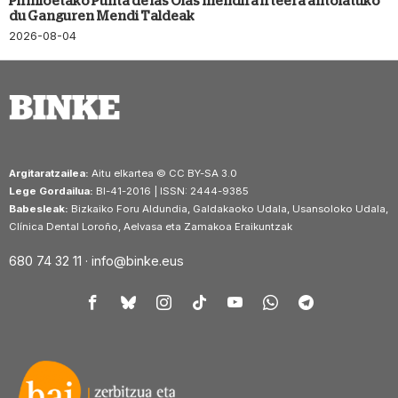
Pirinioetako Punta de las Olas mendira irteera antolatuko
du Ganguren Mendi Taldeak
2026-08-04
Argitaratzailea:
Aitu elkartea © CC BY-SA 3.0
Lege Gordailua:
BI-41-2016 | ISSN: 2444-9385
Babesleak:
Bizkaiko Foru Aldundia, Galdakaoko Udala, Usansoloko Udala,
Clínica Dental Loroño, Aelvasa eta Zamakoa Eraikuntzak
680 74 32 11 ·
info@binke.eus