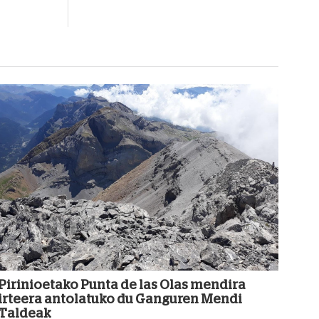
Pirinioetako Punta de las Olas mendira
irteera antolatuko du Ganguren Mendi
Taldeak