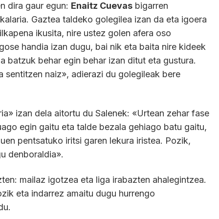
en dira gaur egun:
Enaitz Cuevas
bigarren
kalaria. Gaztea taldeko golegilea izan da eta igoera
ailkapena ikusita, nire ustez golen afera oso
gose handia izan dugu, bai nik eta baita nire kideek
a batzuk behar egin behar izan ditut eta gustura.
a sentitzen naiz», adierazi du golegileak bere
ia» izan dela aitortu du Salenek: «Urtean zehar fase
uago egin gaitu eta talde bezala gehiago batu gaitu,
n pentsatuko iritsi garen lekura iristea. Pozik,
gu denboraldia».
zten: mailaz igotzea eta liga irabazten ahalegintzea.
ozik eta indarrez amaitu dugu hurrengo
du.