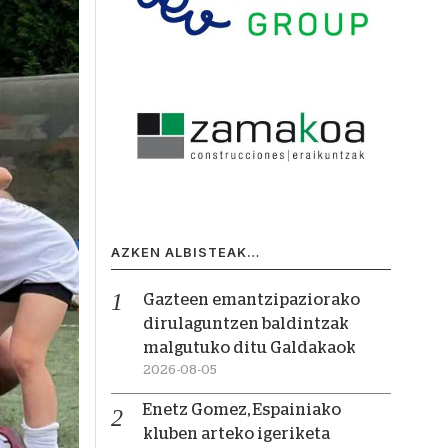
AZKEN ALBISTEAK…
Gazteen emantzipaziorako
dirulaguntzen baldintzak
malgutuko ditu Galdakaok
2026-08-05
Enetz Gomez, Espainiako
kluben arteko igeriketa