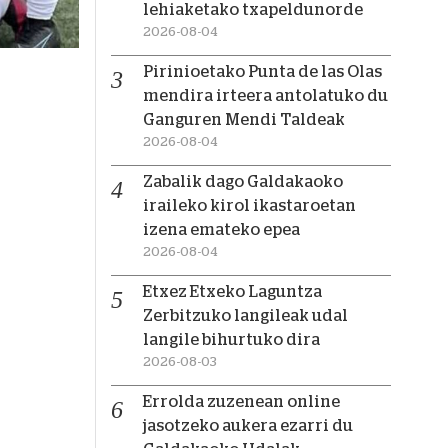
lehiaketako txapeldunorde
2026-08-04
Pirinioetako Punta de las Olas
mendira irteera antolatuko du
Ganguren Mendi Taldeak
2026-08-04
Zabalik dago Galdakaoko
iraileko kirol ikastaroetan
izena emateko epea
2026-08-04
Etxez Etxeko Laguntza
Zerbitzuko langileak udal
langile bihurtuko dira
2026-08-03
Errolda zuzenean online
jasotzeko aukera ezarri du