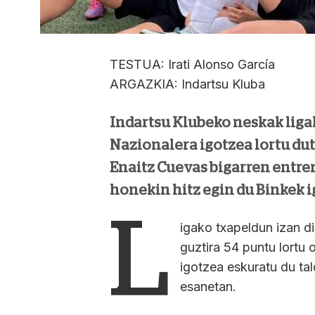
TESTUA: Irati Alonso García
ARGAZKIA: Indartsu Kluba
Indartsu Klubeko neskak liga
Nazionalera igotzea lortu dut
Enaitz Cuevas bigarren entre
honekin hitz egin du Binkek 
L
igako txapeldun izan d
guztira 54 puntu lortu
igotzea eskuratu du tal
esanetan.