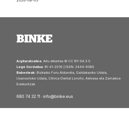
2026-08-05
Argitaratzailea:
Aitu elkartea © CC BY-SA 3.0
Lege Gordailua:
BI-41-2016 | ISSN: 2444-9385
Babesleak:
Bizkaiko Foru Aldundia, Galdakaoko Udala,
Usansoloko Udala, Clínica Dental Loroño, Aelvasa eta Zamakoa
Eraikuntzak
680 74 32 11 ·
info@binke.eus