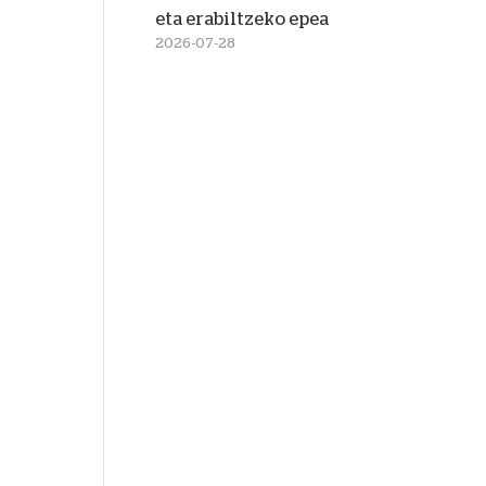
eta erabiltzeko epea
2026-07-28