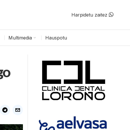
Harpidetu zaitez
Multimedia
Hauspotu
go