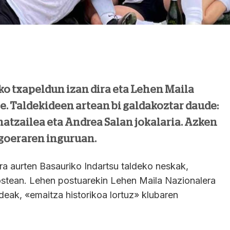
ko txapeldun izan dira eta Lehen Maila
e. Taldekideen artean bi galdakoztar daude:
natzailea eta Andrea Salan jokalaria. Azken
igoeraren inguruan.
ira aurten Basauriko Indartsu taldeko neskak,
 ostean. Lehen postuarekin Lehen Maila Nazionalera
deak, «emaitza historikoa lortuz» klubaren