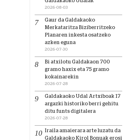
Galdakaoko Udalak
2026-08-03
Gaur da Galdakaoko
Merkataritza Biziberritzeko
Planaren inkesta osatzeko
azken eguna
2026-07-30
Bi atxilotu Galdakaon 700
gramo haxix eta 75 gramo
kokainarekin
2026-07-28
Galdakaoko Udal Artxiboak 17
argazki historiko berri gehitu
ditu funts digitalera
2026-07-28
Iraila amaierara arte luzatu da
Galdakaoko Kirol Bonuak erosi