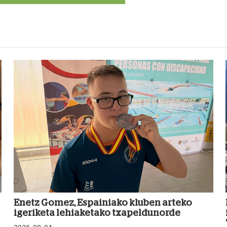
Enetz Gomez, Espainiako kluben arteko
igeriketa lehiaketako txapeldunorde