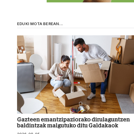
EDUKI MOTA BEREAN...
Gazteen emantzipaziorako dirulaguntzen
baldintzak malgutuko ditu Galdakaok