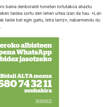
ro baina denboraldi honetan lortutakoa ahaztu
sken taldea sortu den lehen urtea izan da hau. «Lan
talde bat egin gaitu, letra larriz», nabarmendu du
.