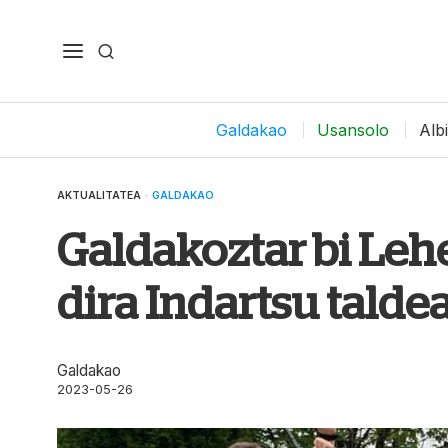
Galdakao
Usansolo
Alb
AKTUALITATEA
·
GALDAKAO
Galdakoztar bi Leh
dira Indartsu talde
Galdakao
2023-05-26