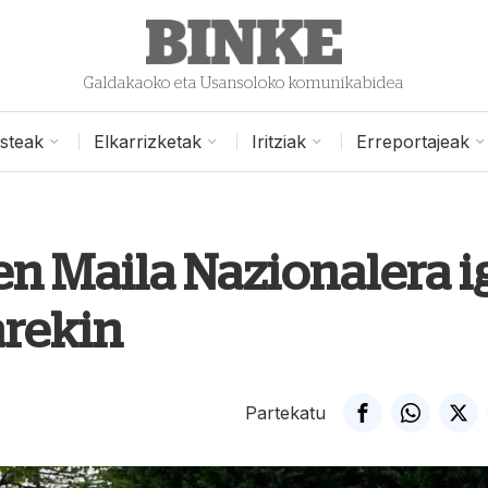
Galdakaoko eta Usansoloko komunikabidea
isteak
Elkarrizketak
Iritziak
Erreportajeak
en Maila Nazionalera i
arekin
Partekatu