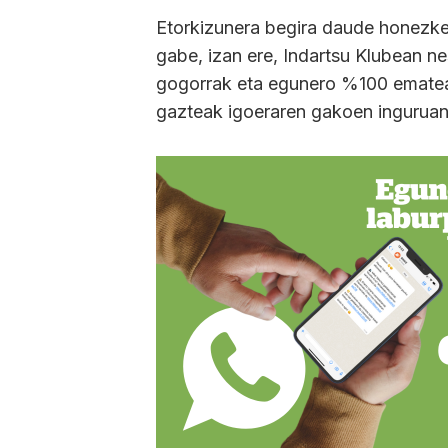
Etorkizunera begira daude honezke
gabe, izan ere, Indartsu Klubean ne
gogorrak eta egunero %100 emateak 
gazteak igoeraren gakoen inguruan