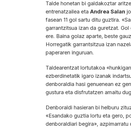
Talde honetan bi galdakoztar aritz
entrenatzailea eta
Andrea Salan
jo
fasean 11 gol sartu ditu guztira. «S
garrantzitsua izan da guretzat. Gol 
ere. Baina golaz aparte, beste gauz
Horregatik garrantsitzua izan nazel
paperaren inguruan.
Taldearentzat lortutakoa «hunkigarr
ezberdinetatik igaro izanak indarts
denboraldia hasi genuenean ez genue
gustura eta disfrutatzen amaitu du
Denboraldi hasieran bi helburu zitu
«Esandako guztia lortu eta gero, p
denboraldiari begira», azpimarratu 