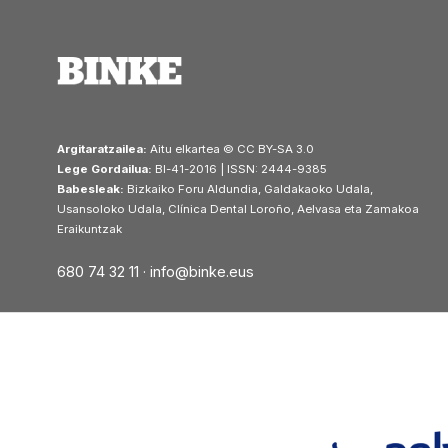
Argitaratzailea:
Aitu elkartea © CC BY-SA 3.0
Lege Gordailua:
BI-41-2016 | ISSN: 2444-9385
Babesleak:
Bizkaiko Foru Aldundia, Galdakaoko Udala,
Usansoloko Udala, Clínica Dental Loroño, Aelvasa eta Zamakoa
Eraikuntzak
680 74 32 11 ·
info@binke.eus