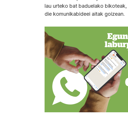
lau urteko bat baduelako bikoteak,
die komunikabideei aitak goizean.