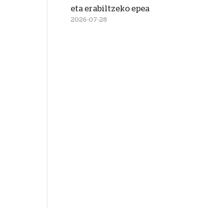
eta erabiltzeko epea
2026-07-28