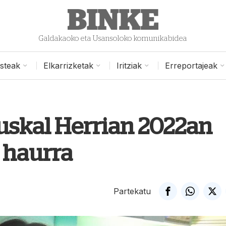
Galdakaoko eta Usansoloko komunikabidea
isteak
Elkarrizketak
Iritziak
Erreportajeak
uskal Herrian 2022an
 haurra
Partekatu