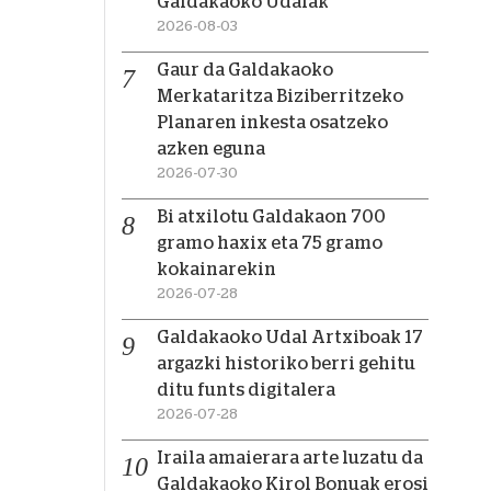
Galdakaoko Udalak
2026-08-03
Gaur da Galdakaoko
Merkataritza Biziberritzeko
Planaren inkesta osatzeko
azken eguna
2026-07-30
Bi atxilotu Galdakaon 700
gramo haxix eta 75 gramo
kokainarekin
2026-07-28
Galdakaoko Udal Artxiboak 17
argazki historiko berri gehitu
ditu funts digitalera
2026-07-28
Iraila amaierara arte luzatu da
Galdakaoko Kirol Bonuak erosi