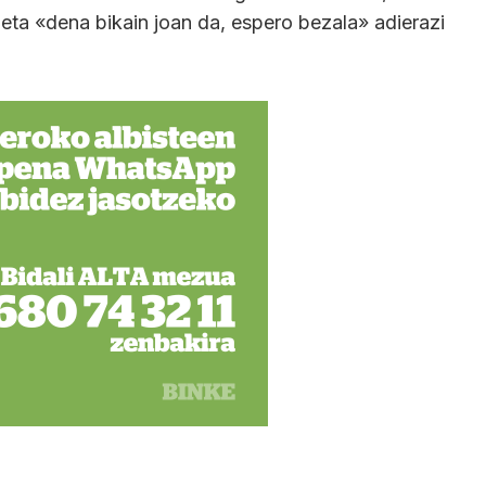
 eta «dena bikain joan da, espero bezala» adierazi