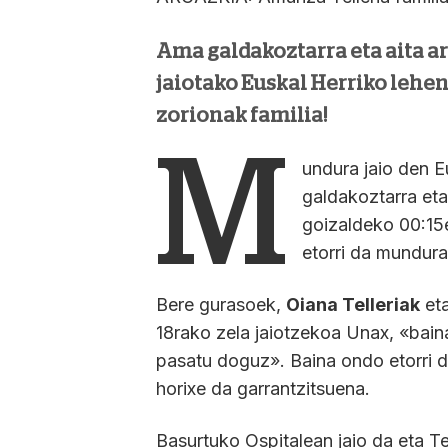
Ama galdakoztarra eta aita a
jaiotako Euskal Herriko lehen
zorionak familia!
M
undura jaio den 
galdakoztarra eta 
goizaldeko 00:15
etorri da mundura
Bere gurasoek,
Oiana Telleriak
et
18rako zela jaiotzekoa Unax, «bain
pasatu doguz». Baina ondo etorri d
horixe da garrantzitsuena.
Basurtuko Ospitalean jaio da eta Te