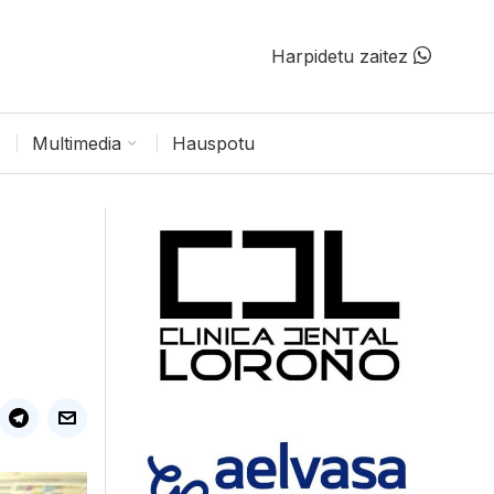
Harpidetu zaitez
Multimedia
Hauspotu