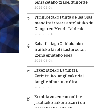
lehiaketako txapeldunorde
2026-08-04
Pirinioetako Punta de las Olas
mendira irteera antolatuko du
Ganguren Mendi Taldeak
2026-08-04
Zabalik dago Galdakaoko
iraileko kirol ikastaroetan
izena emateko epea
2026-08-04
Etxez Etxeko Laguntza
Zerbitzuko langileak udal
langile bihurtuko dira
2026-08-03
Errolda zuzenean online
jasotzeko aukera ezarri du