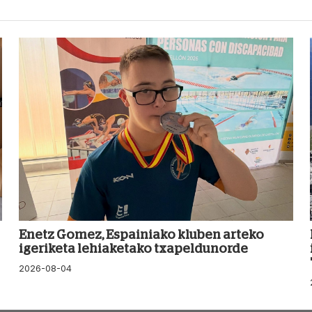
Enetz Gomez, Espainiako kluben arteko
igeriketa lehiaketako txapeldunorde
2026-08-04