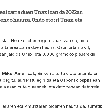
reatzarra duen Unax izan da 2022an
engo haurra. Ondo etorri Unax, eta
Euskal Herriko lehenengoa Unax izan da, ama
aita areatzarra duen haurra. Gaur, urtarrilak 1,
ean jaio da Unax, eta 3.330 gramoko pisuarekin
.
a
Mikel Amurizak
, Binkeri aitortu diote urtarrilaren
a begitu, aurreratu egin da eta Gabonak ospitalean
ela esan dute gurasoek, eta datorrenean datorrela,
lleriaren eta Amurizaren bigarren haurra da, aurretik