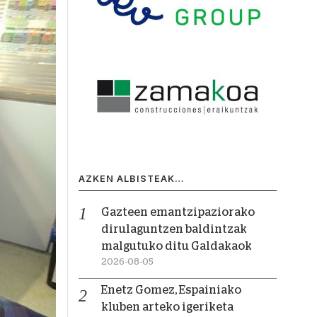
AZKEN ALBISTEAK…
Gazteen emantzipaziorako
dirulaguntzen baldintzak
malgutuko ditu Galdakaok
2026-08-05
Enetz Gomez, Espainiako
kluben arteko igeriketa