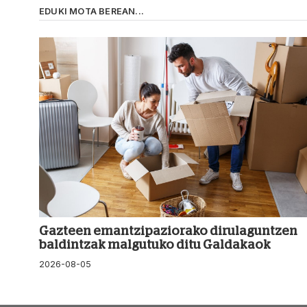
EDUKI MOTA BEREAN...
Gazteen emantzipaziorako dirulaguntzen
baldintzak malgutuko ditu Galdakaok
2026-08-05