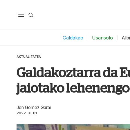
Galdakao
Usansolo
Alb
AKTUALITATEA
Galdakoztarra da E
jaiotako lehenengo
Jon Gomez Garai
2022-01-01