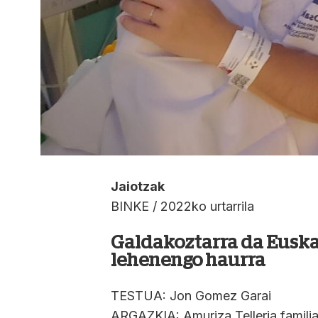
Jaiotzak
BINKE / 2022ko urtarrila
Galdakoztarra da Euska
lehenengo haurra
TESTUA: Jon Gomez Garai
ARGAZKIA: Amuriza Telleria famili