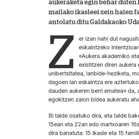
aukeraketa egin behar duten DB
mailako ikasleei zein haien f
antolatu ditu Galdakaoko Ud
Z
er izan nahi dut nagusi
eskaintzeko intentzioar
«Aukera akademiko eta 
existitzen diren aukera
unibertsitatea, lanbide-heziketa, m
dagoen lan eskaintza ere aztertuko 
dauden aukeren berri ematea» da,
egokitzen zaion bidea aukeratu ah
Bi talde osatuko dira, eta talde ba
15ean eta 22an edo martxoaren 16a
dira banatuta: 15 ikasle eta 15 fam