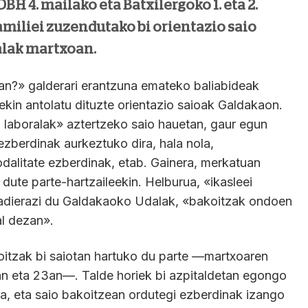
H 4. mailako eta Batxilergoko 1. eta 2.
amiliei zuzendutako bi orientazio saio
alak martxoan.
tan?» galderari erantzuna emateko baliabideak
ekin antolatu dituzte orientazio saioak Galdakaon.
laboralak» aztertzeko saio hauetan, gaur egun
 ezberdinak aurkeztuko dira, hala nola,
odalitate ezberdinak, etab. Gainera, merkatuan
dute parte-hartzaileekin. Helburua, «ikasleei
 adierazi du Galdakaoko Udalak, «bakoitzak ondoen
al dezan».
koitzak bi saiotan hartuko du parte —martxoaren
n eta 23an—. Talde horiek bi azpitaldetan egongo
ilia, eta saio bakoitzean ordutegi ezberdinak izango