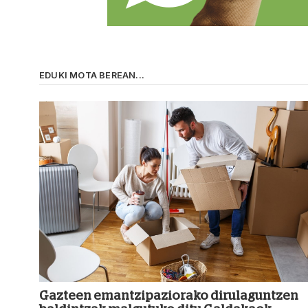
EDUKI MOTA BEREAN...
Gazteen emantzipaziorako dirulaguntzen