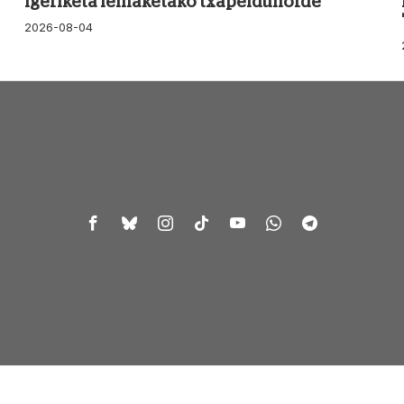
igeriketa lehiaketako txapeldunorde
2026-08-04