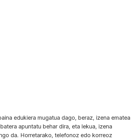
baina edukiera mugatua dago, beraz, izena ematea
 batera apuntatu behar dira, eta lekua, izena
go da. Horretarako, telefonoz edo korreoz