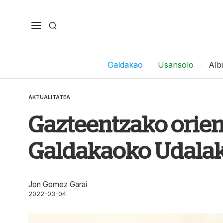
Galdakao
Usansolo
Alb
AKTUALITATEA
Gazteentzako orient
Galdakaoko Udala
Jon Gomez Garai
2022-03-04