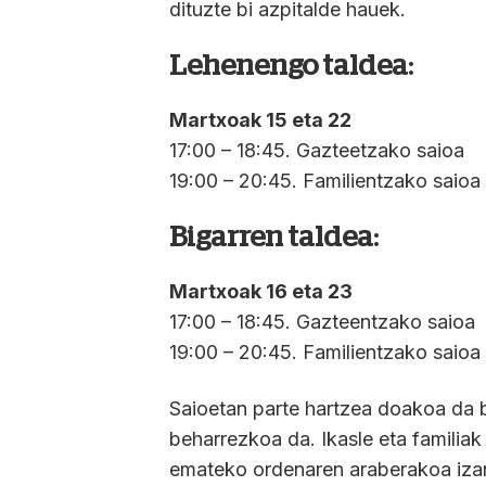
dituzte bi azpitalde hauek.
Lehenengo taldea:
Martxoak 15 eta 22
17:00 – 18:45. Gazteetzako saioa
19:00 – 20:45. Familientzako saioa
Bigarren taldea:
Martxoak 16 eta 23
17:00 – 18:45. Gazteentzako saioa
19:00 – 20:45. Familientzako saioa
Saioetan parte hartzea doakoa da 
beharrezkoa da. Ikasle eta familiak
emateko ordenaren araberakoa izan