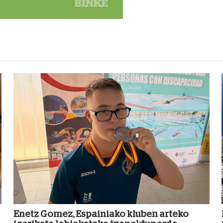
Enetz Gomez, Espainiako kluben arteko