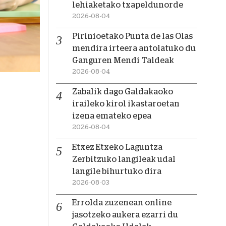
lehiaketako txapeldunorde
2026-08-04
Pirinioetako Punta de las Olas
mendira irteera antolatuko du
Ganguren Mendi Taldeak
2026-08-04
Zabalik dago Galdakaoko
iraileko kirol ikastaroetan
izena emateko epea
2026-08-04
Etxez Etxeko Laguntza
Zerbitzuko langileak udal
langile bihurtuko dira
2026-08-03
Errolda zuzenean online
jasotzeko aukera ezarri du