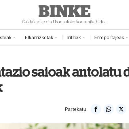
Galdakaoko eta Usansoloko komunikabidea
isteak
Elkarrizketak
Iritziak
Erreportajeak
azio saioak antolatu 
k
Partekatu