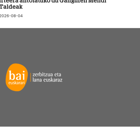
irteera antolatuko du Ganguren Mendi
Taldeak
2026-08-04