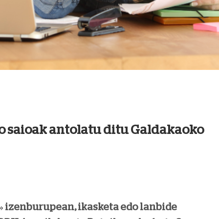
o saioak antolatu ditu Galdakaoko
» izenburupean, ikasketa edo lanbide