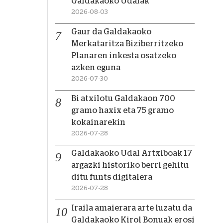
Galdakaoko Udalak
2026-08-03
Gaur da Galdakaoko
Merkataritza Biziberritzeko
Planaren inkesta osatzeko
azken eguna
2026-07-30
Bi atxilotu Galdakaon 700
gramo haxix eta 75 gramo
kokainarekin
2026-07-28
Galdakaoko Udal Artxiboak 17
argazki historiko berri gehitu
ditu funts digitalera
2026-07-28
Iraila amaierara arte luzatu da
Galdakaoko Kirol Bonuak erosi