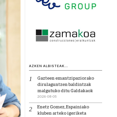
AZKEN ALBISTEAK…
Gazteen emantzipaziorako
dirulaguntzen baldintzak
malgutuko ditu Galdakaok
2026-08-05
Enetz Gomez, Espainiako
kluben arteko igeriketa