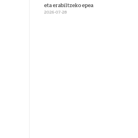
eta erabiltzeko epea
2026-07-28