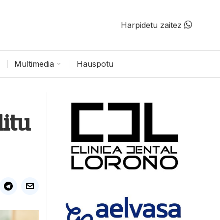
Harpidetu zaitez
Multimedia
Hauspotu
ditu