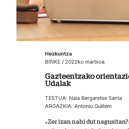
Hezkuntza
BINKE / 2022ko martxoa
Gazteentzako orientazi
Udalak
TESTUA: Naia Bergaretxe Sarria
ARGAZKIA: Antonio Guillem
«Zer izan nahi dut nagusitan?