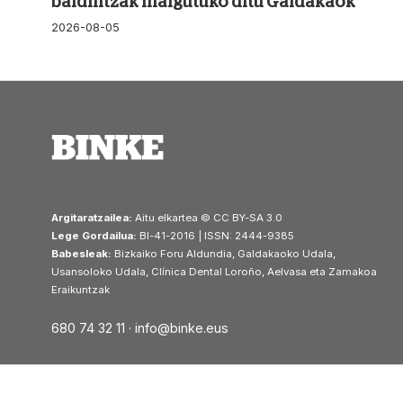
baldintzak malgutuko ditu Galdakaok
2026-08-05
Argitaratzailea:
Aitu elkartea © CC BY-SA 3.0
Lege Gordailua:
BI-41-2016 | ISSN: 2444-9385
Babesleak:
Bizkaiko Foru Aldundia, Galdakaoko Udala,
Usansoloko Udala, Clínica Dental Loroño, Aelvasa eta Zamakoa
Eraikuntzak
680 74 32 11 ·
info@binke.eus