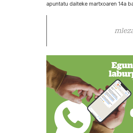
apuntatu daiteke martxoaren 14a ba
mlez