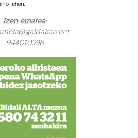
ino lehen.
Izen-ematea:
ameta@galdakao.net
944010598