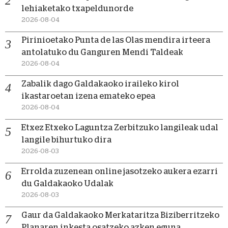
lehiaketako txapeldunorde
2026-08-04
Pirinioetako Punta de las Olas mendira irteera
antolatuko du Ganguren Mendi Taldeak
2026-08-04
Zabalik dago Galdakaoko iraileko kirol
ikastaroetan izena emateko epea
2026-08-04
Etxez Etxeko Laguntza Zerbitzuko langileak udal
langile bihurtuko dira
2026-08-03
Errolda zuzenean online jasotzeko aukera ezarri
du Galdakaoko Udalak
2026-08-03
Gaur da Galdakaoko Merkataritza Biziberritzeko
Planaren inkesta osatzeko azken eguna