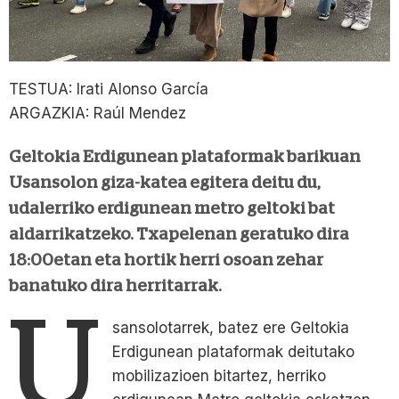
TESTUA: Irati Alonso García
ARGAZKIA: Raúl Mendez
Geltokia Erdigunean plataformak barikuan
Usansolon giza-katea egitera deitu du,
udalerriko erdigunean metro geltoki bat
aldarrikatzeko. Txapelenan geratuko dira
18:00etan eta hortik herri osoan zehar
banatuko dira herritarrak.
U
sansolotarrek, batez ere Geltokia
Erdigunean plataformak deitutako
mobilizazioen bitartez, herriko