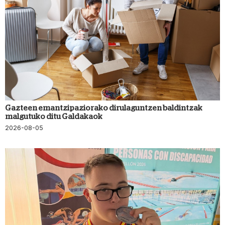
Gazteen emantzipaziorako dirulaguntzen baldintzak
malgutuko ditu Galdakaok
2026-08-05