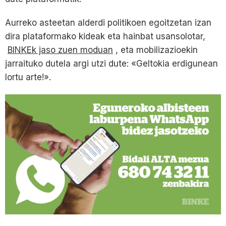
Aurreko asteetan alderdi politikoen egoitzetan izan
dira plataformako kideak eta hainbat usansolotar,
BINKEk jaso zuen moduan
, eta mobilizazioekin
jarraituko dutela argi utzi dute: «Geltokia erdigunean
lortu arte!».