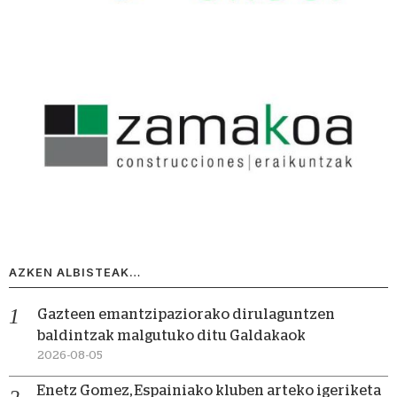
AZKEN ALBISTEAK…
Gazteen emantzipaziorako dirulaguntzen
baldintzak malgutuko ditu Galdakaok
2026-08-05
Enetz Gomez, Espainiako kluben arteko igeriketa