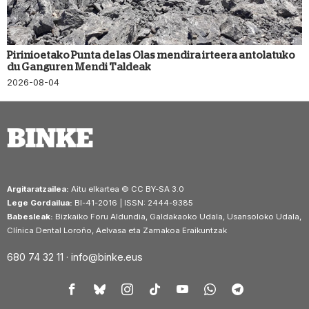
Pirinioetako Punta de las Olas mendira irteera antolatuko
du Ganguren Mendi Taldeak
2026-08-04
Argitaratzailea:
Aitu elkartea © CC BY-SA 3.0
Lege Gordailua:
BI-41-2016 | ISSN: 2444-9385
Babesleak:
Bizkaiko Foru Aldundia, Galdakaoko Udala, Usansoloko Udala,
Clínica Dental Loroño, Aelvasa eta Zamakoa Eraikuntzak
680 74 32 11 ·
info@binke.eus