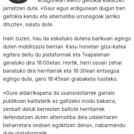
erdigunean Metro geltokia eskatzen
jarraitzen dute. «Gaur egun erdigunean dugun tren
geltokia kendu eta alternatiba urrunagoak jarriko
dituzte», salatu dute.
Hain zuzen, hau da eskatuko dutena barikuan egingo
duten mobilizazio berrian. Kasu honetan giza-katea
egitera deitu du plataformak eta Txapelenan
geratuko dira 18:00etan. Hortik, herri osoan zehar
banatuko dira herritarrak eta 18:30ean entsegua
egingo dute, gero 18:45ean grabaketa hasteko.
«Gure aldarrikapena da usansolotarrek garraio
publikoan kalitaterik ez galtzeko modu bakarra,
zenbait datuk berresten baitute herritarrek
defendatzen duten alternatiba dela udalerriaren
beharretara ondoen egokitzen dena», nabarmendu
dute plataformatik.