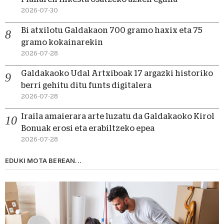
2026-07-30
Bi atxilotu Galdakaon 700 gramo haxix eta 75
gramo kokainarekin
2026-07-28
Galdakaoko Udal Artxiboak 17 argazki historiko
berri gehitu ditu funts digitalera
2026-07-28
Iraila amaierara arte luzatu da Galdakaoko Kirol
Bonuak erosi eta erabiltzeko epea
2026-07-28
EDUKI MOTA BEREAN...