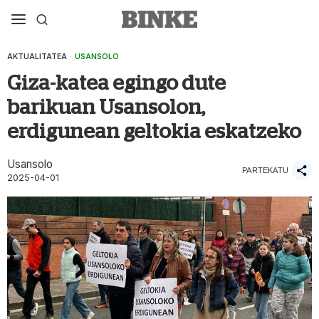
AKTUALITATEA
·
USANSOLO
Giza-katea egingo dute
barikuan Usansolon,
erdigunean geltokia eskatzeko
Usansolo
PARTEKATU
2025-04-01