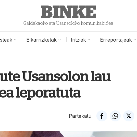
Galdakaoko eta Usansoloko komunikabidea
isteak
Elkarrizketak
Iritziak
Erreportajeak
dute Usansolon lau
zea leporatuta
Partekatu