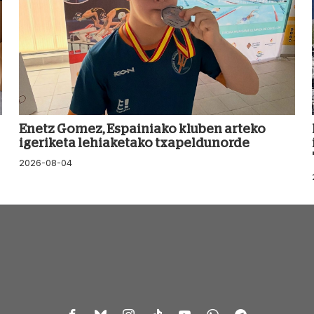
Enetz Gomez, Espainiako kluben arteko
igeriketa lehiaketako txapeldunorde
2026-08-04