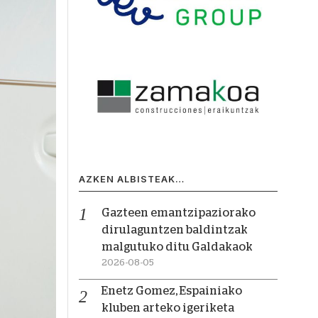
AZKEN ALBISTEAK…
Gazteen emantzipaziorako
dirulaguntzen baldintzak
malgutuko ditu Galdakaok
2026-08-05
Enetz Gomez, Espainiako
kluben arteko igeriketa