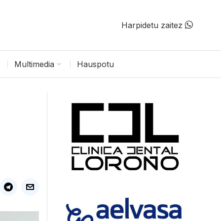
Harpidetu zaitez
Multimedia
Hauspotu