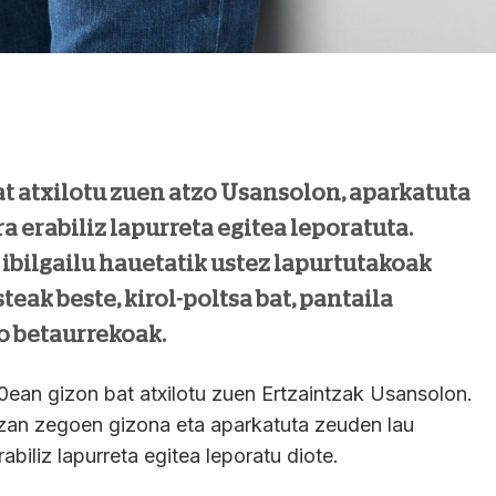
at atxilotu zuen atzo Usansolon, aparkatuta
a erabiliz lapurreta egitea leporatuta.
ibilgailu hauetatik ustez lapurtutakoak
teak beste, kirol-poltsa bat, pantaila
o betaurrekoak.
0ean gizon bat atxilotu zuen Ertzaintzak Usansolon.
zan zegoen gizona eta aparkatuta zeuden lau
erabiliz lapurreta egitea leporatu diote.