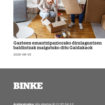
Gazteen emantzipaziorako dirulaguntzen
baldintzak malgutuko ditu Galdakaok
2026-08-05
Argitaratzailea:
Aitu elkartea © CC BY-SA 3.0