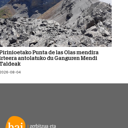
Pirinioetako Punta de las Olas mendira
irteera antolatuko du Ganguren Mendi
Taldeak
2026-08-04