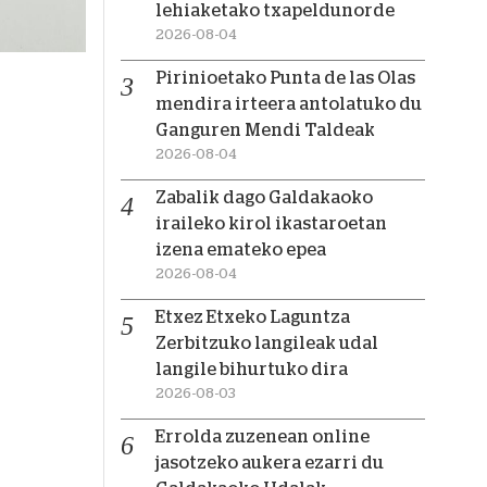
lehiaketako txapeldunorde
2026-08-04
Pirinioetako Punta de las Olas
mendira irteera antolatuko du
Ganguren Mendi Taldeak
2026-08-04
Zabalik dago Galdakaoko
iraileko kirol ikastaroetan
izena emateko epea
2026-08-04
Etxez Etxeko Laguntza
Zerbitzuko langileak udal
langile bihurtuko dira
2026-08-03
Errolda zuzenean online
jasotzeko aukera ezarri du