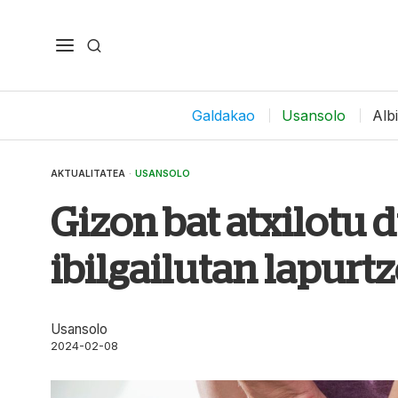
Galdakao
Usansolo
Alb
AKTUALITATEA
·
USANSOLO
Gizon bat atxilotu 
ibilgailutan lapurt
Usansolo
2024-02-08