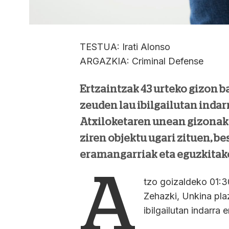
TESTUA: Irati Alonso
ARGAZKIA: Criminal Defense
Ertzaintzak 43 urteko gizon b
zeuden lau ibilgailutan indarr
Atxiloketaren unean gizonak 
ziren objektu ugari zituen, bes
eramangarriak eta eguzkitak
A
tzo goizaldeko 01:3
Zehazki, Unkina pla
ibilgailutan indarra 