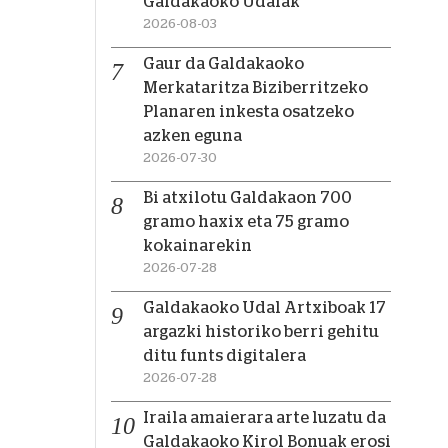
Galdakaoko Udalak
2026-08-03
Gaur da Galdakaoko
Merkataritza Biziberritzeko
Planaren inkesta osatzeko
azken eguna
2026-07-30
Bi atxilotu Galdakaon 700
gramo haxix eta 75 gramo
kokainarekin
2026-07-28
Galdakaoko Udal Artxiboak 17
argazki historiko berri gehitu
ditu funts digitalera
2026-07-28
Iraila amaierara arte luzatu da
Galdakaoko Kirol Bonuak erosi