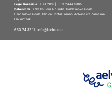
Lege Gordailua:
BI-41-2016 | ISSN: 2444-9385
Babesleak:
Bizkaiko Foru Aldundia, Galdakaoko Udala,
Usansoloko Udala, Clínica Dental Loroño, Aelvasa eta Zamakoa
Eraikuntzak
680 74 32 11 ·
info@binke.eus