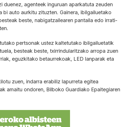
azi duenez, agenteek inguruan aparkatuta zeuden
 bi auto aurkitu zituzten. Gainera, ibilgailuetako
steak beste, nabigatzailearen pantaila edo irrati-
uten.
tutako pertsonak ustez kaltetutako ibilgailuetatik
tuela, besteak beste, txirrindularitzako arropa zuen
arriak, eguzkitako betaurrekoak, LED lanparak eta
lotu zuen, indarra erabiliz lapurreta egitea
eak amaitu ondoren, Bilboko Guardiako Epaitegiaren