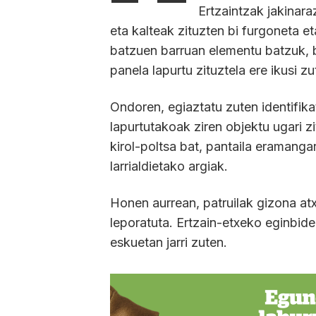
Ertzaintzak jakinar
eta kalteak zituzten bi furgoneta eta
batzuen barruan elementu batzuk, be
panela lapurtu zituztela ere ikusi z
Ondoren, egiaztatu zuten identifika
lapurtutakoak ziren objektu ugari zi
kirol-poltsa bat, pantaila eramang
larrialdietako argiak.
Honen aurrean, patruilak gizona atxi
leporatuta. Ertzain-etxeko eginbid
eskuetan jarri zuten.