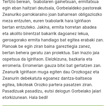
Tertzio berean, txabolaren gainetxuan, ermitatxua
egin eban haitzari deutsala, Gorbeialdeko pastoreak
Zeanuriko parrokiaraino joan baharrean obligaziozko
meza entzuten, euren txabolarik hara Igiriñaon
bertan entzuteko. Jakina, ermita horretan abadea
eta akolito birentzat bakarrik dagoanez lekua,
geroagorako ermita handiago bat egitea erabaki zan.
Planoak be egin ziran baina gareztiegia zanez,
bertan behera geratu zan proiektua. San Inazio jaia
ospetsua da Igiriñaon. Eleizkizuna, bazkaria eta
erromeria. Erromerian gauza bitxi bat gertatzen zan.
Zeanurik Igiriñaon muga egiten dau Orozkogaz eta
Zeanurin debekatuta egoanez dantza-baltseoa
egitea, bikoteak Orozko partera pasatzen ziran.
Pasadizuak pasadizu, eutsi deiogun Gorbeiako jaiari
etorkizunean. Hala bedi!