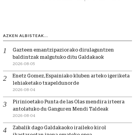
AZKEN ALBISTEAK…
Gazteen emantzipaziorako dirulaguntzen
baldintzak malgutuko ditu Galdakaok
2026-08-05
Enetz Gomez, Espainiako kluben arteko igeriketa
lehiaketako txapeldunorde
2026-08-04
Pirinioetako Punta de las Olas mendira irteera
antolatuko du Ganguren Mendi Taldeak
2026-08-04
Zabalik dago Galdakaoko iraileko kirol