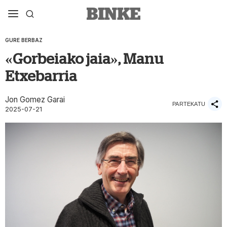
GURE BERBAZ
«Gorbeiako jaia», Manu
Etxebarria
Jon Gomez Garai
PARTEKATU
2025-07-21