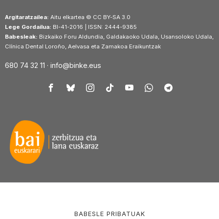
Argitaratzailea:
Aitu elkartea © CC BY-SA 3.0
Lege Gordailua:
BI-41-2016 | ISSN: 2444-9385
Babesleak:
Bizkaiko Foru Aldundia, Galdakaoko Udala, Usansoloko Udala,
Clínica Dental Loroño, Aelvasa eta Zamakoa Eraikuntzak
680 74 32 11 ·
info@binke.eus
BABESLE PRIBATUAK