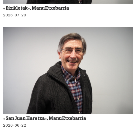
«Bizikletak», Manu Etxebarria
2026-07-20
«San Juan Haretxa», Manu Etxebarria
2026-06-22