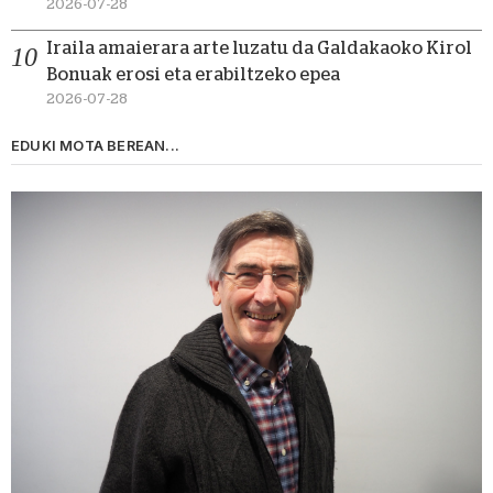
2026-07-28
Iraila amaierara arte luzatu da Galdakaoko Kirol
Bonuak erosi eta erabiltzeko epea
2026-07-28
EDUKI MOTA BEREAN...