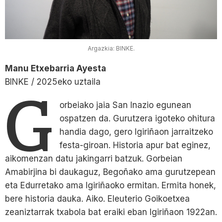
Argazkia: BINKE.
Manu Etxebarria Ayesta
BINKE / 2025eko uztaila
G
orbeiako jaia San Inazio egunean
ospatzen da. Gurutzera igoteko ohitura
handia dago, gero Igiriñaon jarraitzeko
festa-giroan. Historia apur bat eginez,
aikomenzan datu jakingarri batzuk. Gorbeian
Amabirjina bi daukaguz, Begoñako ama gurutzepean
eta Edurretako ama Igiriñaoko ermitan. Ermita honek,
bere historia dauka. Aiko. Eleuterio Goikoetxea
zeaniztarrak txabola bat eraiki eban Igiriñaon 1922an.