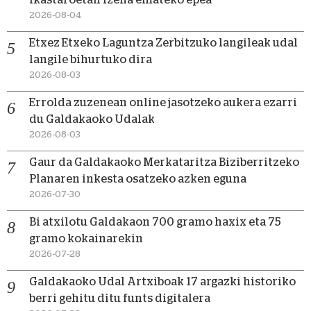
ikastaroetan izena emateko epea
2026-08-04
Etxez Etxeko Laguntza Zerbitzuko langileak udal
langile bihurtuko dira
2026-08-03
Errolda zuzenean online jasotzeko aukera ezarri
du Galdakaoko Udalak
2026-08-03
Gaur da Galdakaoko Merkataritza Biziberritzeko
Planaren inkesta osatzeko azken eguna
2026-07-30
Bi atxilotu Galdakaon 700 gramo haxix eta 75
gramo kokainarekin
2026-07-28
Galdakaoko Udal Artxiboak 17 argazki historiko
berri gehitu ditu funts digitalera