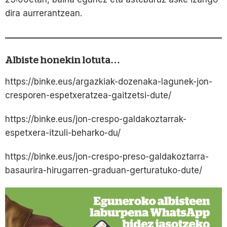
dira aurrerantzean.
Albiste honekin lotuta…
https://binke.eus/argazkiak-dozenaka-lagunek-jon-
cresporen-espetxeratzea-gaitzetsi-dute/
https://binke.eus/jon-crespo-galdakoztarrak-
espetxera-itzuli-beharko-du/
https://binke.eus/jon-crespo-preso-galdakoztarra-
basaurira-hirugarren-graduan-gerturatuko-dute/