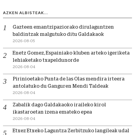
AZKEN ALBISTEAK…
Gazteen emantzipaziorako dirulaguntzen
baldintzak malgutuko ditu Galdakaok
2026-08-05
Enetz Gomez, Espainiako kluben arteko igeriketa
lehiaketako txapeldunorde
2026-08-04
Pirinioetako Punta de las Olas mendira irteera
antolatuko du Ganguren Mendi Taldeak
2026-08-04
Zabalik dago Galdakaoko iraileko kirol
ikastaroetan izena emateko epea
2026-08-04
Etxez Etxeko Laguntza Zerbitzuko langileak udal