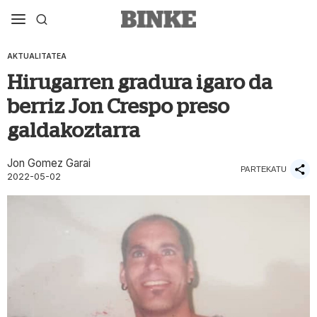
AKTUALITATEA
Hirugarren gradura igaro da
berriz Jon Crespo preso
galdakoztarra
Jon Gomez Garai
PARTEKATU
2022-05-02