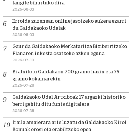
langile bihurtuko dira
2026-08-03
Errolda zuzenean online jasotzeko aukera ezarri
du Galdakaoko Udalak
2026-08-03
Gaur da Galdakaoko Merkataritza Biziberritzeko
Planaren inkesta osatzeko azken eguna
2026-07-30
Bi atxilotu Galdakaon 700 gramo haxix eta 75
gramo kokainarekin
2026-07-28
Galdakaoko Udal Artxiboak 17 argazki historiko
berri gehitu ditu funts digitalera
2026-07-28
Iraila amaierara arte luzatu da Galdakaoko Kirol
Bonuak erosi eta erabiltzeko epea