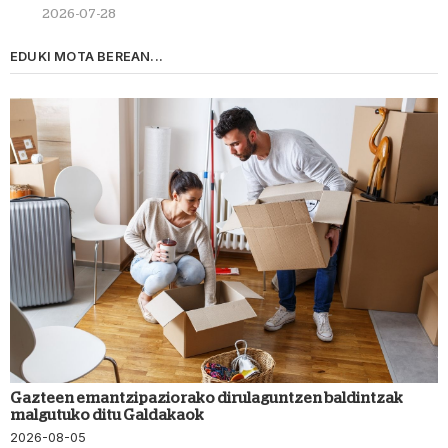
2026-07-28
EDUKI MOTA BEREAN...
Gazteen emantzipaziorako dirulaguntzen baldintzak
malgutuko ditu Galdakaok
2026-08-05