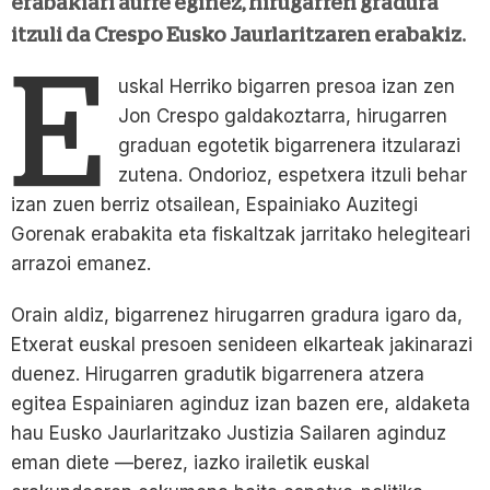
erabakiari aurre eginez, hirugarren gradura
itzuli da Crespo Eusko Jaurlaritzaren erabakiz.
E
uskal Herriko bigarren presoa izan zen
Jon Crespo galdakoztarra, hirugarren
graduan egotetik bigarrenera itzularazi
zutena. Ondorioz, espetxera itzuli behar
izan zuen berriz otsailean, Espainiako Auzitegi
Gorenak erabakita eta fiskaltzak jarritako helegiteari
arrazoi emanez.
Orain aldiz, bigarrenez hirugarren gradura igaro da,
Etxerat euskal presoen senideen elkarteak jakinarazi
duenez. Hirugarren gradutik bigarrenera atzera
egitea Espainiaren aginduz izan bazen ere, aldaketa
hau Eusko Jaurlaritzako Justizia Sailaren aginduz
eman diete —berez, iazko irailetik euskal