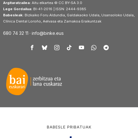
Argitaratzailea:
Aitu elkartea © CC BY-SA 3.0
Lege Gordailua:
BI-41-2016 | ISSN: 2444-9385
Babesleak:
Bizkaiko Foru Aldundia, Galdakaoko Udala, Usansoloko Udala,
Clínica Dental Loroño, Aelvasa eta Zamakoa Eraikuntzak
680 74 32 11 ·
info@binke.eus
BABESLE PRIBATUAK