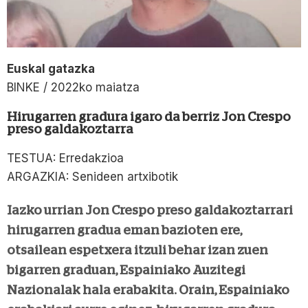
Euskal gatazka
BINKE / 2022ko maiatza
Hirugarren gradura igaro da berriz Jon Crespo
preso galdakoztarra
TESTUA: Erredakzioa
ARGAZKIA: Senideen artxibotik
Iazko urrian Jon Crespo preso galdakoztarrari
hirugarren gradua eman bazioten ere,
otsailean espetxera itzuli behar izan zuen
bigarren graduan, Espainiako Auzitegi
Nazionalak hala erabakita. Orain, Espainiako