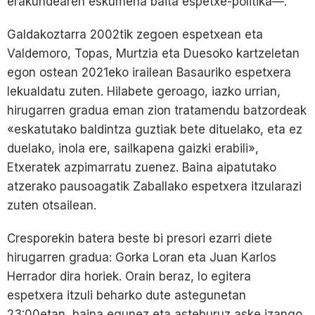
erakundearen eskumena baita espetxe-politika—.
Galdakoztarra 2002tik zegoen espetxean eta
Valdemoro, Topas, Murtzia eta Duesoko kartzeletan
egon ostean 2021eko irailean Basauriko espetxera
lekualdatu zuten. Hilabete geroago, iazko urrian,
hirugarren gradua eman zion tratamendu batzordeak
«eskatutako baldintza guztiak bete dituelako, eta ez
duelako, inola ere, sailkapena gaizki erabili»,
Etxeratek azpimarratu zuenez. Baina aipatutako
atzerako pausoagatik Zaballako espetxera itzularazi
zuten otsailean.
Cresporekin batera beste bi presori ezarri diete
hirugarren gradua: Gorka Loran eta Juan Karlos
Herrador dira horiek. Orain beraz, lo egitera
espetxera itzuli beharko dute astegunetan
23:00etan, baina egunez eta asteburuz aske izango