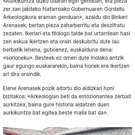
«Aurkikuntza iazko udaran egin genduan, eta pieza
zer zan jakiteko Nafarroako Gobernuaren Gordailu
Arkeologikora eraman genduan», azaldu dio Binkeri
Arenasek, bertan pieza zaharberritu eta deszifratu
zezaten. Ikerlari eta filologo talde bat urtarrilean hasi
zen eskua ikertzen eta orain deskubritu dute lau
berbatik lehena, gutxienez, euskalduna dena:
«sorioneku». Besteek ez omen dute inolako antzik
gaur egungo euskararekin, baina horiek ere ikertzen
ari dira oraindik.
Elene Arenasek pozik aitortu dio aldizkari honi
bizitakoa: «Arkeologian beti da emozionantea zerbait
aurkitzea, baina gure historia aldatzen duen
aurkikuntza bat egitea beste maila bat da».