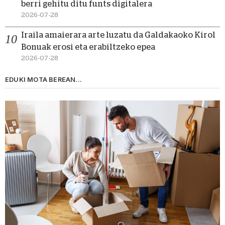
berri gehitu ditu funts digitalera
2026-07-28
Iraila amaierara arte luzatu da Galdakaoko Kirol
Bonuak erosi eta erabiltzeko epea
2026-07-28
EDUKI MOTA BEREAN...