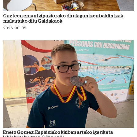
Gazteen emantzipaziorako dirulaguntzen baldintzak
malgutuko ditu Galdakaok
2026-08-05
Enetz Gomez, Espainiako kluben arteko igeriketa