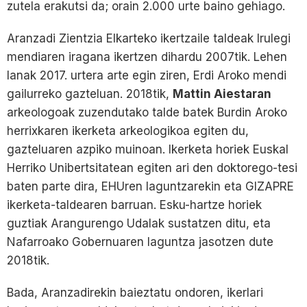
zutela erakutsi da; orain 2.000 urte baino gehiago.
Aranzadi Zientzia Elkarteko ikertzaile taldeak Irulegi
mendiaren iragana ikertzen dihardu 2007tik. Lehen
lanak 2017. urtera arte egin ziren, Erdi Aroko mendi
gailurreko gazteluan. 2018tik,
Mattin Aiestaran
arkeologoak zuzendutako talde batek Burdin Aroko
herrixkaren ikerketa arkeologikoa egiten du,
gazteluaren azpiko muinoan. Ikerketa horiek Euskal
Herriko Unibertsitatean egiten ari den doktorego-tesi
baten parte dira, EHUren laguntzarekin eta GIZAPRE
ikerketa-taldearen barruan. Esku-hartze horiek
guztiak Arangurengo Udalak sustatzen ditu, eta
Nafarroako Gobernuaren laguntza jasotzen dute
2018tik.
Bada, Aranzadirekin baieztatu ondoren, ikerlari