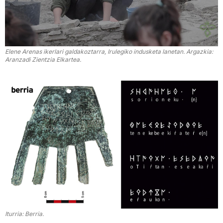
Elene Arenas ikerlari galdakoztarra, Irulegiko indusketa lanetan. Argazkia:
Aranzadi Zientzia Elkartea.
Iturria: Berria.