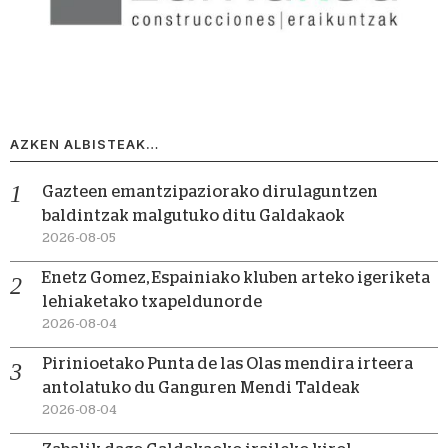
AZKEN ALBISTEAK…
Gazteen emantzipaziorako dirulaguntzen
baldintzak malgutuko ditu Galdakaok
2026-08-05
Enetz Gomez, Espainiako kluben arteko igeriketa
lehiaketako txapeldunorde
2026-08-04
Pirinioetako Punta de las Olas mendira irteera
antolatuko du Ganguren Mendi Taldeak
2026-08-04