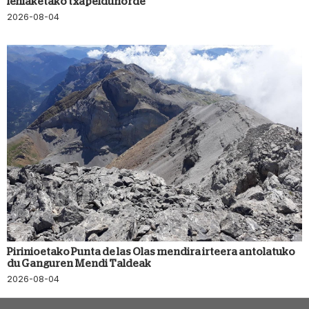
lehiaketako txapeldunorde
2026-08-04
Pirinioetako Punta de las Olas mendira irteera antolatuko
du Ganguren Mendi Taldeak
2026-08-04