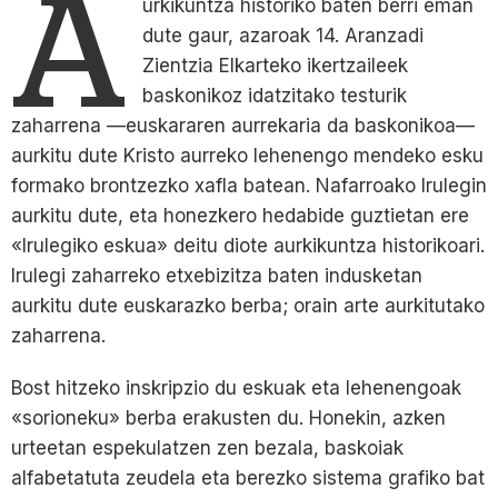
A
urkikuntza historiko baten berri eman
dute gaur, azaroak 14. Aranzadi
Zientzia Elkarteko ikertzaileek
baskonikoz idatzitako testurik
zaharrena —euskararen aurrekaria da baskonikoa—
aurkitu dute Kristo aurreko lehenengo mendeko esku
formako brontzezko xafla batean. Nafarroako Irulegin
aurkitu dute, eta honezkero hedabide guztietan ere
«Irulegiko eskua» deitu diote aurkikuntza historikoari.
Irulegi zaharreko etxebizitza baten indusketan
aurkitu dute euskarazko berba; orain arte aurkitutako
zaharrena.
Bost hitzeko inskripzio du eskuak eta lehenengoak
«sorioneku» berba erakusten du. Honekin, azken
urteetan espekulatzen zen bezala, baskoiak
alfabetatuta zeudela eta berezko sistema grafiko bat