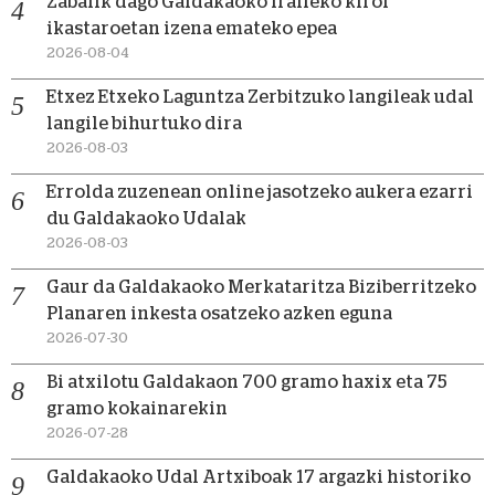
Zabalik dago Galdakaoko iraileko kirol
ikastaroetan izena emateko epea
2026-08-04
Etxez Etxeko Laguntza Zerbitzuko langileak udal
langile bihurtuko dira
2026-08-03
Errolda zuzenean online jasotzeko aukera ezarri
du Galdakaoko Udalak
2026-08-03
Gaur da Galdakaoko Merkataritza Biziberritzeko
Planaren inkesta osatzeko azken eguna
2026-07-30
Bi atxilotu Galdakaon 700 gramo haxix eta 75
gramo kokainarekin
2026-07-28
Galdakaoko Udal Artxiboak 17 argazki historiko