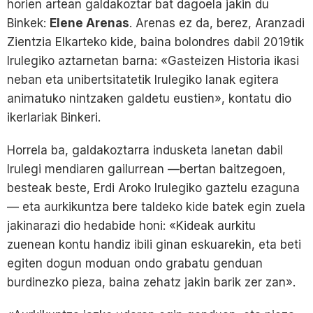
horien artean galdakoztar bat dagoela jakin du
Binkek:
Elene Arenas
. Arenas ez da, berez, Aranzadi
Zientzia Elkarteko kide, baina bolondres dabil 2019tik
Irulegiko aztarnetan barna: «Gasteizen Historia ikasi
neban eta unibertsitatetik Irulegiko lanak egitera
animatuko nintzaken galdetu eustien», kontatu dio
ikerlariak Binkeri.
Horrela ba, galdakoztarra indusketa lanetan dabil
Irulegi mendiaren gailurrean —bertan baitzegoen,
besteak beste, Erdi Aroko Irulegiko gaztelu ezaguna
— eta aurkikuntza bere taldeko kide batek egin zuela
jakinarazi dio hedabide honi: «Kideak aurkitu
zuenean kontu handiz ibili ginan eskuarekin, eta beti
egiten dogun moduan ondo grabatu genduan
burdinezko pieza, baina zehatz jakin barik zer zan».