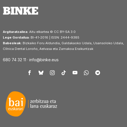
Argitaratzailea:
Aitu elkartea © CC BY-SA 3.0
Lege Gordailua:
BI-41-2016 | ISSN: 2444-9385
Babesleak:
Bizkaiko Foru Aldundia, Galdakaoko Udala, Usansoloko Udala,
Clínica Dental Loroño, Aelvasa eta Zamakoa Eraikuntzak
680 74 32 11 ·
info@binke.eus