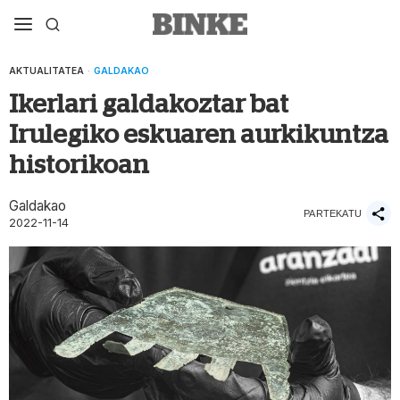
AKTUALITATEA
·
GALDAKAO
Ikerlari galdakoztar bat
Irulegiko eskuaren aurkikuntza
historikoan
Galdakao
PARTEKATU
2022-11-14