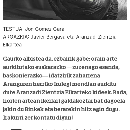
TESTUA: Jon Gomez Garai
ARGAZKIA: Javier Bergasa eta Aranzadi Zientzia
Elkartea
Gaurko albistea da, ezbairik gabe: orain arte
aurkitutako euskarazko —zuzenago esanda,
baskonierazko— idatzirik zaharrena
Aranguren herriko Irulegi mendian aurkitu
dute Aranzadi Zientzia Elkarteko kideek. Bada,
horien artean ikerlari galdakoztar bat dagoela
jakin du Binkek eta berarekin hitz egin dugu.
Irakurri zer kontatu digun!