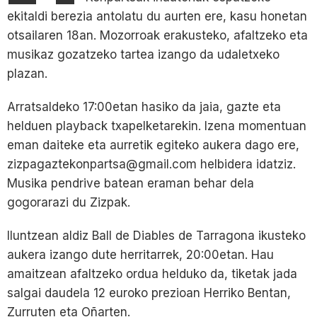
ekitaldi berezia antolatu du aurten ere, kasu honetan
otsailaren 18an. Mozorroak erakusteko, afaltzeko eta
musikaz gozatzeko tartea izango da udaletxeko
plazan.
Arratsaldeko 17:00etan hasiko da jaia, gazte eta
helduen playback txapelketarekin. Izena momentuan
eman daiteke eta aurretik egiteko aukera dago ere,
zizpagaztekonpartsa@gmail.com helbidera idatziz.
Musika pendrive batean eraman behar dela
gogorarazi du Zizpak.
Iluntzean aldiz Ball de Diables de Tarragona ikusteko
aukera izango dute herritarrek, 20:00etan. Hau
amaitzean afaltzeko ordua helduko da, tiketak jada
salgai daudela 12 euroko prezioan Herriko Bentan,
Zurruten eta Oñarten.