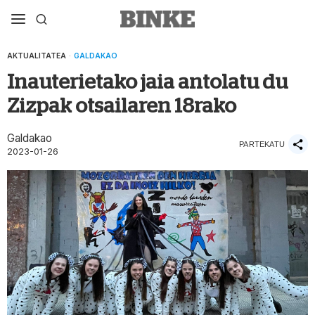
AKTUALITATEA
·
GALDAKAO
Inauterietako jaia antolatu du
Zizpak otsailaren 18rako
Galdakao
PARTEKATU
2023-01-26