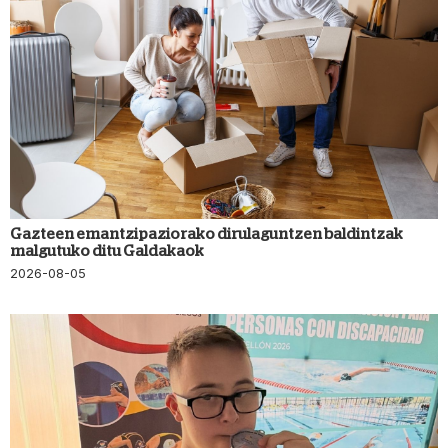
Gazteen emantzipaziorako dirulaguntzen baldintzak
malgutuko ditu Galdakaok
2026-08-05