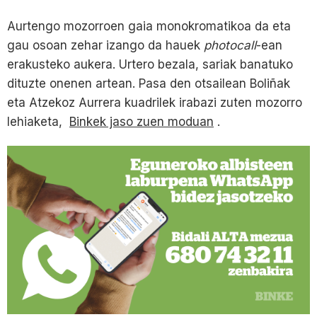
Aurtengo mozorroen gaia monokromatikoa da eta
gau osoan zehar izango da hauek
photocall
-ean
erakusteko aukera. Urtero bezala, sariak banatuko
dituzte onenen artean. Pasa den otsailean Boliñak
eta Atzekoz Aurrera kuadrilek irabazi zuten mozorro
lehiaketa,
Binkek jaso zuen moduan
.