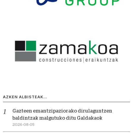
AZKEN ALBISTEAK…
Gazteen emantzipaziorako dirulaguntzen
baldintzak malgutuko ditu Galdakaok
2026-08-05