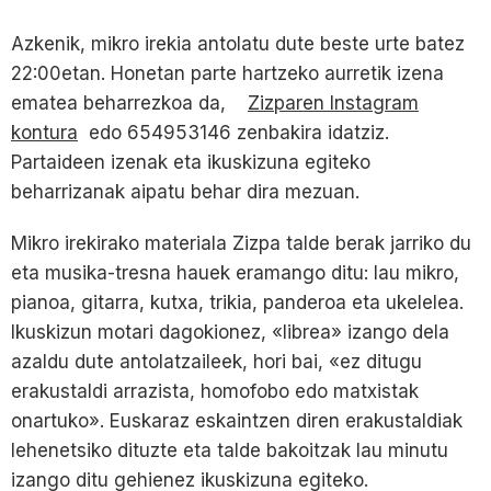
Azkenik, mikro irekia antolatu dute beste urte batez
22:00etan. Honetan parte hartzeko aurretik izena
ematea beharrezkoa da,
Zizparen Instagram
kontura
edo 654953146 zenbakira idatziz.
Partaideen izenak eta ikuskizuna egiteko
beharrizanak aipatu behar dira mezuan.
Mikro irekirako materiala Zizpa talde berak jarriko du
eta musika-tresna hauek eramango ditu: lau mikro,
pianoa, gitarra, kutxa, trikia, panderoa eta ukelelea.
Ikuskizun motari dagokionez, «librea» izango dela
azaldu dute antolatzaileek, hori bai, «ez ditugu
erakustaldi arrazista, homofobo edo matxistak
onartuko». Euskaraz eskaintzen diren erakustaldiak
lehenetsiko dituzte eta talde bakoitzak lau minutu
izango ditu gehienez ikuskizuna egiteko.