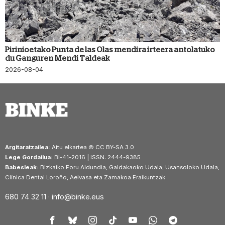
Pirinioetako Punta de las Olas mendira irteera antolatuko
du Ganguren Mendi Taldeak
2026-08-04
Argitaratzailea:
Aitu elkartea © CC BY-SA 3.0
Lege Gordailua:
BI-41-2016 | ISSN: 2444-9385
Babesleak:
Bizkaiko Foru Aldundia, Galdakaoko Udala, Usansoloko Udala,
Clínica Dental Loroño, Aelvasa eta Zamakoa Eraikuntzak
680 74 32 11 ·
info@binke.eus