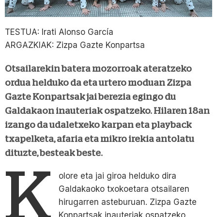
TESTUA: Irati Alonso García
ARGAZKIAK: Zizpa Gazte Konpartsa
Otsailarekin batera mozorroak ateratzeko
ordua helduko da eta urtero moduan Zizpa
Gazte Konpartsak jai berezia egingo du
Galdakaon inauteriak ospatzeko. Hilaren 18an
izango da udaletxeko karpan eta playback
txapelketa, afaria eta mikro irekia antolatu
dituzte, besteak beste.
K
olore eta jai giroa helduko dira
Galdakaoko txokoetara otsailaren
hirugarren asteburuan. Zizpa Gazte
Konpartsak inauteriak ospatzeko