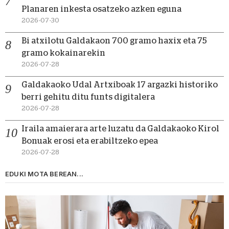
Planaren inkesta osatzeko azken eguna
2026-07-30
Bi atxilotu Galdakaon 700 gramo haxix eta 75
gramo kokainarekin
2026-07-28
Galdakaoko Udal Artxiboak 17 argazki historiko
berri gehitu ditu funts digitalera
2026-07-28
Iraila amaierara arte luzatu da Galdakaoko Kirol
Bonuak erosi eta erabiltzeko epea
2026-07-28
EDUKI MOTA BEREAN...