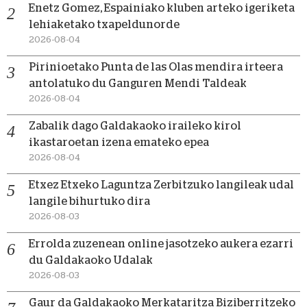
Enetz Gomez, Espainiako kluben arteko igeriketa
lehiaketako txapeldunorde
2026-08-04
Pirinioetako Punta de las Olas mendira irteera
antolatuko du Ganguren Mendi Taldeak
2026-08-04
Zabalik dago Galdakaoko iraileko kirol
ikastaroetan izena emateko epea
2026-08-04
Etxez Etxeko Laguntza Zerbitzuko langileak udal
langile bihurtuko dira
2026-08-03
Errolda zuzenean online jasotzeko aukera ezarri
du Galdakaoko Udalak
2026-08-03
Gaur da Galdakaoko Merkataritza Biziberritzeko