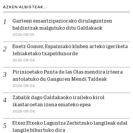
AZKEN ALBISTEAK…
Gazteen emantzipaziorako dirulaguntzen
baldintzak malgutuko ditu Galdakaok
2026-08-05
Enetz Gomez, Espainiako kluben arteko igeriketa
lehiaketako txapeldunorde
2026-08-04
Pirinioetako Punta de las Olas mendira irteera
antolatuko du Ganguren Mendi Taldeak
2026-08-04
Zabalik dago Galdakaoko iraileko kirol
ikastaroetan izena emateko epea
2026-08-04
Etxez Etxeko Laguntza Zerbitzuko langileak udal
langile bihurtuko dira