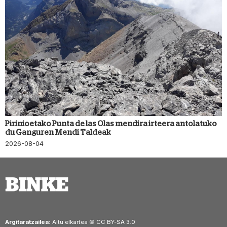
Pirinioetako Punta de las Olas mendira irteera antolatuko
du Ganguren Mendi Taldeak
2026-08-04
Argitaratzailea:
Aitu elkartea © CC BY-SA 3.0