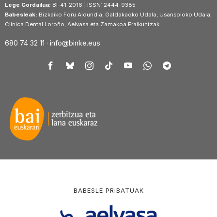
Lege Gordailua:
BI-41-2016 | ISSN: 2444-9385
Babesleak:
Bizkaiko Foru Aldundia, Galdakaoko Udala, Usansoloko Udala,
Clínica Dental Loroño, Aelvasa eta Zamakoa Eraikuntzak
680 74 32 11 ·
info@binke.eus
BABESLE PRIBATUAK