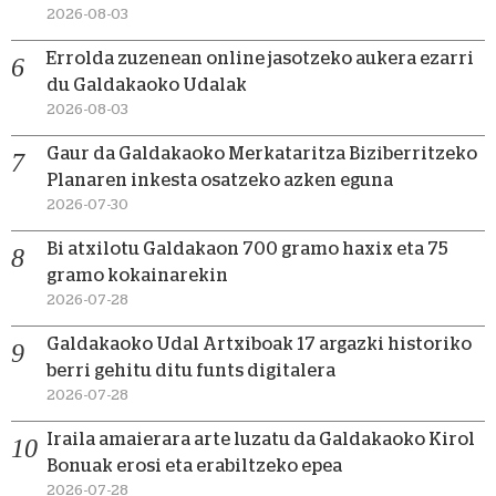
2026-08-03
Errolda zuzenean online jasotzeko aukera ezarri
du Galdakaoko Udalak
2026-08-03
Gaur da Galdakaoko Merkataritza Biziberritzeko
Planaren inkesta osatzeko azken eguna
2026-07-30
Bi atxilotu Galdakaon 700 gramo haxix eta 75
gramo kokainarekin
2026-07-28
Galdakaoko Udal Artxiboak 17 argazki historiko
berri gehitu ditu funts digitalera
2026-07-28
Iraila amaierara arte luzatu da Galdakaoko Kirol
Bonuak erosi eta erabiltzeko epea
2026-07-28