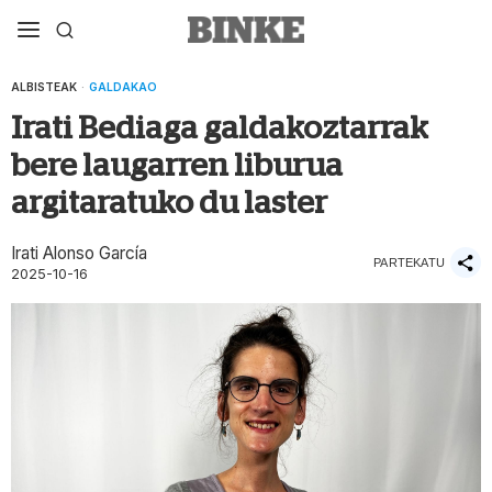
ALBISTEAK
·
GALDAKAO
Irati Bediaga galdakoztarrak
bere laugarren liburua
argitaratuko du laster
Irati Alonso García
PARTEKATU
2025-10-16