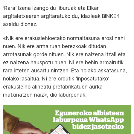
‘Rara’ izena izango du liburuak eta Elkar
argitaletxearen argitaratuko du, idazleak BINKEri
azaldu dionez.
«Nik ere erakuslehioetako normaltasuna erosi nahi
nuen. Nik ere armairuan berezkoak ditudan
arrotasunak gorde nituen. Nik ere naizena itzali eta
ez naizena hauspotu nuen. Ni ere behin armairutik
rara irteten ausartu nintzen. Eta nolako askatasuna,
nolako lasaitua. Ni ere ordutik ‘inposatutako’
erakusleiho alineatu prefabrikatuen aurka
matxinatzen naiz», dio laburpenak.