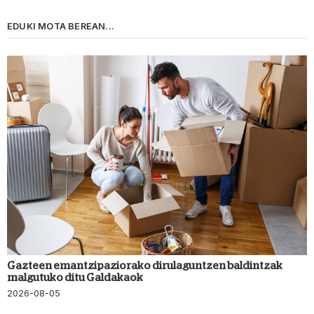
EDUKI MOTA BEREAN...
Gazteen emantzipaziorako dirulaguntzen baldintzak
malgutuko ditu Galdakaok
2026-08-05