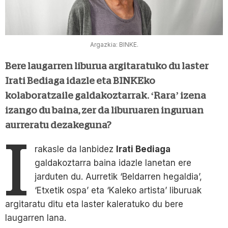
Argazkia: BINKE.
Bere laugarren liburua argitaratuko du laster
Irati Bediaga idazle eta BINKEko
kolaboratzaile galdakoztarrak. ‘Rara’ izena
izango du baina, zer da liburuaren inguruan
aurreratu dezakeguna?
I
rakasle da lanbidez
Irati Bediaga
galdakoztarra baina idazle lanetan ere
jarduten du. Aurretik ‘Beldarren hegaldia’,
‘Etxetik ospa’ eta ‘Kaleko artista’ liburuak
argitaratu ditu eta laster kaleratuko du bere
laugarren lana.