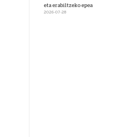
eta erabiltzeko epea
2026-07-28