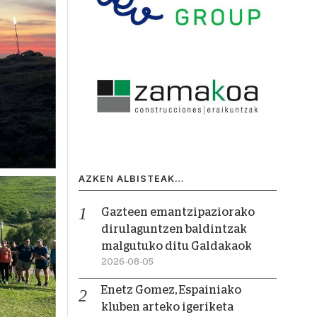
AZKEN ALBISTEAK…
Gazteen emantzipaziorako
dirulaguntzen baldintzak
malgutuko ditu Galdakaok
2026-08-05
Enetz Gomez, Espainiako
kluben arteko igeriketa