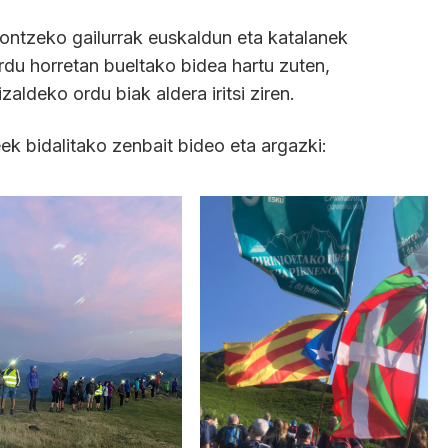
nontzeko gailurrak euskaldun eta katalanek
Ordu horretan bueltako bidea hartu zuten,
ldeko ordu biak aldera iritsi ziren.
eek bidalitako zenbait bideo eta argazki: