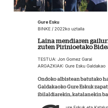
Gure Esku
BINKE / 2022ko uztaila
Laina mendiaren gailurr
zuten Pirinioetako Bid
TESTUA: Jon Gomez Garai
ARGAZKIAK: Gure Esku Galdakao
Ondoko albistean batutako ha
Galdakaoko Gure Eskuk zapat
ibilaldiarekin, katalanekin b
ure Eskuk eta Katalu