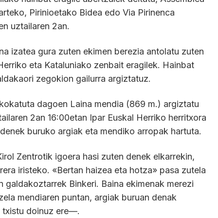
arteko, Pirinioetako Bidea edo Via Pirinenca
en uztailaren 2an.
na izatea gura zuten ekimen berezia antolatu zuten
Herriko eta Kataluniako zenbait eragilek. Hainbat
ldakaori zegokion gailurra argiztatuz.
kokatuta dagoen Laina mendia (869 m.) argiztatu
ailaren 2an 16:00etan Ipar Euskal Herriko herritxora
, denek buruko argiak eta mendiko arropak hartuta.
rol Zentrotik igoera hasi zuten denek elkarrekin,
rera iristeko. «Bertan haizea eta hotza» pasa zutela
n galdakoztarrek Binkeri. Baina ekimenak merezi
n zela mendiaren puntan, argiak buruan denak
 txistu doinuz ere—.