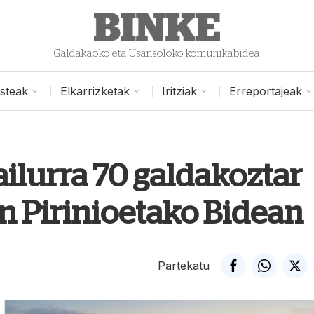
Galdakaoko eta Usansoloko komunikabidea
isteak
Elkarrizketak
Iritziak
Erreportajeak
ilurra 70 galdakoztar
en Pirinioetako Bidean
Partekatu