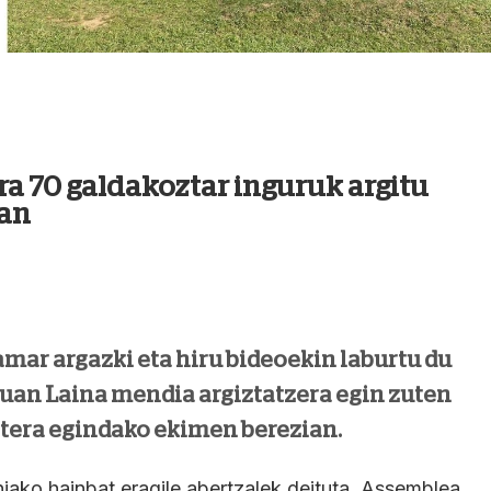
a 70 galdakoztar inguruk argitu
ean
mar argazki eta hiru bideoekin laburtu du
uan Laina mendia argiztatzera egin zuten
atera egindako ekimen berezian.
niako hainbat eragile abertzalek deituta, Assemblea