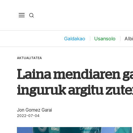
Galdakao
Usansolo
Alb
AKTUALITATEA
Laina mendiaren ga
inguruk argitu zut
Jon Gomez Garai
2022-07-04