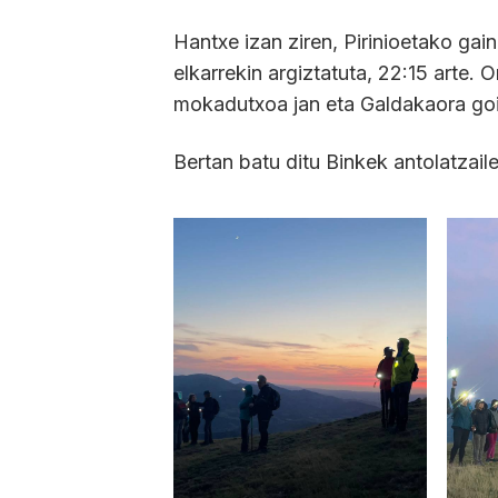
Hantxe izan ziren, Pirinioetako gai
elkarrekin argiztatuta, 22:15 arte. 
mokadutxoa jan eta Galdakaora goiza
Bertan batu ditu Binkek antolatzail