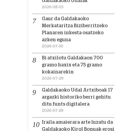
Galdakaoko Udalak
2026-08-03
Gaur da Galdakaoko
Merkataritza Biziberritzeko
Planaren inkesta osatzeko
azken eguna
2026-07-30
Bi atxilotu Galdakaon 700
gramo haxix eta 75 gramo
kokainarekin
2026-07-28
Galdakaoko Udal Artxiboak 17
argazki historiko berri gehitu
ditu funts digitalera
2026-07-28
Iraila amaierara arte luzatu da
Galdakaoko Kirol Bonuak erosi