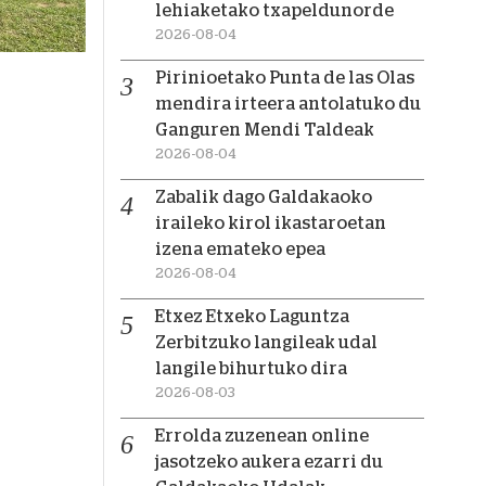
lehiaketako txapeldunorde
2026-08-04
Pirinioetako Punta de las Olas
mendira irteera antolatuko du
Ganguren Mendi Taldeak
2026-08-04
Zabalik dago Galdakaoko
iraileko kirol ikastaroetan
izena emateko epea
2026-08-04
Etxez Etxeko Laguntza
Zerbitzuko langileak udal
langile bihurtuko dira
2026-08-03
Errolda zuzenean online
jasotzeko aukera ezarri du