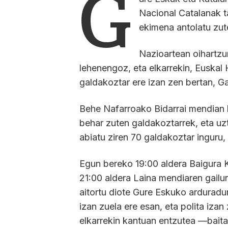
G
Nacional Catalanak t
ekimena antolatu zut
Nazioartean oihartzu
lehenengoz, eta elkarrekin, Euskal 
galdakoztar ere izan zen bertan, Ga
Behe Nafarroako Bidarrai mendian 
behar zuten galdakoztarrek, eta uzt
abiatu ziren 70 galdakoztar inguru
Egun bereko 19:00 aldera Baigura Ki
21:00 aldera Laina mendiaren gailur
aitortu diote Gure Eskuko arduradu
izan zuela ere esan, eta polita iza
elkarrekin kantuan entzutea —baita