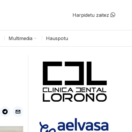
Harpidetu zaitez
Multimedia
Hauspotu