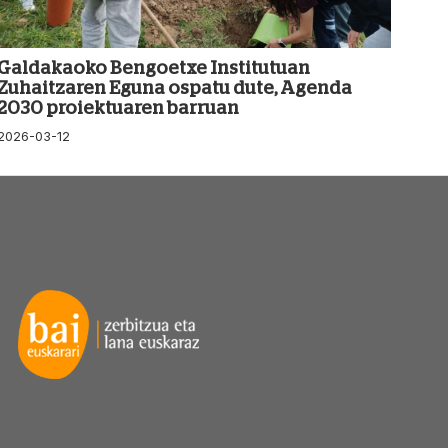
Galdakaoko Bengoetxe Institutuan
Zuhaitzaren Eguna ospatu dute, Agenda
2030 proiektuaren barruan
2026-03-12