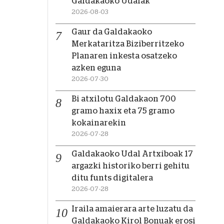
Galdakaoko Udalak
2026-08-03
Gaur da Galdakaoko
Merkataritza Biziberritzeko
Planaren inkesta osatzeko
azken eguna
2026-07-30
Bi atxilotu Galdakaon 700
gramo haxix eta 75 gramo
kokainarekin
2026-07-28
Galdakaoko Udal Artxiboak 17
argazki historiko berri gehitu
ditu funts digitalera
2026-07-28
Iraila amaierara arte luzatu da
Galdakaoko Kirol Bonuak erosi