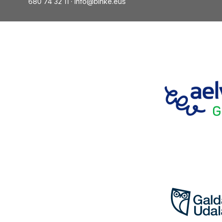
680 74 32 11 ·
info@binke.eus