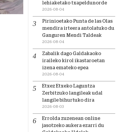
lehiaketako txapeldunorde
2026-08-04
Pirinioetako Punta de las Olas
mendira irteera antolatuko du
Ganguren Mendi Taldeak
2026-08-04
Zabalik dago Galdakaoko
iraileko kirol ikastaroetan
izena emateko epea
2026-08-04
Etxez Etxeko Laguntza
Zerbitzuko langileak udal
langile bihurtuko dira
2026-08-03
Errolda zuzenean online
jasotzeko aukera ezarri du