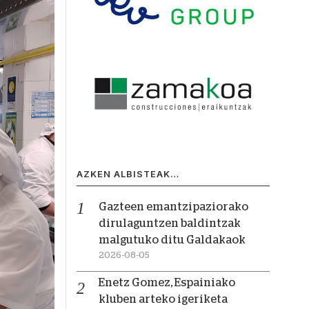
AZKEN ALBISTEAK…
Gazteen emantzipaziorako
dirulaguntzen baldintzak
malgutuko ditu Galdakaok
2026-08-05
Enetz Gomez, Espainiako
kluben arteko igeriketa