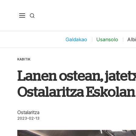
Galdakao
Usansolo
Alb
KABITIK
Lanen ostean, jatet
Ostalaritza Eskolan
Ostalaritza
2023-02-13