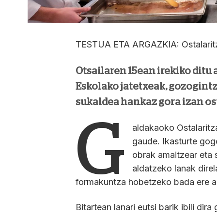
TESTUA ETA ARGAZKIA: Ostalarit
Otsailaren 15ean irekiko ditu
Eskolako jatetxeak, gozogint
sukaldea hankaz gora izan os
G
aldakaoko Ostalaritza
gaude. Ikasturte gog
obrak amaitzear eta
aldatzeko lanak direl
formakuntza hobetzeko bada ere ald
Bitartean lanari eutsi barik ibili di