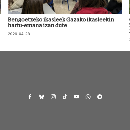
Bengoetxeko ikasleek Gazako ikasleekin
hartu-emana izan dute
2026-04-28