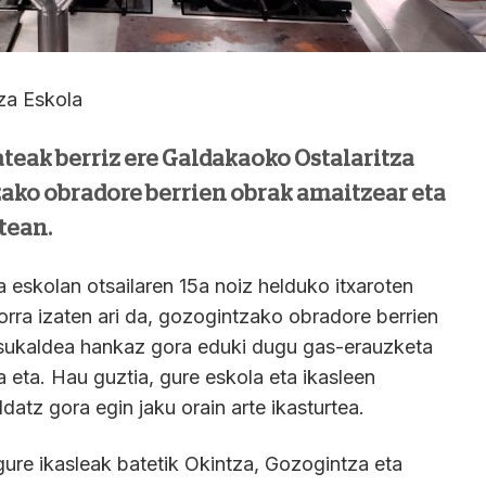
za Eskola
 ateak berriz ere Galdakaoko Ostalaritza
zako obradore berrien obrak amaitzear eta
tean.
 eskolan otsailaren 15a noiz helduko itxaroten
orra izaten ari da, gozogintzako obradore berrien
 sukaldea hankaz gora eduki dugu gas-erauzketa
a eta. Hau guztia, gure eskola eta ikasleen
atz gora egin jaku orain arte ikasturtea.
ra gure ikasleak batetik Okintza, Gozogintza eta