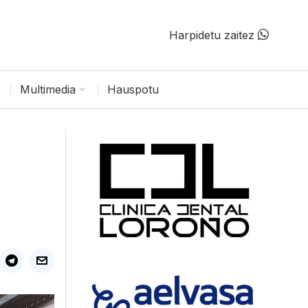
Harpidetu zaitez
Multimedia
Hauspotu