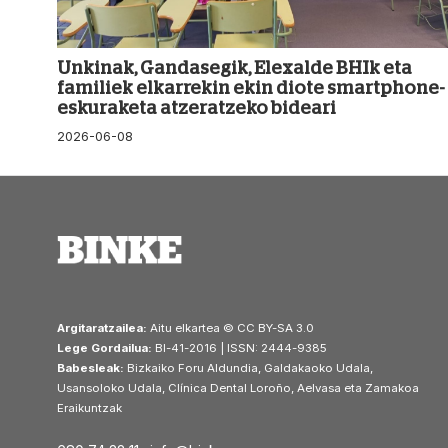
Unkinak, Gandasegik, Elexalde BHIk eta
familiek elkarrekin ekin diote smartphone-
eskuraketa atzeratzeko bideari
2026-06-08
Argitaratzailea:
Aitu elkartea © CC BY-SA 3.0
Lege Gordailua:
BI-41-2016 | ISSN: 2444-9385
Babesleak:
Bizkaiko Foru Aldundia, Galdakaoko Udala,
Usansoloko Udala, Clínica Dental Loroño, Aelvasa eta Zamakoa
Eraikuntzak