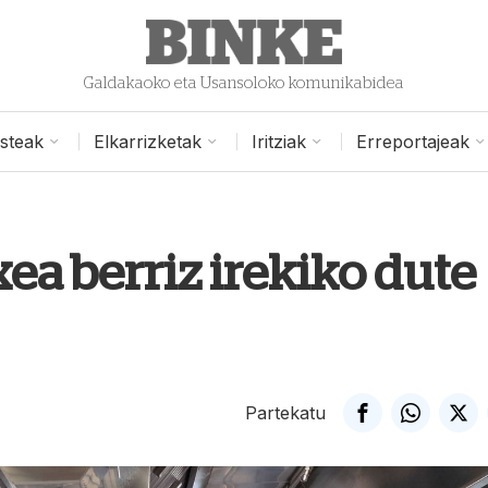
Galdakaoko eta Usansoloko komunikabidea
isteak
Elkarrizketak
Iritziak
Erreportajeak
xea berriz irekiko dute
Partekatu