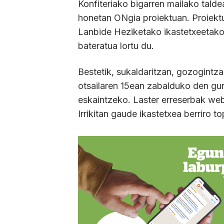
Konfiteriako bigarren mailako talde
honetan ONgia proiektuan. Proiektu 
Lanbide Heziketako ikastetxeetako 
bateratua lortu du.
Bestetik, sukaldaritzan, gozogintza
otsailaren 15ean zabalduko den gu
eskaintzeko. Laster erreserbak web 
Irrikitan gaude ikastetxea berriro t