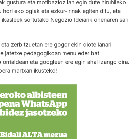
ak gustura eta motibazioz lan egin dute hiruhileko
hori eko ogiak eta ezkur-irinak egiten ditu, eta
ikasleek sortutako Negozio Ideiarik onenaren sari
 eta zerbitzuetan ere gogor ekin diote lanari
re jatetxe pedagogikoan menu eder bat
orrialdean eta googleen ere egin ahal izango dira.
opera martxan ikusteko!