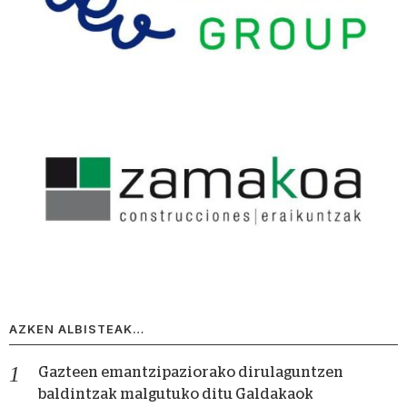
AZKEN ALBISTEAK…
Gazteen emantzipaziorako dirulaguntzen
baldintzak malgutuko ditu Galdakaok