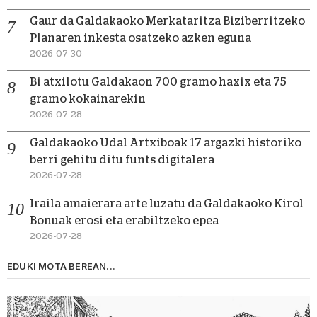
Gaur da Galdakaoko Merkataritza Biziberritzeko
Planaren inkesta osatzeko azken eguna
2026-07-30
Bi atxilotu Galdakaon 700 gramo haxix eta 75
gramo kokainarekin
2026-07-28
Galdakaoko Udal Artxiboak 17 argazki historiko
berri gehitu ditu funts digitalera
2026-07-28
Iraila amaierara arte luzatu da Galdakaoko Kirol
Bonuak erosi eta erabiltzeko epea
2026-07-28
EDUKI MOTA BEREAN...