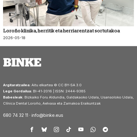
Loroño klinika, herritik eta herriarentzat sortutakoa
2026-05-18
Argitaratzailea:
Aitu elkartea © CC BY-SA 3.0
Lege Gordailua:
BI-41-2016 | ISSN: 2444-9385
Babesleak:
Bizkaiko Foru Aldundia, Galdakaoko Udala, Usansoloko Udala,
Clínica Dental Loroño, Aelvasa eta Zamakoa Eraikuntzak
680 74 32 11 ·
info@binke.eus