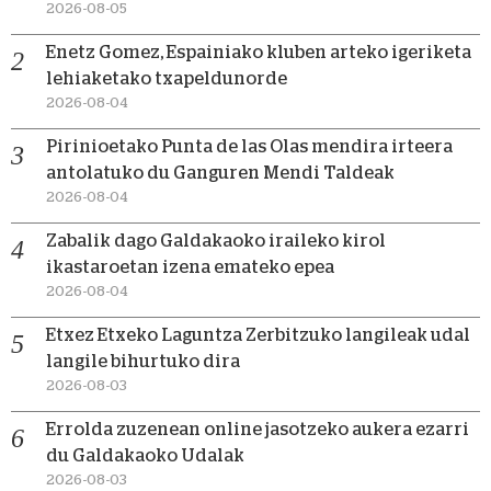
2026-08-05
Enetz Gomez, Espainiako kluben arteko igeriketa
lehiaketako txapeldunorde
2026-08-04
Pirinioetako Punta de las Olas mendira irteera
antolatuko du Ganguren Mendi Taldeak
2026-08-04
Zabalik dago Galdakaoko iraileko kirol
ikastaroetan izena emateko epea
2026-08-04
Etxez Etxeko Laguntza Zerbitzuko langileak udal
langile bihurtuko dira
2026-08-03
Errolda zuzenean online jasotzeko aukera ezarri
du Galdakaoko Udalak
2026-08-03