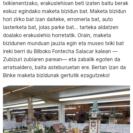
txikienentzako, erakuslehioan beti izaten baitu berak
eskuz egindako maketa bizidun bat. Maketa bizidun
hori zirko bat izan daiteke, erromeria bat, auto
lasterketa bat, jolas parke bat… tarteka aldatzen
doalako erakuslehio horretatik. Orain, maketa
bizidunen munduan jauzia egin eta museo txiki bat
ireki berri du Bilboko Fontecha Salacar kalean —
Zubizuri zubiaren parean— eta zabalik egoten da
arratsaldero, baita asteburuetan ere. Bertan izan da
Binke maketa bizidunak gertutik ezagutzeko!