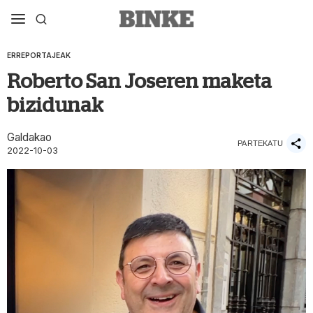
ERREPORTAJEAK
Roberto San Joseren maketa
bizidunak
Galdakao
PARTEKATU
2022-10-03