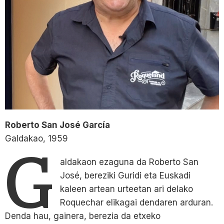
Roberto San José García
Galdakao, 1959
G
aldakaon ezaguna da Roberto San
José, bereziki Guridi eta Euskadi
kaleen artean urteetan ari delako
Roquechar elikagai dendaren arduran.
Denda hau, gainera, berezia da etxeko