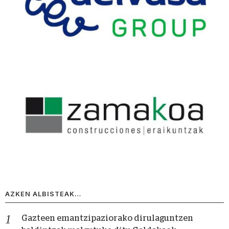
AZKEN ALBISTEAK…
Gazteen emantzipaziorako dirulaguntzen