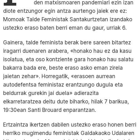
den matxismoaren pandemiari ezin izan
diote entzungor egin antza aurtengo jaiek ere ez:
Momoak Talde Feministak Santakurtzetan izandako
ustezko eraso baten berri eman du gaur, urriak 6.
Gainera, talde feminista berak bere sareen bitartez
iragarri duenaren arabera, «honako hau ez da kasu
isolatua, eta oso kontziente gara honako hau salatu
bakarra bada ere, beste eraso asko eman zirela
jaietan zehar». Horregatik, «erasoen aurrean
autodefentsa feministaz erantzungo dugula eta
beldurrak gurekin jai duela» adierazita
elkarretaratzea deitu dute biharko, hilak 7 barikua,
19:30ean Santi Brouard enparantzan.
Ertzaintza ikertzen dabilen ustezko eraso honen berri
herriko mugimendu feministak Galdakaoko Udalaren