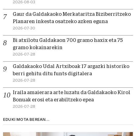
2026-08-03
Gaur da Galdakaoko Merkataritza Biziberritzeko
Planaren inkesta osatzeko azken eguna
2026-07-30
Bi atxilotu Galdakaon 700 gramo haxix eta 75
gramo kokainarekin
2026-07-28
Galdakaoko Udal Artxiboak 17 argazki historiko
berri gehitu ditu funts digitalera
2026-07-28
Iraila amaierara arte luzatu da Galdakaoko Kirol
Bonuak erosi eta erabiltzeko epea
2026-07-28
EDUKI MOTA BEREAN...