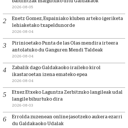
baldintzak malgutuko ditu Galdakaok
2026-08-05
Enetz Gomez, Espainiako kluben arteko igeriketa
lehiaketako txapeldunorde
2026-08-04
Pirinioetako Punta de las Olas mendira irteera
antolatuko du Ganguren Mendi Taldeak
2026-08-04
Zabalik dago Galdakaoko iraileko kirol
ikastaroetan izena emateko epea
2026-08-04
Etxez Etxeko Laguntza Zerbitzuko langileak udal
langile bihurtuko dira
2026-08-03
Errolda zuzenean online jasotzeko aukera ezarri
du Galdakaoko Udalak