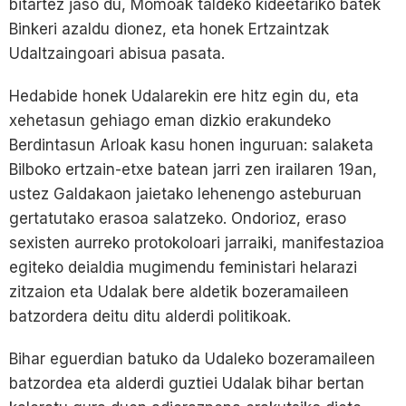
bitartez jaso du, Momoak taldeko kideetariko batek
Binkeri azaldu dionez, eta honek Ertzaintzak
Udaltzaingoari abisua pasata.
Hedabide honek Udalarekin ere hitz egin du, eta
xehetasun gehiago eman dizkio erakundeko
Berdintasun Arloak kasu honen inguruan: salaketa
Bilboko ertzain-etxe batean jarri zen irailaren 19an,
ustez Galdakaon jaietako lehenengo asteburuan
gertatutako erasoa salatzeko. Ondorioz, eraso
sexisten aurreko protokoloari jarraiki, manifestazioa
egiteko deialdia mugimendu feministari helarazi
zitzaion eta Udalak bere aldetik bozeramaileen
batzordera deitu ditu alderdi politikoak.
Bihar eguerdian batuko da Udaleko bozeramaileen
batzordea eta alderdi guztiei Udalak bihar bertan