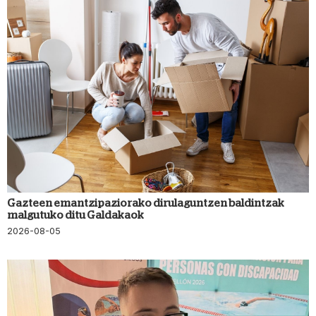
Gazteen emantzipaziorako dirulaguntzen baldintzak
malgutuko ditu Galdakaok
2026-08-05