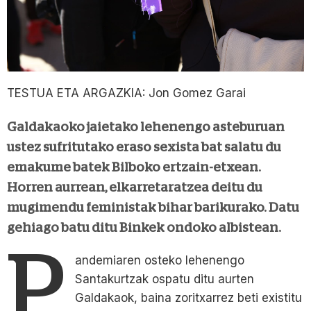
TESTUA ETA ARGAZKIA: Jon Gomez Garai
Galdakaoko jaietako lehenengo asteburuan
ustez sufritutako eraso sexista bat salatu du
emakume batek Bilboko ertzain-etxean.
Horren aurrean, elkarretaratzea deitu du
mugimendu feministak bihar barikurako. Datu
gehiago batu ditu Binkek ondoko albistean.
P
andemiaren osteko lehenengo
Santakurtzak ospatu ditu aurten
Galdakaok, baina zoritxarrez beti existitu