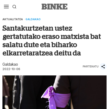
AKTUALITATEA
·
GALDAKAO
Santakurtzetan ustez
gertatutako eraso matxista bat
salatu dute eta biharko
elkarretaratzea deitu da
Galdakao
PARTEKATU
2022-10-06