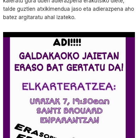
kaleratu gura duen adierazpena erakutsiko diete,
talde guztien atxikimendua jaso eta adierazpena aho
batez argitaratu ahal izateko.