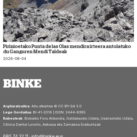
Pirinioetako Punta de las Olas mendira irteera antolatuko
du Ganguren Mendi Taldeak
2026-08-04
Argitaratzailea:
Aitu elkartea © CC BY-SA 3.0
Lege Gordailua:
BI-41-2016 | ISSN: 2444-9385
Babesleak:
Bizkaiko Foru Aldundia, Galdakaoko Udala, Usansoloko Udala,
Clínica Dental Loroño, Aelvasa eta Zamakoa Eraikuntzak
680 74 32 11 ·
info@binke.eus