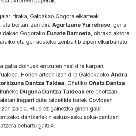
n eta aktoreen paperak.
aiari tiraka, Galdakao Gogora elkarteak
 eta bertan izan dira
Agurtzane Yurrebaso
, gerra
 Galdakao Gogorako
Eunate Barroeta
, obrako aktore
garaiko eta gerraosteko zenbait bizipen elkarbanatu
eta gaita doinuak entzuten hasi dira karpan.
rualdea. Horien artean izan dira Galdakaoko
Andra
torkizuna Dantza Taldea
, Oñatiko
Oñatz Dantza
 Iruñeko
Duguna Dantza Taldeak
ere oholtzan
aletan iragarri dute taldekide batek Covidean
zan zaiela: «Ilusioz gainezka ginen gaur
ntzeko dantzariekin eskuz-esku soka-dantzan
atzera behartu gaitu».