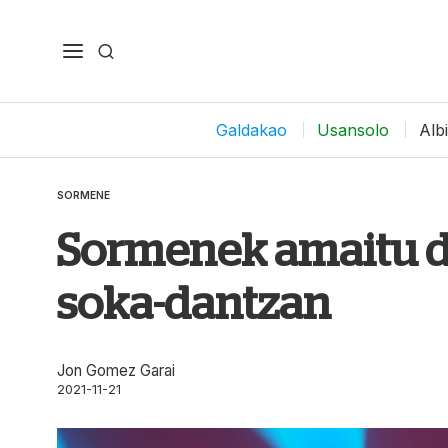
Galdakao
Usansolo
Alb
SORMENE
Sormenek amaitu du
soka-dantzan
Jon Gomez Garai
2021-11-21