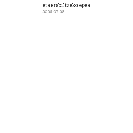
eta erabiltzeko epea
2026-07-28