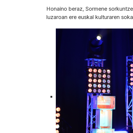
Honaino beraz, Sormene sorkuntzen
luzaroan ere euskal kulturaren sokar