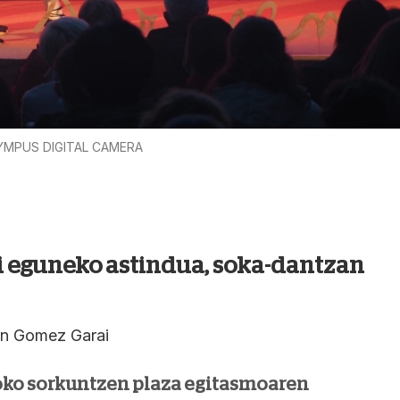
YMPUS DIGITAL CAMERA
 eguneko astindua, soka-dantzan
on Gomez Garai
ko sorkuntzen plaza egitasmoaren