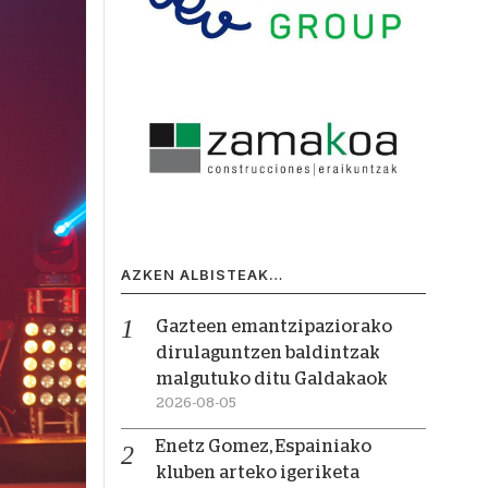
AZKEN ALBISTEAK…
Gazteen emantzipaziorako
dirulaguntzen baldintzak
malgutuko ditu Galdakaok
2026-08-05
Enetz Gomez, Espainiako
kluben arteko igeriketa