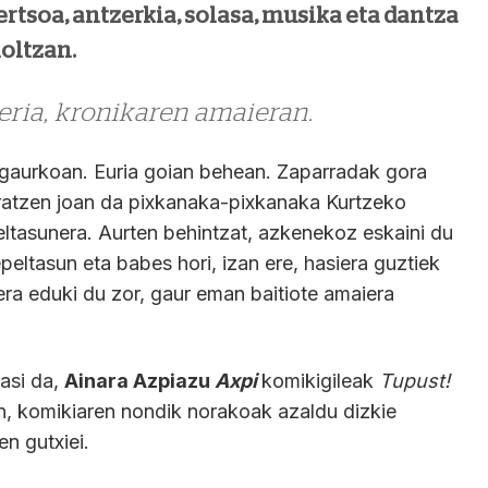
ertsoa, antzerkia, solasa, musika eta dantza
oltzan.
eria, kronikaren amaieran.
 gaurkoan. Euria goian behean. Zaparradak gora
ratzen joan da pixkanaka-pixkanaka Kurtzeko
ltasunera. Aurten behintzat, azkenekoz eskaini du
eltasun eta babes hori, izan ere, hasiera guztiek
a eduki du zor, gaur eman baitiote amaiera
asi da,
Ainara Azpiazu
Axpi
komikigileak
Tupust!
n, komikiaren nondik norakoak azaldu dizkie
en gutxiei.