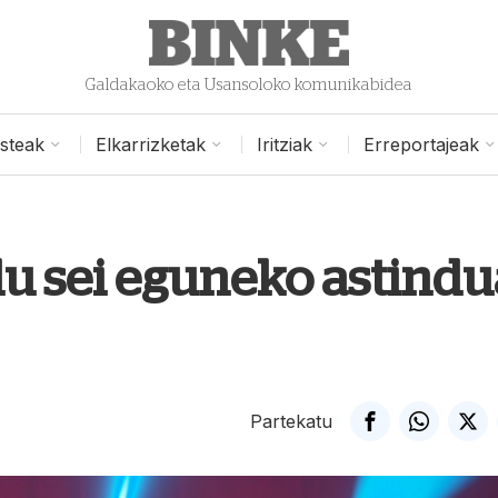
Galdakaoko eta Usansoloko komunikabidea
isteak
Elkarrizketak
Iritziak
Erreportajeak
 sei eguneko astindu
Partekatu