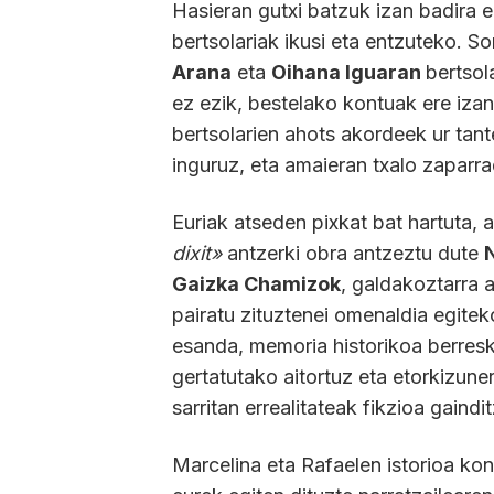
Hasieran gutxi batzuk izan badira 
bertsolariak ikusi eta entzuteko. S
Arana
eta
Oihana Iguaran
bertsol
ez ezik, bestelako kontuak ere izan
bertsolarien ahots akordeek ur tan
inguruz, eta amaieran txalo zaparr
Euriak atseden pixkat bat hartuta,
dixit»
antzerki obra antzeztu dute
Gaizka Chamizok
, galdakoztarra 
pairatu zituztenei omenaldia egit
esanda, memoria historikoa berresk
gertatutako aitortuz eta etorkizune
sarritan errealitateak fikzioa gaindi
Marcelina eta Rafaelen istorioa ko