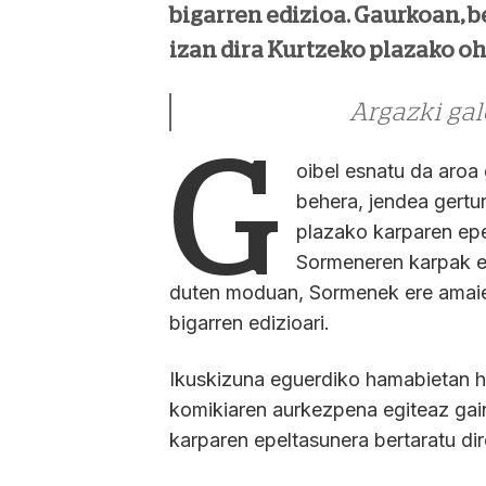
bigarren edizioa. Gaurkoan, b
izan dira Kurtzeko plazako oh
Argazki gal
G
oibel esnatu da aroa
behera, jendea gertu
plazako karparen epe
Sormeneren karpak ep
duten moduan, Sormenek ere amaier
bigarren edizioari.
Ikuskizuna eguerdiko hamabietan h
komikiaren aurkezpena egiteaz gai
karparen epeltasunera bertaratu dir