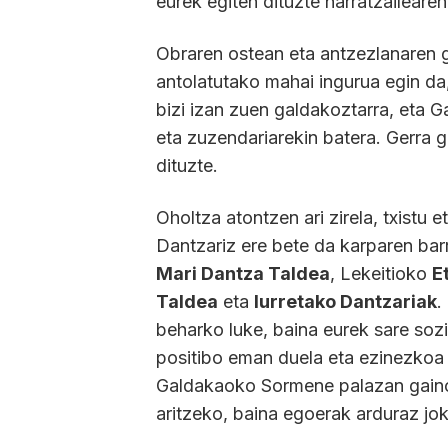
eurek egiten dituzte narratzaileare
Obraren ostean eta antzezlanaren g
antolatutako mahai ingurua egin da,
bizi izan zuen galdakoztarra, eta
eta zuzendariarekin batera. Gerra 
dituzte.
Oholtza atontzen ari zirela, txistu 
Dantzariz ere bete da karparen bar
Mari Dantza Taldea
, Lekeitioko
E
Taldea
eta
Iurretako Dantzariak
.
beharko luke, baina eurek sare sozi
positibo eman duela eta ezinezkoa i
Galdakaoko Sormene palazan gaino
aritzeko, baina egoerak arduraz jok