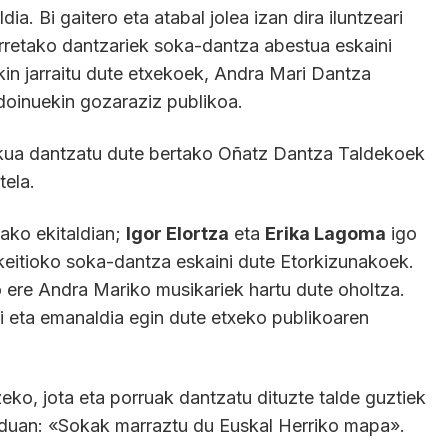
ia. Bi gaitero eta atabal jolea izan dira iluntzeari
rretako dantzariek soka-dantza abestua eskaini
kin jarraitu dute etxekoek, Andra Mari Dantza
 doinuekin gozaraziz publikoa.
skua dantzatu dute bertako Oñatz Dantza Taldekoek
tela.
rako ekitaldian;
Igor Elortza
eta
Erika Lagoma
igo
ekeitioko soka-dantza eskaini dute Etorkizunakoek.
ro ere Andra Mariko musikariek hartu dute oholtza.
ei eta emanaldia egin dute etxeko publikoaren
eko, jota eta porruak dantzatu dituzte talde guztiek
oduan: «Sokak marraztu du Euskal Herriko mapa».