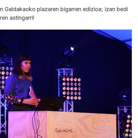
 Galdakaoko plazaren bigarren edizioa; izan bedi
en astingarri!