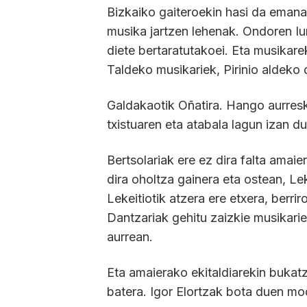
Bizkaiko gaiteroekin hasi da emanald
musika jartzen lehenak. Ondoren Iu
diete bertaratutakoei. Eta musikare
Taldeko musikariek, Pirinio aldeko
Galdakaotik Oñatira. Hango aurre
txistuaren eta atabala lagun izan du
Bertsolariak ere ez dira falta amaie
dira oholtza gainera eta ostean, L
Lekeitiotik atzera ere etxera, berri
Dantzariak gehitu zaizkie musikari
aurrean.
Eta amaierako ekitaldiarekin bukatz
batera. Igor Elortzak bota duen m