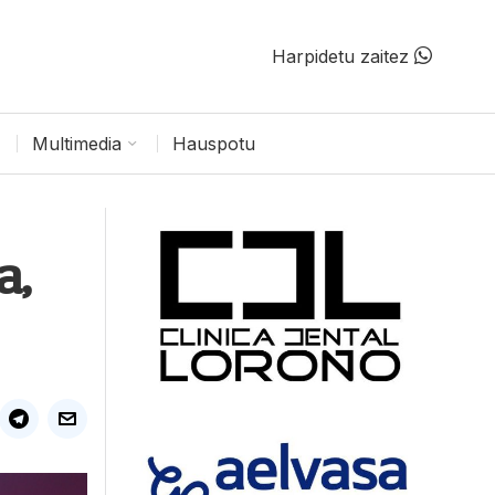
Harpidetu zaitez
Multimedia
Hauspotu
a,