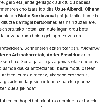
ere, gero eta jende gehiagok aurkitu du babesa
ormeneren oholtzara igo dira
Uxue Alberdi
,
Oihana
ariak, eta
Maite Berriozabal
gai-jartzaile. Komikia
 dituzte kantagai bertsolariek eta hain zuzen ere,
tek sortutako hotsa izan dute lagun ordu bete
ada ur zaparrada baino gehiago entzun da.
 arratsaldean, Sormeneren azken txanpan, «
Amatxik
Nerea Ariznabarretak
,
Ander Basalduak
eta
azken hau. Gerra garaian jazarpenak eta kondenak
eko asmoa dauka antzezlanak; beste modu batean
uratzea, eurek diotenez, «iragana ordenatuz,
ra gizarteari dagokion informazioarekin joanez,
tzen duela jakinda».
ntatzen du hogei bat minutuko obrak eta aktoreek