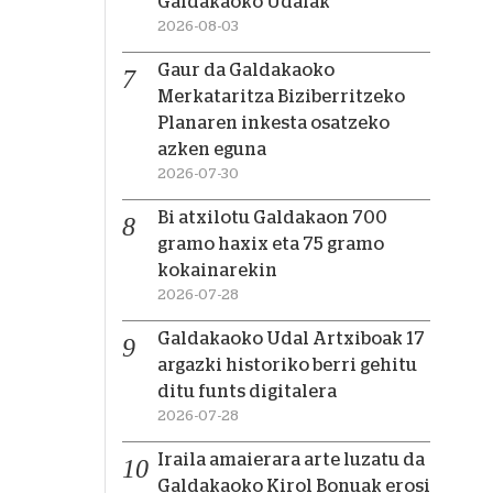
Galdakaoko Udalak
2026-08-03
Gaur da Galdakaoko
Merkataritza Biziberritzeko
Planaren inkesta osatzeko
azken eguna
2026-07-30
Bi atxilotu Galdakaon 700
gramo haxix eta 75 gramo
kokainarekin
2026-07-28
Galdakaoko Udal Artxiboak 17
argazki historiko berri gehitu
ditu funts digitalera
2026-07-28
Iraila amaierara arte luzatu da
Galdakaoko Kirol Bonuak erosi