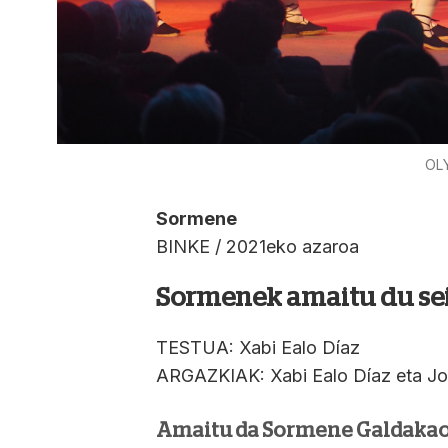
OL
Sormene
BINKE / 2021eko azaroa
Sormenek amaitu du sei
TESTUA: Xabi Ealo Díaz
ARGAZKIAK: Xabi Ealo Díaz eta J
Amaitu da Sormene Galdakao