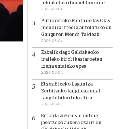
lehiaketako txapeldunorde
2026-08-04
Pirinioetako Punta de las Olas
mendira irteera antolatuko du
Ganguren Mendi Taldeak
2026-08-04
Zabalik dago Galdakaoko
iraileko kirol ikastaroetan
izena emateko epea
2026-08-04
Etxez Etxeko Laguntza
Zerbitzuko langileak udal
langile bihurtuko dira
2026-08-03
Errolda zuzenean online
jasotzeko aukera ezarri du