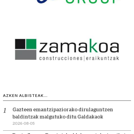
AZKEN ALBISTEAK…
Gazteen emantzipaziorako dirulaguntzen
baldintzak malgutuko ditu Galdakaok
2026-08-05