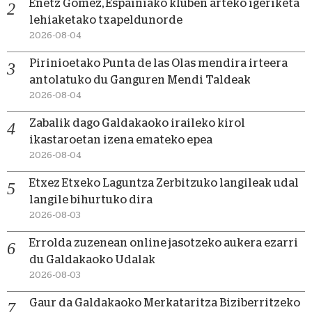
Enetz Gomez, Espainiako kluben arteko igeriketa
lehiaketako txapeldunorde
2026-08-04
Pirinioetako Punta de las Olas mendira irteera
antolatuko du Ganguren Mendi Taldeak
2026-08-04
Zabalik dago Galdakaoko iraileko kirol
ikastaroetan izena emateko epea
2026-08-04
Etxez Etxeko Laguntza Zerbitzuko langileak udal
langile bihurtuko dira
2026-08-03
Errolda zuzenean online jasotzeko aukera ezarri
du Galdakaoko Udalak
2026-08-03
Gaur da Galdakaoko Merkataritza Biziberritzeko