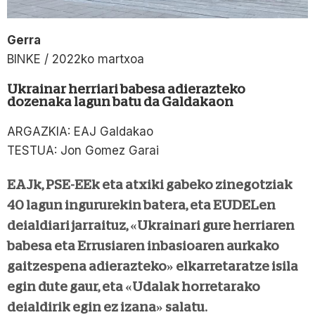
Gerra
BINKE / 2022ko martxoa
Ukrainar herriari babesa adierazteko
dozenaka lagun batu da Galdakaon
ARGAZKIA: EAJ Galdakao
TESTUA: Jon Gomez Garai
EAJk, PSE-EEk eta atxiki gabeko zinegotziak
40 lagun ingururekin batera, eta EUDELen
deialdiari jarraituz, «Ukrainari gure herriaren
babesa eta Errusiaren inbasioaren aurkako
gaitzespena adierazteko» elkarretaratze isila
egin dute gaur, eta «Udalak horretarako
deialdirik egin ez izana» salatu.