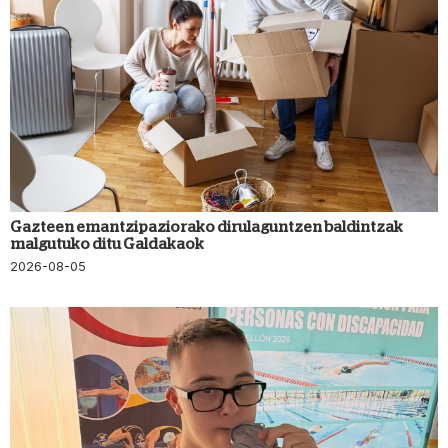
Gazteen emantzipaziorako dirulaguntzen baldintzak
malgutuko ditu Galdakaok
2026-08-05