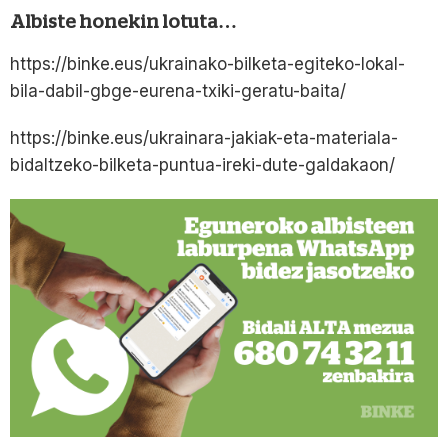
Albiste honekin lotuta…
https://binke.eus/ukrainako-bilketa-egiteko-lokal-
bila-dabil-gbge-eurena-txiki-geratu-baita/
https://binke.eus/ukrainara-jakiak-eta-materiala-
bidaltzeko-bilketa-puntua-ireki-dute-galdakaon/