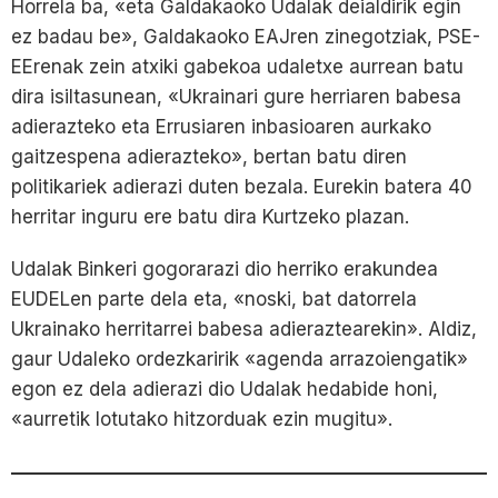
Horrela ba, «eta Galdakaoko Udalak deialdirik egin
ez badau be», Galdakaoko EAJren zinegotziak, PSE-
EErenak zein atxiki gabekoa udaletxe aurrean batu
dira isiltasunean, «Ukrainari gure herriaren babesa
adierazteko eta Errusiaren inbasioaren aurkako
gaitzespena adierazteko», bertan batu diren
politikariek adierazi duten bezala. Eurekin batera 40
herritar inguru ere batu dira Kurtzeko plazan.
Udalak Binkeri gogorarazi dio herriko erakundea
EUDELen parte dela eta, «noski, bat datorrela
Ukrainako herritarrei babesa adieraztearekin». Aldiz,
gaur Udaleko ordezkaririk «agenda arrazoiengatik»
egon ez dela adierazi dio Udalak hedabide honi,
«aurretik lotutako hitzorduak ezin mugitu».