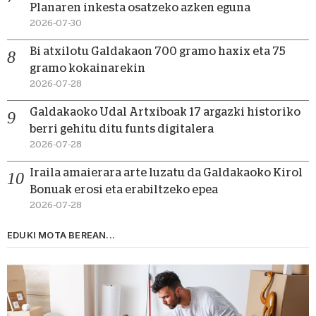
Planaren inkesta osatzeko azken eguna
2026-07-30
Bi atxilotu Galdakaon 700 gramo haxix eta 75
gramo kokainarekin
2026-07-28
Galdakaoko Udal Artxiboak 17 argazki historiko
berri gehitu ditu funts digitalera
2026-07-28
Iraila amaierara arte luzatu da Galdakaoko Kirol
Bonuak erosi eta erabiltzeko epea
2026-07-28
EDUKI MOTA BEREAN...