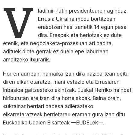
V
ladimir Putin presidentearen aginduz
Errusia Ukraina modu bortitzean
erasotzen hasi zenetik 14 egun pasa
dira. Erasoek eta heriotzek ez dute
etenik, eta negoziaketa-prozesuan ari badira,
adituek diote gerrak ez duela epe laburrean
amaitzeko itxurarik.
Horren aurrean, hamaika izan dira nazioartean deitu
diren elkarretaratze, manifestazio eta Errusiaren
inbasioa gaitzesteko ekintzak. Euskal Herriko hainbat
hiriburutan ere izan dira horrelakoak. Baina orain,
«ukrainar herriari babesa adierazteko
elkarretaratzeak herrietara» eraman gura izan ditu
Euskadiko Udalen Elkarteak —EUDELek—.