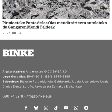
Pirinioetako Punta de las Olas mendira irteera antolatuko
du Ganguren Mendi Taldeak
2026-08-04
Argitaratzailea:
Aitu elkartea © CC BY-SA 3.0
Lege Gordailua:
BI-41-2016 | ISSN: 2444-9385
Babesleak:
Bizkaiko Foru Aldundia, Galdakaoko Udala, Usansoloko Udala,
Clínica Dental Loroño, Aelvasa eta Zamakoa Eraikuntzak
680 74 32 11 ·
info@binke.eus