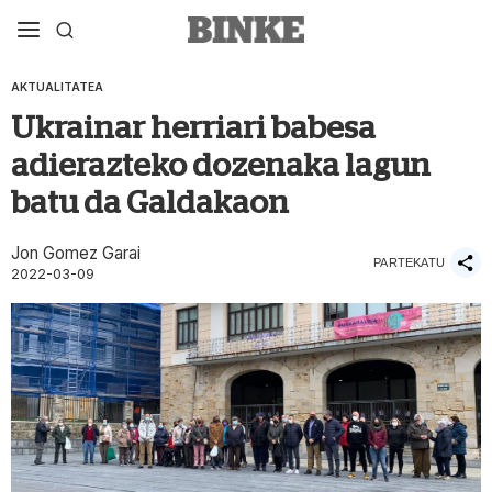
AKTUALITATEA
Ukrainar herriari babesa
adierazteko dozenaka lagun
batu da Galdakaon
Jon Gomez Garai
PARTEKATU
2022-03-09