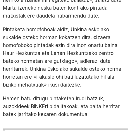
Marta izeneko neska baten kontrako pintada
matxistak ere daudela nabarmendu dute.
Pintaketa homofoboak aldiz, Unkina eskolako
sukalde osteko horman kokatzen dira. «Izaera
homofoboko pintadak ezin dira inon onartu baina
Haur Hezkuntza eta Lehen Hezkuntzako zentro
bateko hormatan are gutxiago», adierazi dute
herritarrek. Unkina Eskolako sukalde osteko horma
horretan ere «irakasle ohi bati luzatutako hil ala
biziko mehatxuak» ikusi daitezke.
Hemen batu ditugu pintaketen irudi batzuk,
auzokideek BINKEri bidalitakoak, eta baita herritar
batek jarritako kexaren dokumentua: