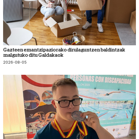
Gazteen emantzipaziorako dirulaguntzen baldintzak
malgutuko ditu Galdakaok
2026-08-05