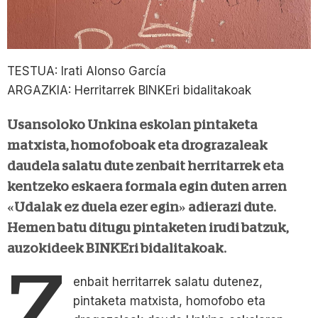
TESTUA: Irati Alonso García
ARGAZKIA: Herritarrek BINKEri bidalitakoak
Usansoloko Unkina eskolan pintaketa
matxista, homofoboak eta drograzaleak
daudela salatu dute zenbait herritarrek eta
kentzeko eskaera formala egin duten arren
«Udalak ez duela ezer egin» adierazi dute.
Hemen batu ditugu pintaketen irudi batzuk,
auzokideek BINKEri bidalitakoak.
Z
enbait herritarrek salatu dutenez,
pintaketa matxista, homofobo eta