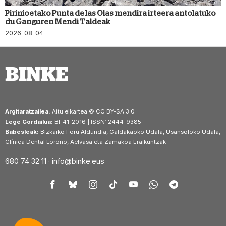
Pirinioetako Punta de las Olas mendira irteera antolatuko
du Ganguren Mendi Taldeak
2026-08-04
Argitaratzailea:
Aitu elkartea © CC BY-SA 3.0
Lege Gordailua:
BI-41-2016 | ISSN: 2444-9385
Babesleak:
Bizkaiko Foru Aldundia, Galdakaoko Udala, Usansoloko Udala,
Clínica Dental Loroño, Aelvasa eta Zamakoa Eraikuntzak
680 74 32 11 ·
info@binke.eus