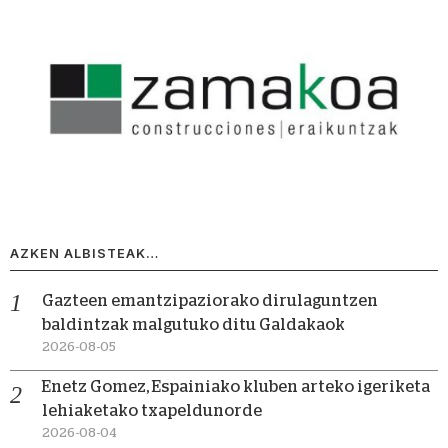
AZKEN ALBISTEAK…
Gazteen emantzipaziorako dirulaguntzen
baldintzak malgutuko ditu Galdakaok
2026-08-05
Enetz Gomez, Espainiako kluben arteko igeriketa
lehiaketako txapeldunorde
2026-08-04