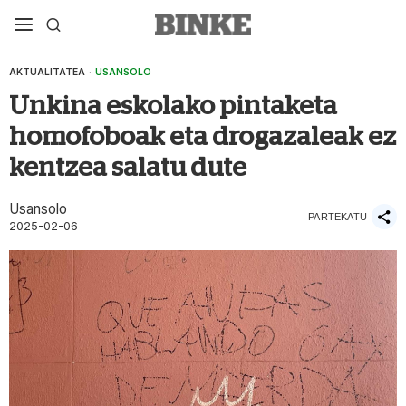
AKTUALITATEA
·
USANSOLO
Unkina eskolako pintaketa
homofoboak eta drogazaleak ez
kentzea salatu dute
Usansolo
PARTEKATU
2025-02-06