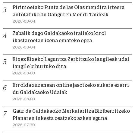
Pirinioetako Punta de las Olas mendira irteera
antolatuko du Ganguren Mendi Taldeak
2026-08-04
Zabalik dago Galdakaoko iraileko kirol
ikastaroetan izena emateko epea
2026-08-04
Etxez Etxeko Laguntza Zerbitzuko langileak udal
langile bihurtuko dira
2026-08-03
Errolda zuzenean online jasotzeko aukera ezarri
du Galdakaoko Udalak
2026-08-03
Gaur da Galdakaoko Merkataritza Biziberritzeko
Planaren inkesta osatzeko azken eguna
2026-07-30