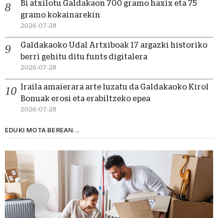
Bi atxilotu Galdakaon 700 gramo haxix eta 75
gramo kokainarekin
2026-07-28
Galdakaoko Udal Artxiboak 17 argazki historiko
berri gehitu ditu funts digitalera
2026-07-28
Iraila amaierara arte luzatu da Galdakaoko Kirol
Bonuak erosi eta erabiltzeko epea
2026-07-28
EDUKI MOTA BEREAN...