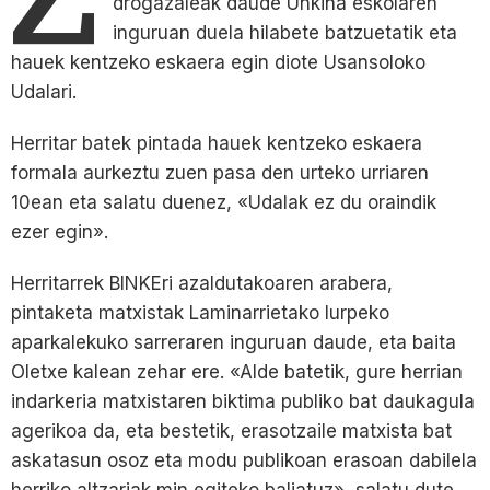
drogazaleak daude Unkina eskolaren
inguruan duela hilabete batzuetatik eta
hauek kentzeko eskaera egin diote Usansoloko
Udalari.
Herritar batek pintada hauek kentzeko eskaera
formala aurkeztu zuen pasa den urteko urriaren
10ean eta salatu duenez, «Udalak ez du oraindik
ezer egin».
Herritarrek BINKEri azaldutakoaren arabera,
pintaketa matxistak Laminarrietako lurpeko
aparkalekuko sarreraren inguruan daude, eta baita
Oletxe kalean zehar ere. «Alde batetik, gure herrian
indarkeria matxistaren biktima publiko bat daukagula
agerikoa da, eta bestetik, erasotzaile matxista bat
askatasun osoz eta modu publikoan erasoan dabilela
herriko altzariak min egiteko baliatuz», salatu dute.