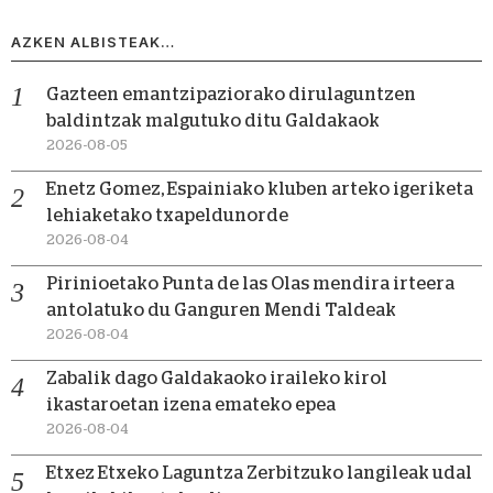
AZKEN ALBISTEAK…
Gazteen emantzipaziorako dirulaguntzen
baldintzak malgutuko ditu Galdakaok
2026-08-05
Enetz Gomez, Espainiako kluben arteko igeriketa
lehiaketako txapeldunorde
2026-08-04
Pirinioetako Punta de las Olas mendira irteera
antolatuko du Ganguren Mendi Taldeak
2026-08-04
Zabalik dago Galdakaoko iraileko kirol
ikastaroetan izena emateko epea
2026-08-04
Etxez Etxeko Laguntza Zerbitzuko langileak udal