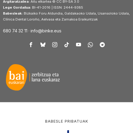
Argitaratzailea:
Aitu elkartea © CC BY-SA 3.0
Lege Gordailua:
BI-41-2016 | ISSN: 2444-9385
Babesleak:
Bizkaiko Foru Aldundia, Galdakaoko Udala, Usansoloko Udala,
Clínica Dental Loroño, Aelvasa eta Zamakoa Eraikuntzak
680 74 32 11 ·
info@binke.eus
BABESLE PRIBATUAK