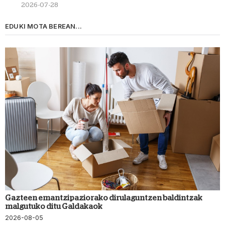
2026-07-28
EDUKI MOTA BEREAN...
Gazteen emantzipaziorako dirulaguntzen baldintzak
malgutuko ditu Galdakaok
2026-08-05