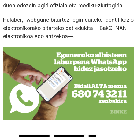
duen edozein agiri ofiziala eta mediku-ziurtagiria.
Halaber,
webgune bitartez
egin daiteke identifikazio
elektronikorako bitarteko bat edukita —BakQ, NAN
elektronikoa edo antzekoa—.