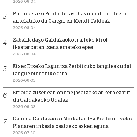
2026-08-04
Pirinioetako Punta de las Olas mendira irteera
antolatuko du Ganguren Mendi Taldeak
2026-08-04
Zabalik dago Galdakaoko iraileko kirol
ikastaroetan izena emateko epea
2026-08-04
Etxez Etxeko Laguntza Zerbitzuko langileak udal
langile bihurtuko dira
2026-08-03
Errolda zuzenean online jasotzeko aukera ezarri
du Galdakaoko Udalak
2026-08-03
Gaur da Galdakaoko Merkataritza Biziberritzeko
Planaren inkesta osatzeko azken eguna
2026-07-30