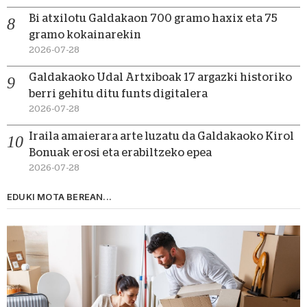
Bi atxilotu Galdakaon 700 gramo haxix eta 75
gramo kokainarekin
2026-07-28
Galdakaoko Udal Artxiboak 17 argazki historiko
berri gehitu ditu funts digitalera
2026-07-28
Iraila amaierara arte luzatu da Galdakaoko Kirol
Bonuak erosi eta erabiltzeko epea
2026-07-28
EDUKI MOTA BEREAN...