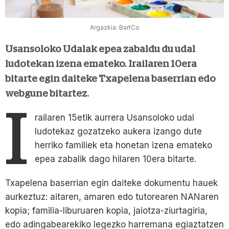
Argazkia: BartCo
Usansoloko Udalak epea zabaldu du udal
ludotekan izena emateko. Irailaren 10era
bitarte egin daiteke Txapelena baserrian edo
webgune bitartez.
I
railaren 15etik aurrera Usansoloko udal
ludotekaz gozatzeko aukera izango dute
herriko familiek eta honetan izena emateko
epea zabalik dago hilaren 10era bitarte.
Txapelena baserrian egin daiteke dokumentu hauek
aurkeztuz: aitaren, amaren edo tutorearen NANaren
kopia; familia-liburuaren kopia, jaiotza-ziurtagiria,
edo adingabearekiko legezko harremana egiaztatzen