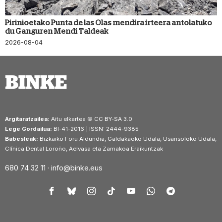
Pirinioetako Punta de las Olas mendira irteera antolatuko
du Ganguren Mendi Taldeak
2026-08-04
Argitaratzailea:
Aitu elkartea © CC BY-SA 3.0
Lege Gordailua:
BI-41-2016 | ISSN: 2444-9385
Babesleak:
Bizkaiko Foru Aldundia, Galdakaoko Udala, Usansoloko Udala,
Clínica Dental Loroño, Aelvasa eta Zamakoa Eraikuntzak
680 74 32 11 ·
info@binke.eus