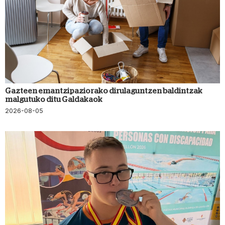
Gazteen emantzipaziorako dirulaguntzen baldintzak
malgutuko ditu Galdakaok
2026-08-05