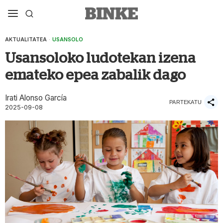
AKTUALITATEA
·
USANSOLO
Usansoloko ludotekan izena
emateko epea zabalik dago
Irati Alonso García
PARTEKATU
2025-09-08