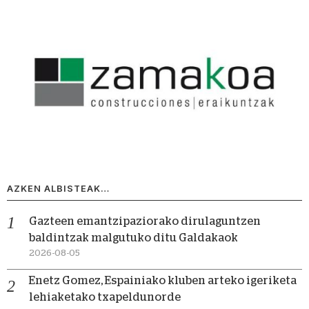
AZKEN ALBISTEAK…
Gazteen emantzipaziorako dirulaguntzen
baldintzak malgutuko ditu Galdakaok
2026-08-05
Enetz Gomez, Espainiako kluben arteko igeriketa
lehiaketako txapeldunorde