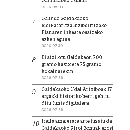
Galdakaoko Udalak
2026-08-03
Gaur da Galdakaoko
Merkataritza Biziberritzeko
Planaren inkesta osatzeko
azken eguna
2026-07-30
Bi atxilotu Galdakaon 700
gramo haxix eta 75 gramo
kokainarekin
2026-07-28
Galdakaoko Udal Artxiboak 17
argazki historiko berri gehitu
ditu funts digitalera
2026-07-28
Iraila amaierara arte luzatu da
Galdakaoko Kirol Bonuak erosi