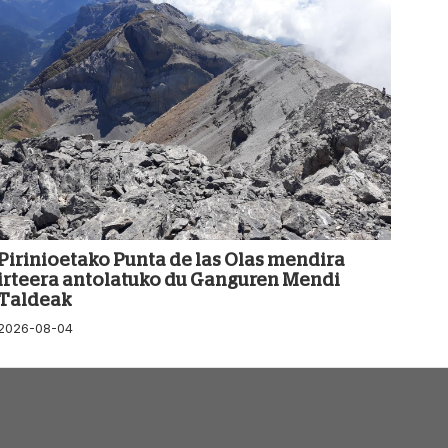
Pirinioetako Punta de las Olas mendira
irteera antolatuko du Ganguren Mendi
Taldeak
2026-08-04