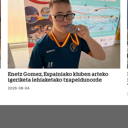
Enetz Gomez, Espainiako kluben arteko
igeriketa lehiaketako txapeldunorde
2026-08-04