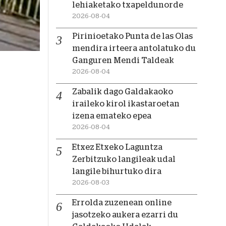
lehiaketako txapeldunorde
2026-08-04
Pirinioetako Punta de las Olas
mendira irteera antolatuko du
Ganguren Mendi Taldeak
2026-08-04
Zabalik dago Galdakaoko
iraileko kirol ikastaroetan
izena emateko epea
2026-08-04
Etxez Etxeko Laguntza
Zerbitzuko langileak udal
langile bihurtuko dira
2026-08-03
Errolda zuzenean online
jasotzeko aukera ezarri du