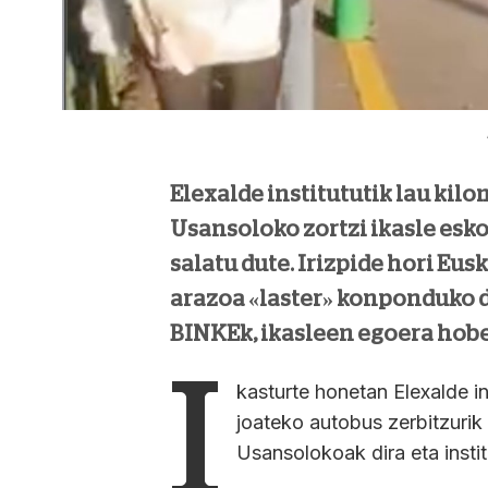
Elexalde institututik lau kilo
Usansoloko zortzi ikasle esko
salatu dute. Irizpide hori Eus
arazoa «laster» konponduko de
BINKEk, ikasleen egoera hobe
I
kasturte honetan Elexalde in
joateko autobus zerbitzurik 
Usansolokoak dira eta instit