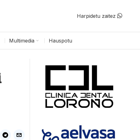
Harpidetu zaitez
Multimedia
Hauspotu
i