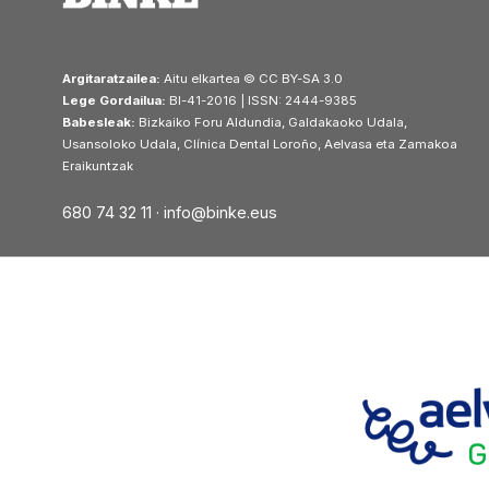
Argitaratzailea:
Aitu elkartea © CC BY-SA 3.0
Lege Gordailua:
BI-41-2016 | ISSN: 2444-9385
Babesleak:
Bizkaiko Foru Aldundia, Galdakaoko Udala,
Usansoloko Udala, Clínica Dental Loroño, Aelvasa eta Zamakoa
Eraikuntzak
680 74 32 11 ·
info@binke.eus