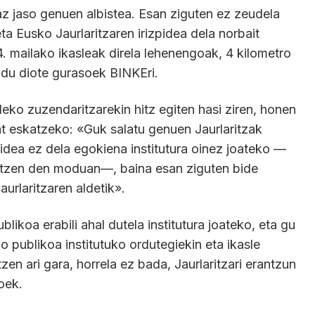
raz jaso genuen albistea. Esan ziguten ez zeudela
ta Eusko Jaurlaritzaren irizpidea dela norbait
. mailako ikasleak direla lehenengoak, 4 kilometro
ldu diote gurasoek BINKEri.
deko zuzendaritzarekin hitz egiten hasi ziren, honen
at eskatzeko: «Guk salatu genuen Jaurlaritzak
idea ez dela egokiena institutura oinez joateko —
atzen den moduan—, baina esan ziguten bide
aurlaritzaren aldetik».
blikoa erabili ahal dutela institutura joateko, eta gu
io publikoa institutuko ordutegiekin eta ikasle
zen ari gara, horrela ez bada, Jaurlaritzari erantzun
oek.