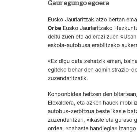
Gaur egungo egoera
Eusko Jaurlaritzak atzo bertan eman
Orbe
Eusko Jaurlaritzako Hezkuntza
deitu zuen eta adierazi zuen «Usan
eskola-autobusa erabiltzeko aukera
«Ez digu data zehatzik eman, baina 
egiteko behar den administrazio-de
zuzendaritzatik.
Konponbidea heltzen den bitartean
Elexaldera, eta azken hauek mobili
autobus-zerbitzua beste ikasle ba
zuzendaritzari, «ikasle eta guraso
ordea, «nahaste handiegia» izango