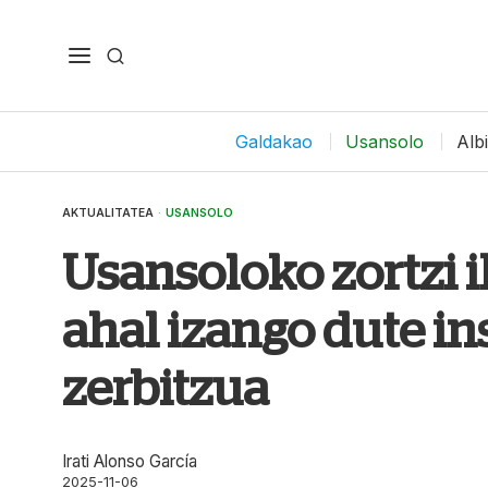
Galdakao
Usansolo
Alb
AKTUALITATEA
·
USANSOLO
Usansoloko zortzi i
ahal izango dute in
zerbitzua
Irati Alonso García
2025-11-06