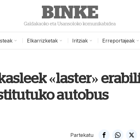
Galdakaoko eta Usansoloko komunikabidea
isteak
Elkarrizketak
Iritziak
Erreportajeak
kasleek «laster» erabil
stitutuko autobus
Partekatu