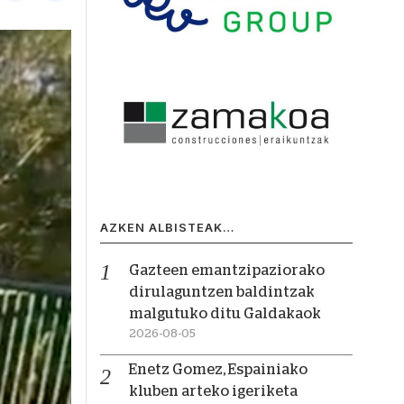
AZKEN ALBISTEAK…
Gazteen emantzipaziorako
dirulaguntzen baldintzak
malgutuko ditu Galdakaok
2026-08-05
Enetz Gomez, Espainiako
kluben arteko igeriketa