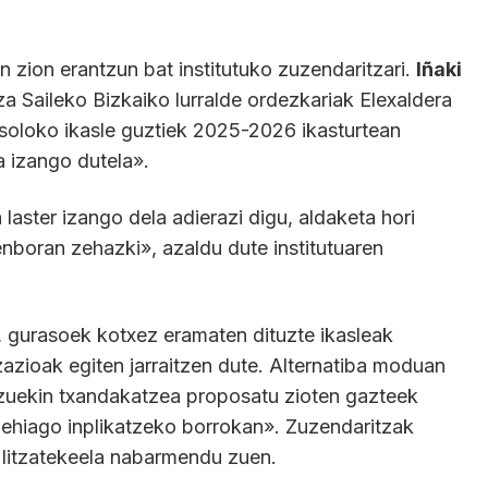
 zion erantzun bat institutuko zuzendaritzari.
Iñaki
 Saileko Bizkaiko lurralde ordezkariak Elexaldera
soloko ikasle guztiek 2025-2026 ikasturtean
 izango dutela».
laster izango dela adierazi digu, aldaketa hori
nboran zehazki», azaldu dute institutuaren
, gurasoek kotxez eramaten dituzte ikasleak
zazioak egiten jarraitzen dute. Alternatiba moduan
tzuekin txandakatzea proposatu zioten gazteek
 gehiago inplikatzeko borrokan». Zuzendaritzak
 litzatekeela nabarmendu zuen.