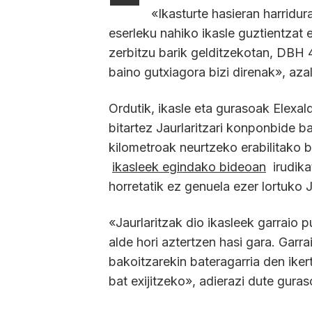
«Ikasturte hasieran harridu
eserleku nahiko ikasle guztientzat e
zerbitzu barik gelditzekotan, DBH 4
baino gutxiagora bizi direnak», aza
Ordutik, ikasle eta gurasoak Elexal
bitartez Jaurlaritzari konponbide b
kilometroak neurtzeko erabilitako b
ikasleek egindako bideoan
irudik
horretatik ez genuela ezer lortuko J
«Jaurlaritzak dio ikasleek garraio pu
alde hori aztertzen hasi gara. Garra
bakoitzarekin bateragarria den ikert
bat exijitzeko», adierazi dute guras