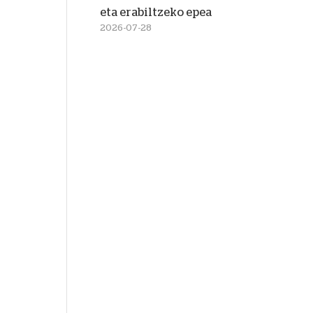
eta erabiltzeko epea
2026-07-28