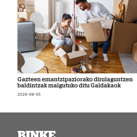
Gazteen emantzipaziorako dirulaguntzen
baldintzak malgutuko ditu Galdakaok
2026-08-05