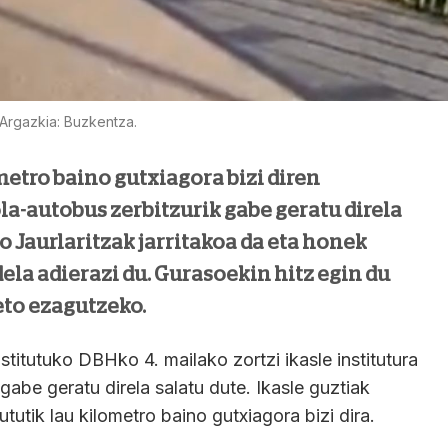
Argazkia: Buzkentza.
metro baino gutxiagora bizi diren
la-autobus zerbitzurik gabe geratu direla
ko Jaurlaritzak jarritakoa da eta honek
la adierazi du. Gurasoekin hitz egin du
to ezagutzeko.
stitutuko DBHko 4. mailako zortzi ikasle institutura
gabe geratu direla salatu dute. Ikasle guztiak
ututik lau kilometro baino gutxiagora bizi dira.