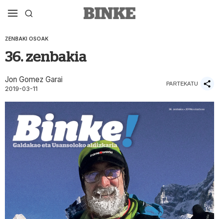
ZENBAKI OSOAK
36. zenbakia
Jon Gomez Garai
PARTEKATU
2019-03-11