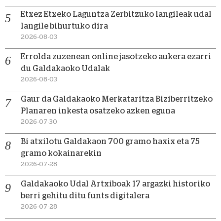
Etxez Etxeko Laguntza Zerbitzuko langileak udal
langile bihurtuko dira
2026-08-03
Errolda zuzenean online jasotzeko aukera ezarri
du Galdakaoko Udalak
2026-08-03
Gaur da Galdakaoko Merkataritza Biziberritzeko
Planaren inkesta osatzeko azken eguna
2026-07-30
Bi atxilotu Galdakaon 700 gramo haxix eta 75
gramo kokainarekin
2026-07-28
Galdakaoko Udal Artxiboak 17 argazki historiko
berri gehitu ditu funts digitalera
2026-07-28