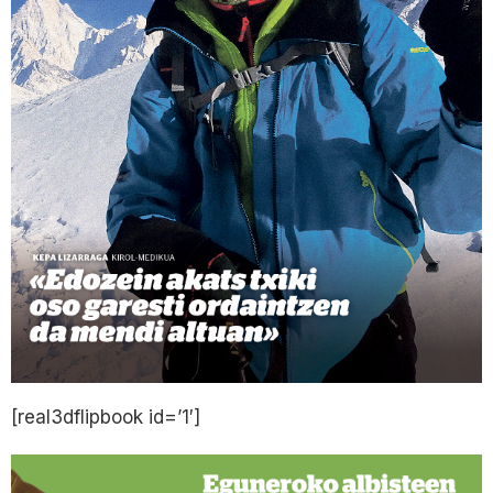
[real3dflipbook id=’1′]