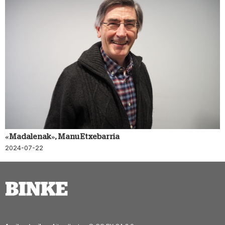
«Madalenak», Manu Etxebarria
2024-07-22