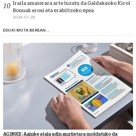
Iraila amaierara arte luzatu da Galdakaoko Kirol
Bonuak erosi eta erabiltzeko epea
2026-07-28
EDUKI MOTA BEREAN...
AGINKE | Aginke atala adin guztietara moldatuko da