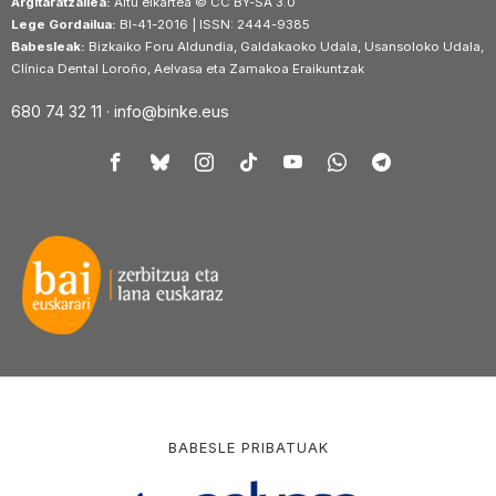
Argitaratzailea:
Aitu elkartea © CC BY-SA 3.0
Lege Gordailua:
BI-41-2016 | ISSN: 2444-9385
Babesleak:
Bizkaiko Foru Aldundia, Galdakaoko Udala, Usansoloko Udala,
Clínica Dental Loroño, Aelvasa eta Zamakoa Eraikuntzak
680 74 32 11 ·
info@binke.eus
BABESLE PRIBATUAK