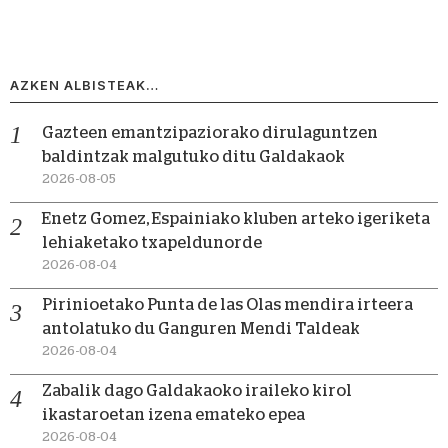
AZKEN ALBISTEAK…
Gazteen emantzipaziorako dirulaguntzen
baldintzak malgutuko ditu Galdakaok
2026-08-05
Enetz Gomez, Espainiako kluben arteko igeriketa
lehiaketako txapeldunorde
2026-08-04
Pirinioetako Punta de las Olas mendira irteera
antolatuko du Ganguren Mendi Taldeak
2026-08-04
Zabalik dago Galdakaoko iraileko kirol
ikastaroetan izena emateko epea
2026-08-04