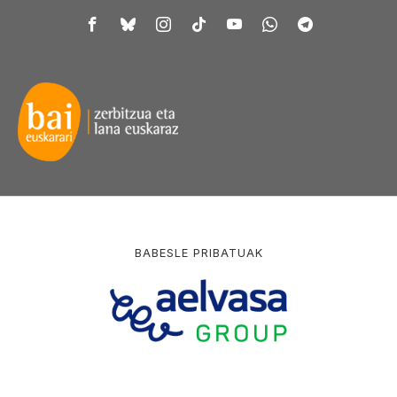
BABESLE PRIBATUAK