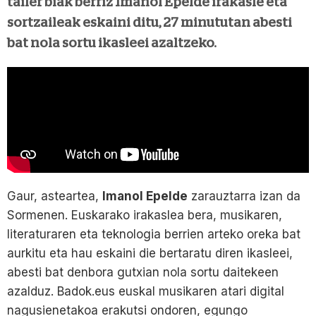
tailer biak berriz Imanol Epelde irakasle eta
sortzaileak eskaini ditu, 27 minututan abesti
bat nola sortu ikasleei azaltzeko.
Gaur, asteartea,
Imanol Epelde
zarauztarra izan da
Sormenen. Euskarako irakaslea bera, musikaren,
literaturaren eta teknologia berrien arteko oreka bat
aurkitu eta hau eskaini die bertaratu diren ikasleei,
abesti bat denbora gutxian nola sortu daitekeen
azalduz. Badok.eus euskal musikaren atari digital
nagusienetakoa erakutsi ondoren, egungo