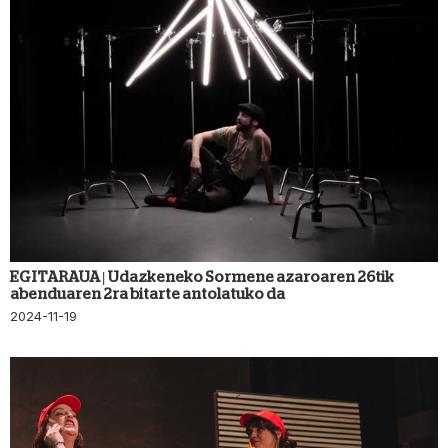
EGITARAUA | Udazkeneko Sormene azaroaren 26tik
abenduaren 2ra bitarte antolatuko da
2024-11-19