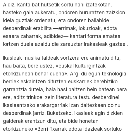
Aldiz, kanta bat hutsetik sortu nahi izatekotan,
hasteko gaia aukeratu, ondoren bururatzen zaizkion
ideia guztiak ordenatu, eta ondoren baliabide
desberdinak erabilita —errimak, lokuzioak, edota
esaera zaharrak, adibidez— kantari forma ematea
lortzen duela azaldu die zarauztar irakasleak gazteei.
Ikasleak musika taldeak sortzera ere animatu ditu,
hau baita, bere ustez, «euskal kulturgintzak
etorkizunean behar duena». Argi du egun teknologia
berriek eskaintzen dituzten euskarriek berebiziko
garrantzia dutela, hala hasi baitzen hein batean bera
ere, aditz trinkoei zein literatura testu desberdinei
ikasleentzako erakargarriak izan daitezkeen doinu
desberdinak jarriz. Bukatzeko, ikasleek egin dizkien
galderak erantzun ditu, eta bide honetan
etorkizuneko «Berri Txarrak edota idazleak sortuko