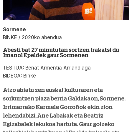
Sormene
BINKE / 2020ko abendua
Abesti bat 27 minututan sortzen irakatsi du
Imanol Epeldek gaur Sormenen
TESTUA: Beñat Armentia Arriandiaga
BIDEOA: Binke
Atzo abiatu zen euskal kulturaren eta
sorkuntzen plaza berria Galdakaon, Sormene.
Irrimarrako Karmele Gorroñok ekin zion
lehendabizi, Ane Labakak eta Beatriz
Egizabalek lekukoa hartuta. Gaur goizeko