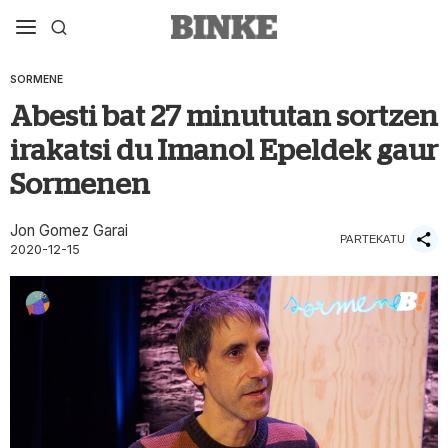
SORMENE
Abesti bat 27 minututan sortzen
irakatsi du Imanol Epeldek gaur
Sormenen
Jon Gomez Garai
PARTEKATU
2020-12-15