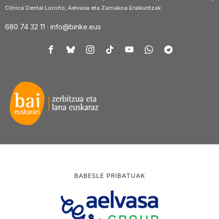
Clínica Dental Loroño, Aelvasa eta Zamakoa Eraikuntzak
680 74 32 11 ·
info@binke.eus
BABESLE PRIBATUAK