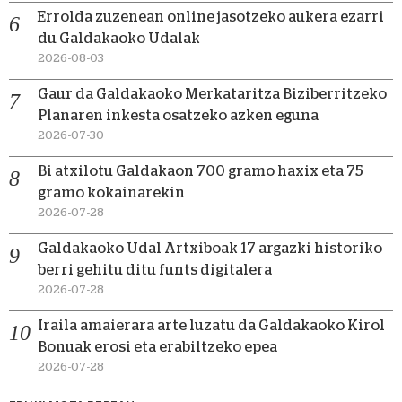
Errolda zuzenean online jasotzeko aukera ezarri
du Galdakaoko Udalak
2026-08-03
Gaur da Galdakaoko Merkataritza Biziberritzeko
Planaren inkesta osatzeko azken eguna
2026-07-30
Bi atxilotu Galdakaon 700 gramo haxix eta 75
gramo kokainarekin
2026-07-28
Galdakaoko Udal Artxiboak 17 argazki historiko
berri gehitu ditu funts digitalera
2026-07-28
Iraila amaierara arte luzatu da Galdakaoko Kirol
Bonuak erosi eta erabiltzeko epea
2026-07-28