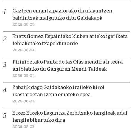
Gazteen emantzipaziorako dirulaguntzen
baldintzak malgutuko ditu Galdakaok
2026-08-05
Enetz Gomez, Espainiako kluben arteko igeriketa
lehiaketako txapeldunorde
2026-08-04
Pirinioetako Punta de las Olas mendira irteera
antolatuko du Ganguren Mendi Taldeak
2026-08-04
Zabalik dago Galdakaoko iraileko kirol
ikastaroetan izena emateko epea
2026-08-04
Etxez Etxeko Laguntza Zerbitzuko langileak udal
langile bihurtuko dira
2026-08-03