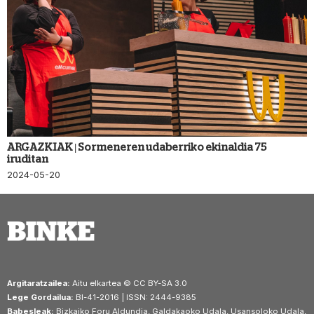
ARGAZKIAK | Sormeneren udaberriko ekinaldia 75
iruditan
2024-05-20
Argitaratzailea:
Aitu elkartea © CC BY-SA 3.0
Lege Gordailua:
BI-41-2016 | ISSN: 2444-9385
Babesleak:
Bizkaiko Foru Aldundia, Galdakaoko Udala, Usansoloko Udala,