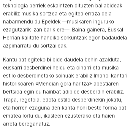
teknologia berriek eskaintzen dituzten baliabideak
erabiliz musika sortzea eta egitea erraza dela
nabarmendu du Epeldek —musikaren inguruko
ezagutzarik izan barik ere—. Baina gainera, Euskal
Herrian kalitate handiko sorkuntzak egon badaudela
azpimarratu du sortzaileak.
Kantu bat egiteko bi bide daudela behin azalduta,
euskarri desberdinei heldu eta oinarri eta musika
estilo desberdinetako soinuak erabiliz Imanol kantari
historikoaren «Mendian gora haritza» abestiaren
bertsioa egin du hainbat adibide desberdin erabiliz.
Trapa, regetoia, edota estilo desberdinekin jokatu,
eta horren ezaguna den kanta honi beste forma bat
ematea lortu du, ikasleen ezusterako eta haien
arreta bereganatuz.