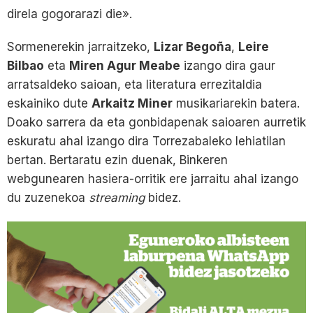
direla gogorarazi die».
Sormenerekin jarraitzeko,
Lizar Begoña
,
Leire
Bilbao
eta
Miren Agur Meabe
izango dira gaur
arratsaldeko saioan, eta literatura errezitaldia
eskainiko dute
Arkaitz Miner
musikariarekin batera.
Doako sarrera da eta gonbidapenak saioaren aurretik
eskuratu ahal izango dira Torrezabaleko lehiatilan
bertan. Bertaratu ezin duenak, Binkeren
webgunearen hasiera-orritik ere jarraitu ahal izango
du zuzenekoa
streaming
bidez.