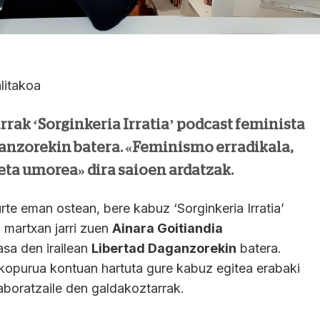
litakoa
rak ‘Sorginkeria Irratia’ podcast feminista
ganzorekin batera. «Feminismo erradikala,
 eta umorea» dira saioen ardatzak.
 urte eman ostean, bere kabuz ‘Sorginkeria Irratia’
 martxan jarri zuen
Ainara Goitiandia
sa den irailean
Libertad Daganzorekin
batera.
kopurua kontuan hartuta gure kabuz egitea erabaki
boratzaile den galdakoztarrak.