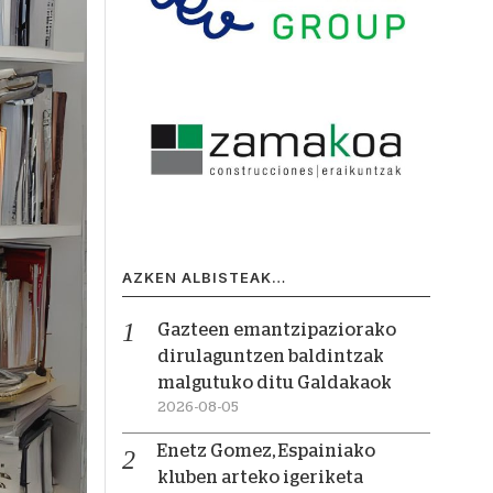
AZKEN ALBISTEAK…
Gazteen emantzipaziorako
dirulaguntzen baldintzak
malgutuko ditu Galdakaok
2026-08-05
Enetz Gomez, Espainiako
kluben arteko igeriketa