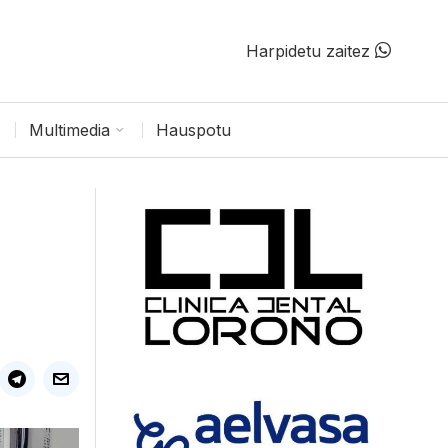
Harpidetu zaitez
Multimedia
Hauspotu