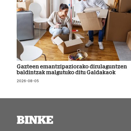
Gazteen emantzipaziorako dirulaguntzen
baldintzak malgutuko ditu Galdakaok
2026-08-05