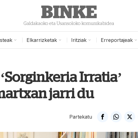
Galdakaoko eta Usansoloko komunikabidea
isteak
Elkarrizketak
Iritziak
Erreportajeak
‘Sorginkeria Irratia’
artxan jarri du
Partekatu