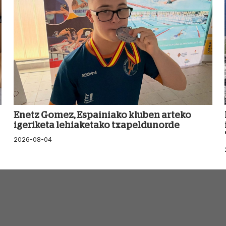
Enetz Gomez, Espainiako kluben arteko
igeriketa lehiaketako txapeldunorde
2026-08-04