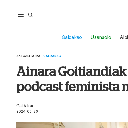
Galdakao
Usansolo
Alb
AKTUALITATEA
·
GALDAKAO
Ainara Goitiandiak 
podcast feminista m
Galdakao
2024-03-26