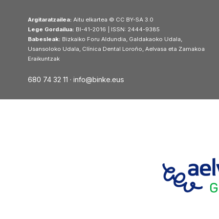
Argitaratzailea:
Aitu elkartea © CC BY-SA 3.0
Lege Gordailua:
BI-41-2016 | ISSN: 2444-9385
Babesleak:
Bizkaiko Foru Aldundia, Galdakaoko Udala,
Usansoloko Udala, Clínica Dental Loroño, Aelvasa eta Zamakoa
Eraikuntzak
680 74 32 11 ·
info@binke.eus