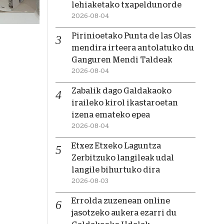
lehiaketako txapeldunorde
2026-08-04
Pirinioetako Punta de las Olas
mendira irteera antolatuko du
Ganguren Mendi Taldeak
2026-08-04
Zabalik dago Galdakaoko
iraileko kirol ikastaroetan
izena emateko epea
2026-08-04
Etxez Etxeko Laguntza
Zerbitzuko langileak udal
langile bihurtuko dira
2026-08-03
Errolda zuzenean online
jasotzeko aukera ezarri du