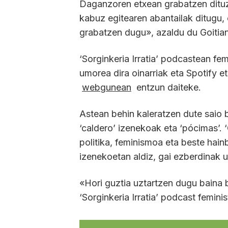
Daganzoren etxean grabatzen dituzt
kabuz egitearen abantailak ditugu,
grabatzen dugu», azaldu du Goitia
‘Sorginkeria Irratia’ podcastean fem
umorea dira oinarriak eta Spotify et
webgunean
entzun daiteke.
Astean behin kaleratzen dute saio b
‘caldero’ izenekoak eta ‘pócimas’. ‘
politika, feminismoa eta beste hain
izenekoetan aldiz, gai ezberdinak u
«Hori guztia uztartzen dugu baina 
‘Sorginkeria Irratia’ podcast femin