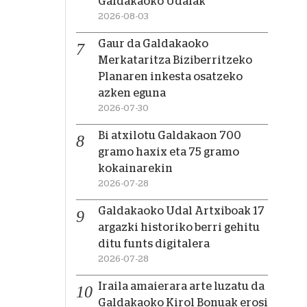
Galdakaoko Udalak
2026-08-03
Gaur da Galdakaoko
Merkataritza Biziberritzeko
Planaren inkesta osatzeko
azken eguna
2026-07-30
Bi atxilotu Galdakaon 700
gramo haxix eta 75 gramo
kokainarekin
2026-07-28
Galdakaoko Udal Artxiboak 17
argazki historiko berri gehitu
ditu funts digitalera
2026-07-28
Iraila amaierara arte luzatu da
Galdakaoko Kirol Bonuak erosi