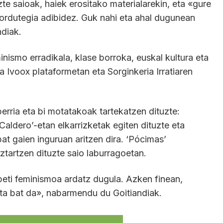
e saioak, haiek erositako materialarekin, eta «gure
 ordutegia adibidez. Guk nahi eta ahal dugunean
ndiak.
inismo erradikala, klase borroka, euskal kultura eta
a Ivoox plataformetan eta Sorginkeria Irratiaren
erria eta bi motatakoak tartekatzen dituzte:
Caldero’-etan elkarrizketak egiten dituzte eta
bat gaien inguruan aritzen dira. ‘Pócimas’
ztartzen dituzte saio laburragoetan.
beti feminismoa ardatz dugula. Azken finean,
ista bat da», nabarmendu du Goitiandiak.