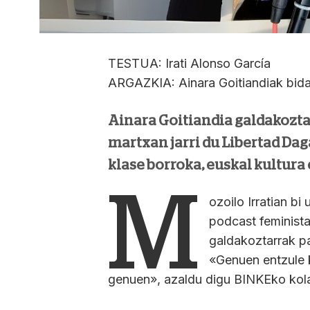
TESTUA: Irati Alonso García
ARGAZKIA: Ainara Goitiandiak bida
Ainara Goitiandia galdakoztar
martxan jarri du Libertad Da
klase borroka, euskal kultura
M
ozoilo Irratian bi
podcast feminista
galdakoztarrak pa
«Genuen entzule 
genuen», azaldu digu BINKEko kola