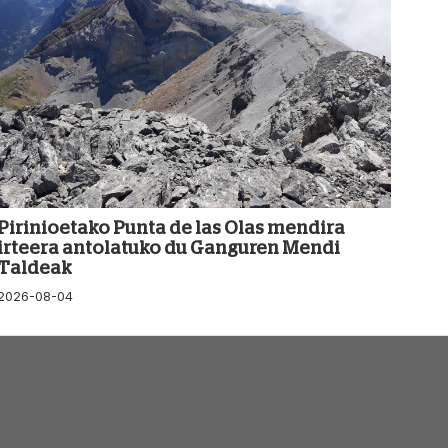
Pirinioetako Punta de las Olas mendira
irteera antolatuko du Ganguren Mendi
Taldeak
2026-08-04