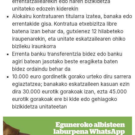
errentatzailearekin edo haren bizikidetza
unitateko edozein kiderekin
Alokairu kontratuaren titularra izatea, banaka edo
errentakide gisa. Kontratua etxebizitza libre
batena izan behar da, gutxienez 12 hilabeteko
iraupenarekin, eta unitate eskatzailearen ohiko
bizileku iraunkorra
Errenta banku transferentzia bidez edo banku
agiri batean jasotako beste eragiketa baten
bidez ordaindu behar da
10.000 euro gordinetik gorako urteko diru sarrera
egiaztatzea; banakako eskatzaileen kasuan ezin
dira 30.000 eurotik gorakoak izan, ezta 45.000
eurotik gorakoak ere bi kide edo gehiagoko
bizikidetza unitateetan