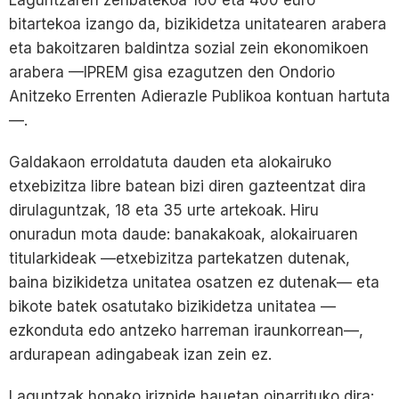
bitartekoa izango da, bizikidetza unitatearen arabera
eta bakoitzaren baldintza sozial zein ekonomikoen
arabera —IPREM gisa ezagutzen den Ondorio
Anitzeko Errenten Adierazle Publikoa kontuan hartuta
—.
Galdakaon erroldatuta dauden eta alokairuko
etxebizitza libre batean bizi diren gazteentzat dira
dirulaguntzak, 18 eta 35 urte artekoak. Hiru
onuradun mota daude: banakakoak, alokairuaren
titularkideak —etxebizitza partekatzen dutenak,
baina bizikidetza unitatea osatzen ez dutenak— eta
bikote batek osatutako bizikidetza unitatea —
ezkonduta edo antzeko harreman iraunkorrean—,
ardurapean adingabeak izan zein ez.
Laguntzak honako irizpide hauetan oinarrituko dira: