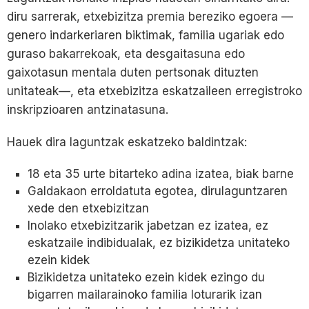
diru sarrerak, etxebizitza premia bereziko egoera —
genero indarkeriaren biktimak, familia ugariak edo
guraso bakarrekoak, eta desgaitasuna edo
gaixotasun mentala duten pertsonak dituzten
unitateak—, eta etxebizitza eskatzaileen erregistroko
inskripzioaren antzinatasuna.
Hauek dira laguntzak eskatzeko baldintzak:
18 eta 35 urte bitarteko adina izatea, biak barne
Galdakaon erroldatuta egotea, dirulaguntzaren
xede den etxebizitzan
Inolako etxebizitzarik jabetzan ez izatea, ez
eskatzaile indibidualak, ez bizikidetza unitateko
ezein kidek
Bizikidetza unitateko ezein kidek ezingo du
bigarren mailarainoko familia loturarik izan