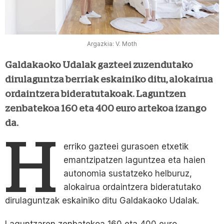
Argazkia: V. Moth
Galdakaoko Udalak gazteei zuzendutako
dirulaguntza berriak eskainiko ditu, alokairua
ordaintzera bideratutakoak. Laguntzen
zenbatekoa 160 eta 400 euro artekoa izango
da.
H
erriko gazteei gurasoen etxetik
emantzipatzen laguntzea eta haien
autonomia sustatzeko helburuz,
alokairua ordaintzera bideratutako
dirulaguntzak eskainiko ditu Galdakaoko Udalak.
Laguntzaren zenbatekoa 160 eta 400 euro