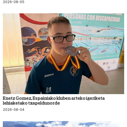
2026-08-05
Enetz Gomez, Espainiako kluben arteko igeriketa
lehiaketako txapeldunorde
2026-08-04