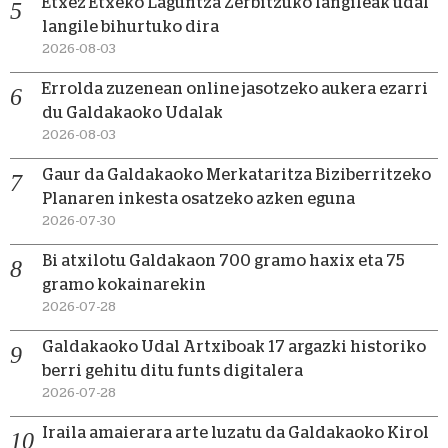
Etxez Etxeko Laguntza Zerbitzuko langileak udal
langile bihurtuko dira
2026-08-03
Errolda zuzenean online jasotzeko aukera ezarri
du Galdakaoko Udalak
2026-08-03
Gaur da Galdakaoko Merkataritza Biziberritzeko
Planaren inkesta osatzeko azken eguna
2026-07-30
Bi atxilotu Galdakaon 700 gramo haxix eta 75
gramo kokainarekin
2026-07-28
Galdakaoko Udal Artxiboak 17 argazki historiko
berri gehitu ditu funts digitalera
2026-07-28
Iraila amaierara arte luzatu da Galdakaoko Kirol