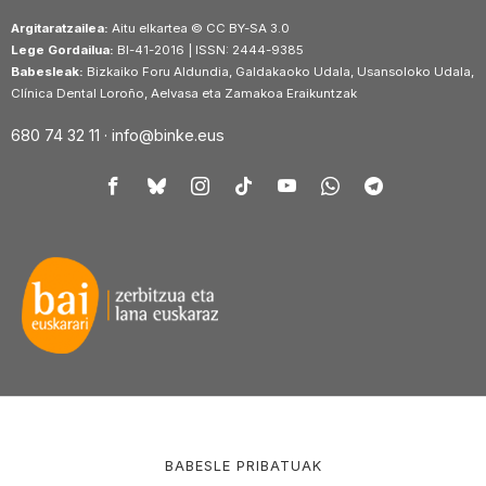
Argitaratzailea:
Aitu elkartea © CC BY-SA 3.0
Lege Gordailua:
BI-41-2016 | ISSN: 2444-9385
Babesleak:
Bizkaiko Foru Aldundia, Galdakaoko Udala, Usansoloko Udala,
Clínica Dental Loroño, Aelvasa eta Zamakoa Eraikuntzak
680 74 32 11 ·
info@binke.eus
BABESLE PRIBATUAK