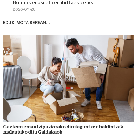
Bonuak erosi eta erabiltzeko epea
2026-07-28
EDUKI MOTA BEREAN...
Gazteen emantzipaziorako dirulaguntzen baldintzak
malgutuko ditu Galdakaok