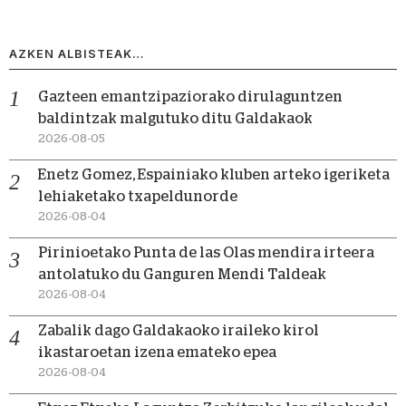
AZKEN ALBISTEAK…
Gazteen emantzipaziorako dirulaguntzen
baldintzak malgutuko ditu Galdakaok
2026-08-05
Enetz Gomez, Espainiako kluben arteko igeriketa
lehiaketako txapeldunorde
2026-08-04
Pirinioetako Punta de las Olas mendira irteera
antolatuko du Ganguren Mendi Taldeak
2026-08-04
Zabalik dago Galdakaoko iraileko kirol
ikastaroetan izena emateko epea
2026-08-04