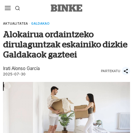
AKTUALITATEA
·
GALDAKAO
Alokairua ordaintzeko
dirulaguntzak eskainiko dizkie
Galdakaok gazteei
Irati Alonso García
PARTEKATU
2025-07-30