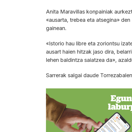
Anita Maravillas konpainiak aurkez
«ausarta, trebea eta atsegina» den 
gainean.
«Istorio hau libre eta zoriontsu iz
ausart haien hitzak jaso dira, belar
lehen baldintza saiatzea da», azald
Sarrerak salgai daude Torrezabale