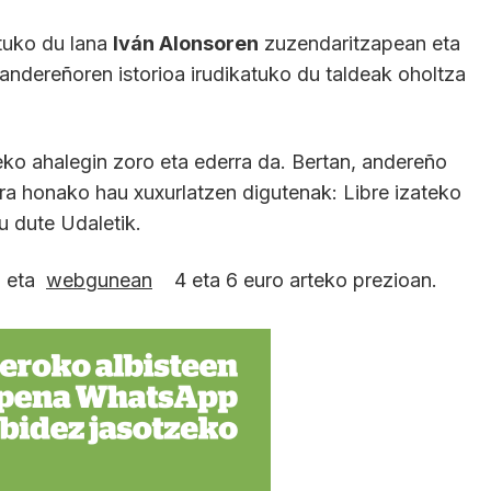
tuko du lana
Iván Alonsoren
zuzendaritzapean eta
andereñoren istorioa irudikatuko du taldeak oholtza
ateko ahalegin zoro eta ederra da. Bertan, andereño
rira honako hau xuxurlatzen digutenak: Libre izateko
u dute Udaletik.
n eta
webgunean
4 eta 6 euro arteko prezioan.