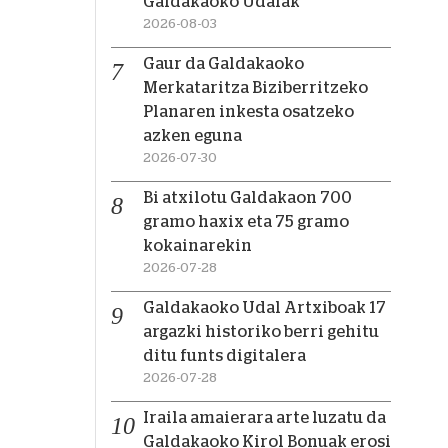
Galdakaoko Udalak
2026-08-03
Gaur da Galdakaoko
Merkataritza Biziberritzeko
Planaren inkesta osatzeko
azken eguna
2026-07-30
Bi atxilotu Galdakaon 700
gramo haxix eta 75 gramo
kokainarekin
2026-07-28
Galdakaoko Udal Artxiboak 17
argazki historiko berri gehitu
ditu funts digitalera
2026-07-28
Iraila amaierara arte luzatu da
Galdakaoko Kirol Bonuak erosi