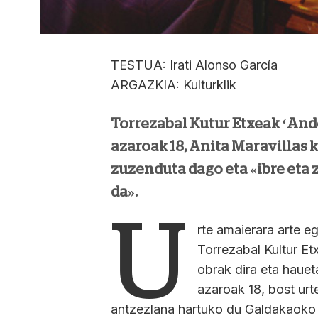
TESTUA: Irati Alonso García
ARGAZKIA: Kulturklik
Torrezabal Kutur Etxeak ‘And
azaroak 18, Anita Maravillas
zuzenduta dago eta «ibre eta 
da».
U
rte amaierara arte 
Torrezabal Kultur Et
obrak dira eta haue
azaroak 18, bost ur
antzezlana hartuko du Galdakaoko 