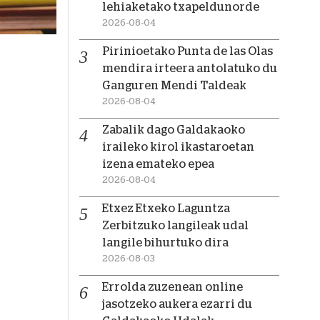
lehiaketako txapeldunorde
2026-08-04
Pirinioetako Punta de las Olas
mendira irteera antolatuko du
Ganguren Mendi Taldeak
2026-08-04
Zabalik dago Galdakaoko
iraileko kirol ikastaroetan
izena emateko epea
2026-08-04
Etxez Etxeko Laguntza
Zerbitzuko langileak udal
langile bihurtuko dira
2026-08-03
Errolda zuzenean online
jasotzeko aukera ezarri du