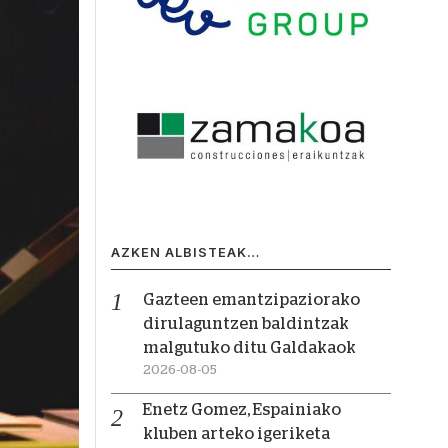
AZKEN ALBISTEAK…
Gazteen emantzipaziorako
dirulaguntzen baldintzak
malgutuko ditu Galdakaok
2026-08-05
Enetz Gomez, Espainiako
kluben arteko igeriketa