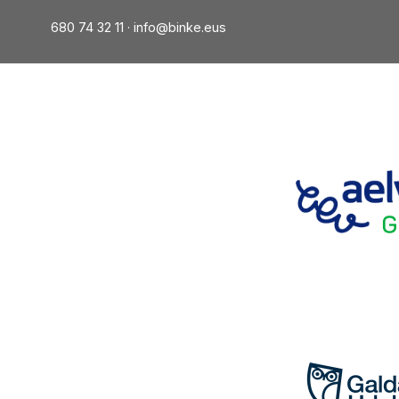
680 74 32 11 ·
info@binke.eus