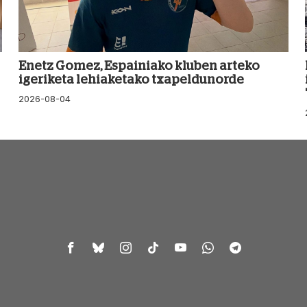
Enetz Gomez, Espainiako kluben arteko
igeriketa lehiaketako txapeldunorde
2026-08-04