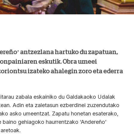
ereño’ antzezlana hartuko du zapatuan,
 konpainiaren eskutik. Obra umeei
zoriontsu izateko ahalegin zoro eta ederra
egitarau zabala eskainiko du Galdakaoko Udalak
xean. Adin eta zaletasun ezberdinei zuzendutako
tako asko umeentzat. Zapatu honetan esaterako,
te baino gehiagoko haurrentzako ‘Andereño’
aretoak.