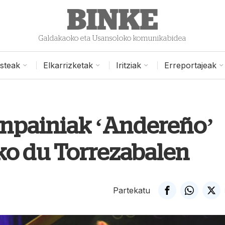
Galdakaoko eta Usansoloko komunikabidea
isteak
Elkarrizketak
Iritziak
Erreportajeak
onpainiak ‘Andereño’
ko du Torrezabalen
Partekatu