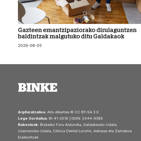
Gazteen emantzipaziorako dirulaguntzen
baldintzak malgutuko ditu Galdakaok
2026-08-05
Argitaratzailea:
Aitu elkartea © CC BY-SA 3.0
Lege Gordailua:
BI-41-2016 | ISSN: 2444-9385
Babesleak:
Bizkaiko Foru Aldundia, Galdakaoko Udala,
Usansoloko Udala, Clínica Dental Loroño, Aelvasa eta Zamakoa
Eraikuntzak