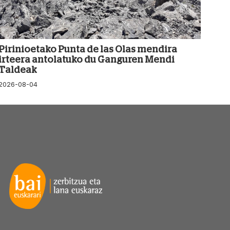
Pirinioetako Punta de las Olas mendira
irteera antolatuko du Ganguren Mendi
Taldeak
2026-08-04