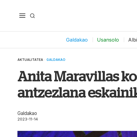
Galdakao
Usansolo
Alb
AKTUALITATEA
·
GALDAKAO
Anita Maravillas k
antzezlana eskaini
Galdakao
2023-11-14