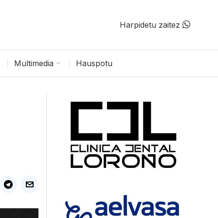
Harpidetu zaitez
Multimedia
Hauspotu