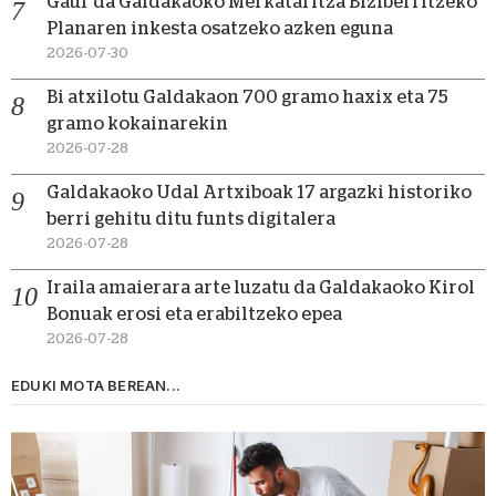
Gaur da Galdakaoko Merkataritza Biziberritzeko
Planaren inkesta osatzeko azken eguna
2026-07-30
Bi atxilotu Galdakaon 700 gramo haxix eta 75
gramo kokainarekin
2026-07-28
Galdakaoko Udal Artxiboak 17 argazki historiko
berri gehitu ditu funts digitalera
2026-07-28
Iraila amaierara arte luzatu da Galdakaoko Kirol
Bonuak erosi eta erabiltzeko epea
2026-07-28
EDUKI MOTA BEREAN...