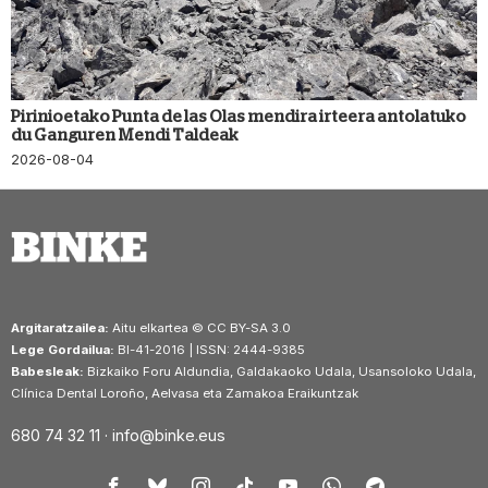
Pirinioetako Punta de las Olas mendira irteera antolatuko
du Ganguren Mendi Taldeak
2026-08-04
Argitaratzailea:
Aitu elkartea © CC BY-SA 3.0
Lege Gordailua:
BI-41-2016 | ISSN: 2444-9385
Babesleak:
Bizkaiko Foru Aldundia, Galdakaoko Udala, Usansoloko Udala,
Clínica Dental Loroño, Aelvasa eta Zamakoa Eraikuntzak
680 74 32 11 ·
info@binke.eus