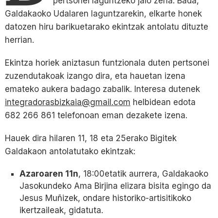
pertsonei laguntzeko jaio zena. Bada,
Galdakaoko Udalaren laguntzarekin, elkarte honek
datozen hiru barikuetarako ekintzak antolatu dituzte
herrian.
Ekintza horiek aniztasun funtzionala duten pertsonei
zuzendutakoak izango dira, eta hauetan izena
emateko aukera badago zabalik. Interesa dutenek
integradorasbizkaia@gmail.com
helbidean edota
682 266 861 telefonoan eman dezakete izena.
Hauek dira hilaren 11, 18 eta 25erako Bigitek
Galdakaon antolatutako ekintzak:
Azaroaren 11n
, 18:00etatik aurrera, Galdakaoko
Jasokundeko Ama Birjina elizara bisita egingo da
Jesus Muñizek, ondare historiko-artisitikoko
ikertzaileak, gidatuta.