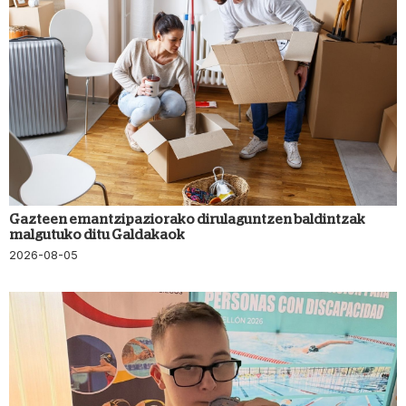
Gazteen emantzipaziorako dirulaguntzen baldintzak
malgutuko ditu Galdakaok
2026-08-05