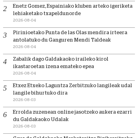
Enetz Gomez, Espainiako kluben arteko igeriketa
lehiaketako txapeldunorde
2026-08-04
Pirinioetako Punta de las Olas mendira irteera
antolatuko du Ganguren Mendi Taldeak
2026-08-04
Zabalik dago Galdakaoko iraileko kirol
ikastaroetan izena emateko epea
2026-08-04
Etxez Etxeko Laguntza Zerbitzuko langileak udal
langile bihurtuko dira
2026-08-03
Errolda zuzenean online jasotzeko aukera ezarri
du Galdakaoko Udalak
2026-08-03