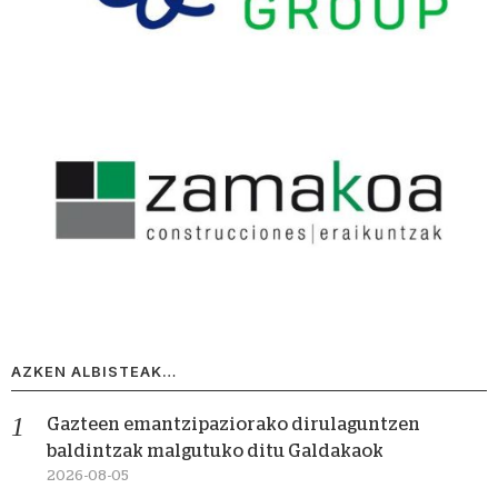
AZKEN ALBISTEAK…
Gazteen emantzipaziorako dirulaguntzen
baldintzak malgutuko ditu Galdakaok
2026-08-05