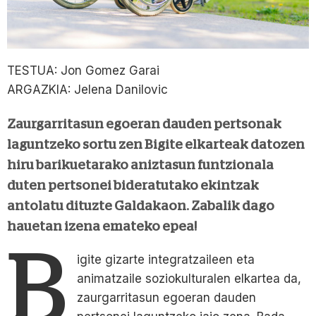
TESTUA: Jon Gomez Garai
ARGAZKIA: Jelena Danilovic
Zaurgarritasun egoeran dauden pertsonak
laguntzeko sortu zen Bigite elkarteak datozen
hiru barikuetarako aniztasun funtzionala
duten pertsonei bideratutako ekintzak
antolatu dituzte Galdakaon. Zabalik dago
hauetan izena emateko epea!
B
igite gizarte integratzaileen eta
animatzaile soziokulturalen elkartea da,
zaurgarritasun egoeran dauden