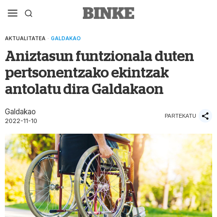
AKTUALITATEA
·
GALDAKAO
Aniztasun funtzionala duten
pertsonentzako ekintzak
antolatu dira Galdakaon
Galdakao
PARTEKATU
2022-11-10