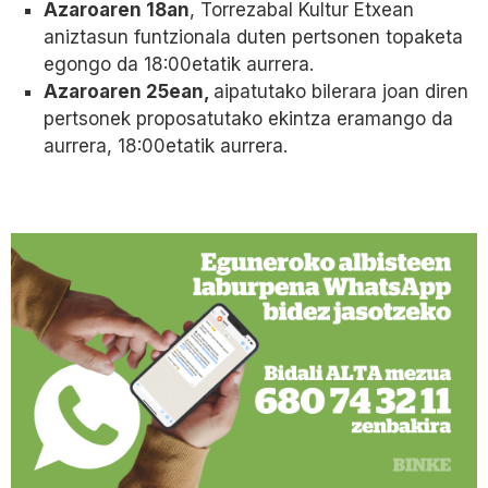
Azaroaren 18an
, Torrezabal Kultur Etxean
aniztasun funtzionala duten pertsonen topaketa
egongo da 18:00etatik aurrera.
Azaroaren 25ean,
aipatutako bilerara joan diren
pertsonek proposatutako ekintza eramango da
aurrera, 18:00etatik aurrera.