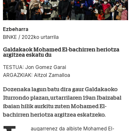
Ezbeharra
BINKE / 2022ko urtarrila
Galdakaok Mohamed El-bachirren heriotza
argitzea eskatu du
TESTUA: Jon Gomez Garai
ARGAZKIAK: Aitzol Zamalloa
Dozenaka lagun batu dira gaur Galdakaoko
Iturrondo plazan, urtarrilaren 19an Ibaizabal
ibaian hilik aurkitu zuten Mohamed El-
bachirren heriotza argitzea eskatzeko.
augarrenez da albiste Mohamed El-