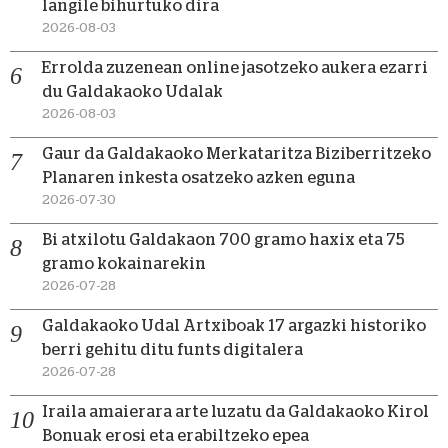
langile bihurtuko dira
2026-08-03
Errolda zuzenean online jasotzeko aukera ezarri
du Galdakaoko Udalak
2026-08-03
Gaur da Galdakaoko Merkataritza Biziberritzeko
Planaren inkesta osatzeko azken eguna
2026-07-30
Bi atxilotu Galdakaon 700 gramo haxix eta 75
gramo kokainarekin
2026-07-28
Galdakaoko Udal Artxiboak 17 argazki historiko
berri gehitu ditu funts digitalera
2026-07-28
Iraila amaierara arte luzatu da Galdakaoko Kirol
Bonuak erosi eta erabiltzeko epea