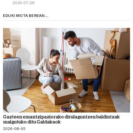
2026-07-28
EDUKI MOTA BEREAN...
Gazteen emantzipaziorako dirulaguntzen baldintzak
malgutuko ditu Galdakaok
2026-08-05