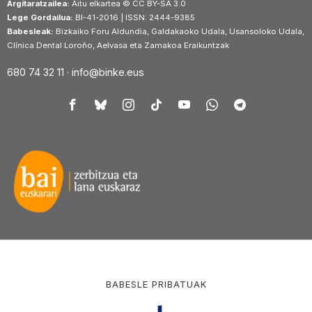
Argitaratzailea:
Aitu elkartea © CC BY-SA 3.0
Lege Gordailua:
BI-41-2016 | ISSN: 2444-9385
Babesleak:
Bizkaiko Foru Aldundia, Galdakaoko Udala, Usansoloko Udala,
Clínica Dental Loroño, Aelvasa eta Zamakoa Eraikuntzak
680 74 32 11 ·
info@binke.eus
BABESLE PRIBATUAK