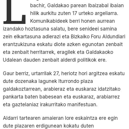
L
bachir, Galdakao parean Ibaizabal ibaian
hilik aurkitu zuten 17 urteko argeliarra.
Komunikabideek berri honen aurrean
izandako hoztasuna salatu, bere senideei samina
zein elkartasuna adierazi eta Bizkaiko Foru Aldundiari
erantzukizuna eskatu diote azken egunotan zenbait
eta zenbait herritarrek, eragilek eta Galdakaoko
Udalean dauden zenbait alderdi politikok ere.
Gaur berriz, urtarrilak 27, heriotz hori argitzea eskatu
dute dozenaka lagunek Iturrondo plaza
galdakoztarrean, arabieraz eta euskaraz idatzitako
pankarta baten babesean eta euskaraz, arabiarrez
eta gaztelaniaz irakurritako manifestuan.
Aldarri tartearen amaieran lore eskaintza ere egin
dute plazaren erdigunean kokatu duten