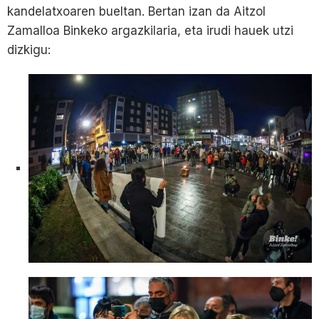
kandelatxoaren bueltan. Bertan izan da Aitzol
Zamalloa Binkeko argazkilaria, eta irudi hauek utzi
dizkigu: