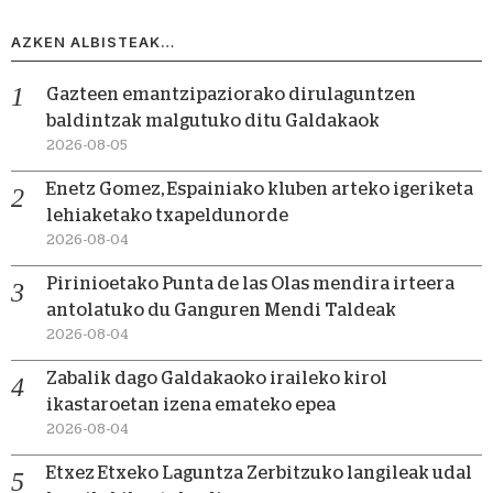
AZKEN ALBISTEAK…
Gazteen emantzipaziorako dirulaguntzen
baldintzak malgutuko ditu Galdakaok
2026-08-05
Enetz Gomez, Espainiako kluben arteko igeriketa
lehiaketako txapeldunorde
2026-08-04
Pirinioetako Punta de las Olas mendira irteera
antolatuko du Ganguren Mendi Taldeak
2026-08-04
Zabalik dago Galdakaoko iraileko kirol
ikastaroetan izena emateko epea
2026-08-04
Etxez Etxeko Laguntza Zerbitzuko langileak udal