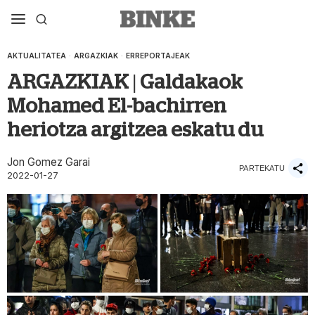
AKTUALITATEA
·
ARGAZKIAK
·
ERREPORTAJEAK
ARGAZKIAK | Galdakaok
Mohamed El-bachirren
heriotza argitzea eskatu du
Jon Gomez Garai
PARTEKATU
2022-01-27