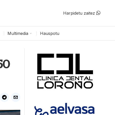
Harpidetu zaitez
Multimedia
Hauspotu
50