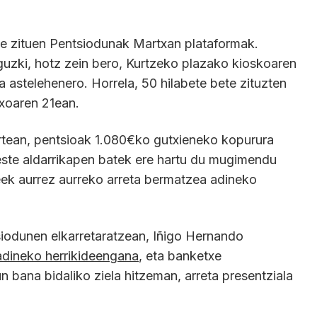
bete zituen Pentsiodunak Martxan plataformak.
eguzki, hotz zein bero, Kurtzeko plazako kioskoaren
ra astelehenero. Horrela, 50 hilabete bete zituzten
txoaren 21ean.
rtean, pentsioak 1.080€ko gutxieneko kopurura
este aldarrikapen batek ere hartu du mugimendu
eek aurrez aurreko arreta bermatzea adineko
tsiodunen elkarretaratzean, Iñigo Hernando
adineko herrikideengana
, eta banketxe
 bana bidaliko ziela hitzeman, arreta presentziala