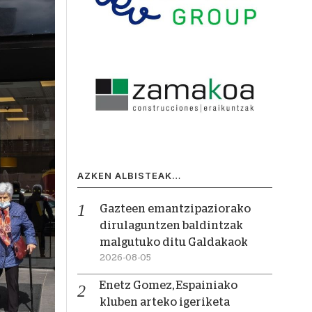
AZKEN ALBISTEAK…
Gazteen emantzipaziorako
dirulaguntzen baldintzak
malgutuko ditu Galdakaok
2026-08-05
Enetz Gomez, Espainiako
kluben arteko igeriketa