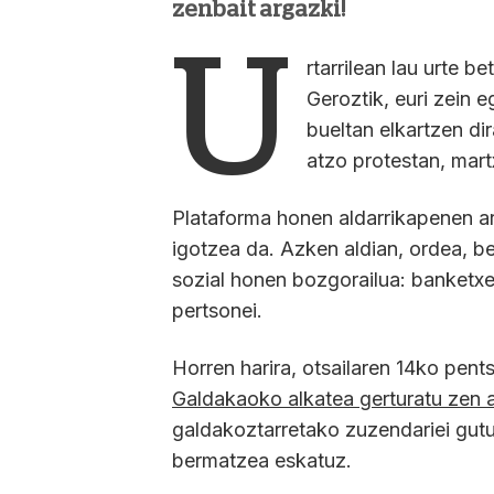
zenbait argazki!
U
rtarrilean lau urte 
Geroztik, euri zein 
bueltan elkartzen di
atzo protestan, mar
Plataforma honen aldarrikapenen a
igotzea da. Azken aldian, ordea, b
sozial honen bozgorailua: banketx
pertsonei.
Horren harira, otsailaren 14ko pen
Galdakaoko alkatea gerturatu zen 
galdakoztarretako zuzendariei gutun
bermatzea eskatuz.