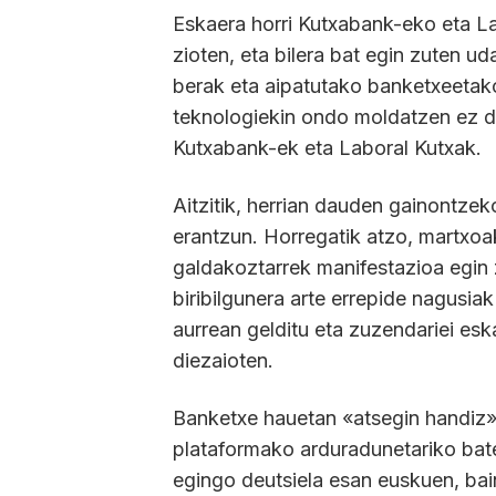
Eskaera horri Kutxabank-eko eta L
zioten, eta bilera bat egin zuten u
berak eta aipatutako banketxeetako
teknologiekin ondo moldatzen ez dir
Kutxabank-ek eta Laboral Kutxak.
Aitzitik, herrian dauden gainontzek
erantzun. Horregatik atzo, martxoa
galdakoztarrek manifestazioa egin
biribilgunera arte errepide nagusi
aurrean gelditu eta zuzendariei esk
diezaioten.
Banketxe hauetan «atsegin handiz»
plataformako arduradunetariko bate
egingo deutsiela esan euskuen, ba