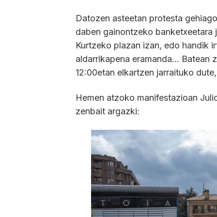
Datozen asteetan protesta gehiago
daben gainontzeko banketxeetara j
Kurtzeko plazan izan, edo handik i
aldarrikapena eramanda… Batean ze
12:00etan elkartzen jarraituko dut
Hemen atzoko manifestazioan Julio 
zenbait argazki: