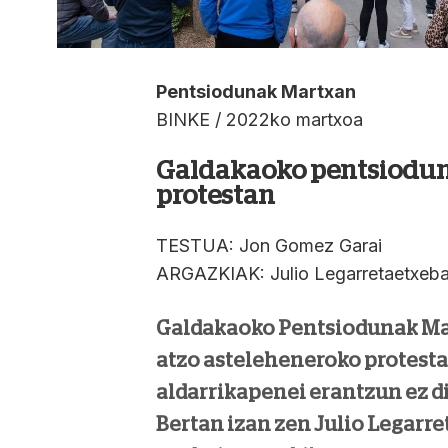
Pentsiodunak Martxan
BINKE / 2022ko martxoa
Galdakaoko pentsiodune
protestan
TESTUA: Jon Gomez Garai
ARGAZKIAK: Julio Legarretaetxeba
Galdakaoko Pentsiodunak Mar
atzo asteleheneroko protesta
aldarrikapenei erantzun ez d
Bertan izan zen Julio Legarr