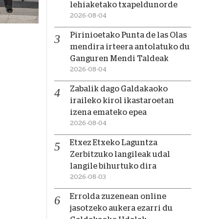
lehiaketako txapeldunorde
2026-08-04
Pirinioetako Punta de las Olas
mendira irteera antolatuko du
Ganguren Mendi Taldeak
2026-08-04
Zabalik dago Galdakaoko
iraileko kirol ikastaroetan
izena emateko epea
2026-08-04
Etxez Etxeko Laguntza
Zerbitzuko langileak udal
langile bihurtuko dira
2026-08-03
Errolda zuzenean online
jasotzeko aukera ezarri du