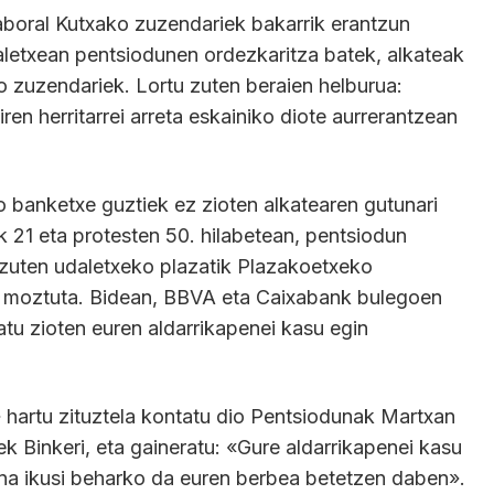
aboral Kutxako zuzendariek bakarrik erantzun
daletxean pentsiodunen ordezkaritza batek, alkateak
 zuzendariek. Lortu zuten beraien helburua:
en herritarrei arreta eskainiko diote aurrerantzean
o banketxe guztiek ez zioten alkatearen gutunari
k 21 eta protesten 50. hilabetean, pentsiodun
 zuten udaletxeko plazatik Plazakoetxeko
ak moztuta. Bidean, BBVA eta Caixabank bulegoen
atu zioten euren aldarrikapenei kasu egin
 hartu zituztela kontatu dio Pentsiodunak Martxan
k Binkeri, eta gaineratu: «Gure aldarrikapenei kasu
ina ikusi beharko da euren berbea betetzen daben».