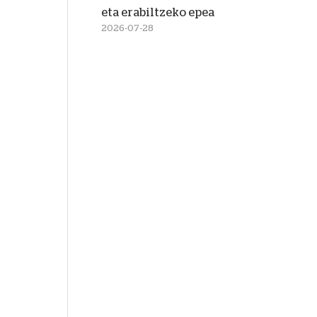
eta erabiltzeko epea
2026-07-28