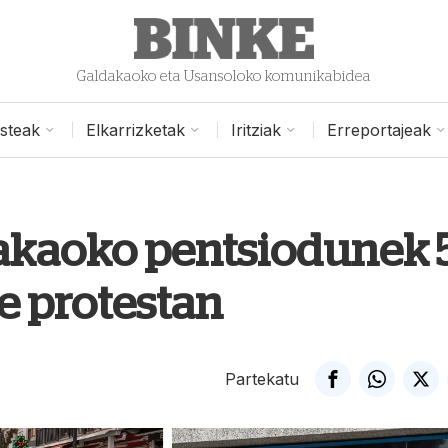
Galdakaoko eta Usansoloko komunikabidea
isteak
Elkarrizketak
Iritziak
Erreportajeak
akaoko pentsiodunek 
te protestan
Partekatu