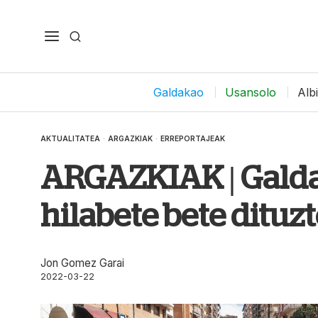
Galdakao
Usansolo
Alb
AKTUALITATEA
·
ARGAZKIAK
·
ERREPORTAJEAK
ARGAZKIAK | Gald
hilabete bete dituz
Jon Gomez Garai
2022-03-22