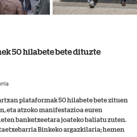
k 50 hilabete bete dituzte
rria
txan plataformak 50 hilabete bete zituen
n, eta atzoko manifestazioa euren
ieten banketxeetara joateko baliatu zuten.
etaetxebarria Binkeko argazkilaria; hemen