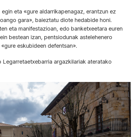
 egin eta «gure aldarrikapenagaz, erantzun ez
oango gara», baieztatu diote hedabide honi.
rten eta manifestazioan, edo banketxeetara euren
in bestean izan, pentsiodunak astelehenero
e, «gure eskubideen defentsan».
Legarretaetxebarria argazkilariak ateratako