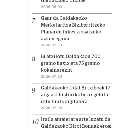
Galdakaoko Udalak
2026-08-03
Gaur da Galdakaoko
Merkataritza Biziberritzeko
Planaren inkesta osatzeko
azken eguna
2026-07-30
Bi atxilotu Galdakaon 700
gramo haxix eta 75 gramo
kokainarekin
2026-07-28
Galdakaoko Udal Artxiboak 17
argazki historiko berri gehitu
ditu funts digitalera
2026-07-28
Iraila amaierara arte luzatu da
Galdakaoko Kirol Bonuak erosi