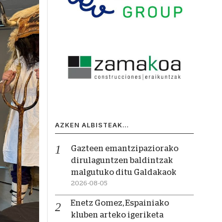
AZKEN ALBISTEAK…
Gazteen emantzipaziorako
dirulaguntzen baldintzak
malgutuko ditu Galdakaok
2026-08-05
Enetz Gomez, Espainiako
kluben arteko igeriketa