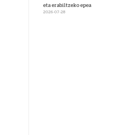
eta erabiltzeko epea
2026-07-28