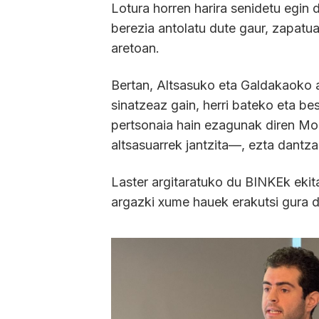
Lotura horren harira senidetu egin 
berezia antolatu dute gaur, zapatua
aretoan.
Bertan, Altsasuko eta Galdakaoko al
sinatzeaz gain, herri bateko eta bes
pertsonaia hain ezagunak diren Mo
altsasuarrek jantzita—, ezta dantza
Laster argitaratuko du BINKEk ekita
argazki xume hauek erakutsi gura d