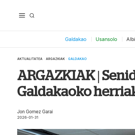
Galdakao
Usansolo
Alb
AKTUALITATEA
·
ARGAZKIAK
·
GALDAKAO
ARGAZKIAK | Senide
Galdakaoko herriak
Jon Gomez Garai
2026-01-31