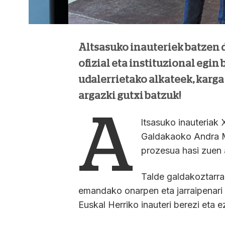
Altsasuko inauteriek batzen d
ofizial eta instituzional egin
udalerrietako alkateek, karg
argazki gutxi batzuk!
A
ltsasuko inauteriak
Galdakaoko Andra M
prozesua hasi zuen 
Talde galdakoztarrak
emandako onarpen eta jarraipenari 
Euskal Herriko inauteri berezi eta 