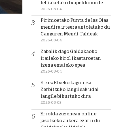
lehiaketako txapeldunorde
2026-08-04
Pirinioetako Punta de las Olas
mendira irteera antolatuko du
Ganguren Mendi Taldeak
2026-08-04
Zabalik dago Galdakaoko
iraileko kirol ikastaroetan
izena emateko epea
2026-08-04
Etxez Etxeko Laguntza
Zerbitzuko langileak udal
langile bihurtuko dira
2026-08-03
Errolda zuzenean online
jasotzeko aukera ezarri du