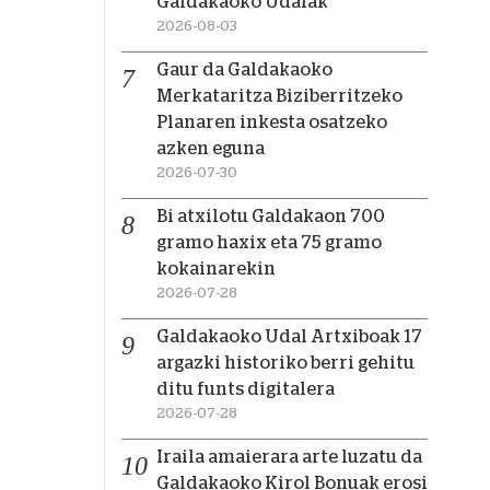
Galdakaoko Udalak
2026-08-03
Gaur da Galdakaoko
Merkataritza Biziberritzeko
Planaren inkesta osatzeko
azken eguna
2026-07-30
Bi atxilotu Galdakaon 700
gramo haxix eta 75 gramo
kokainarekin
2026-07-28
Galdakaoko Udal Artxiboak 17
argazki historiko berri gehitu
ditu funts digitalera
2026-07-28
Iraila amaierara arte luzatu da
Galdakaoko Kirol Bonuak erosi