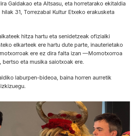
dira Galdakao eta Altsasu, eta horretarako ekitaldia
 hilak 31, Torrezabal Kultur Etxeko erakusketa
kateek hitza hartu eta senidetzeak ofizialki
teko elkarteek ere hartu dute parte, inauterietako
motxorroak ere ez dira falta izan —Momotxorroa
, bertso eta musika saiotxoak ere.
ldiko laburpen-bideoa, baina horren aurretik
izkizuegu.