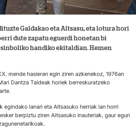
ituzte Galdakao eta Altsasu, eta lotura hori
 berri dute zapatu eguerdi honetan bi
a sinboliko handiko ekitaldian. Hemen
 XX. mende hasieran egin ziren azkenekoz, 1976an
ari Dantza Taldeak horiek berreskuratzeko
arte.
 egindako lanari eta Altsasuko herriak lan horri
esker berpiztu ziren Altsasuko inauteriak, gaur egun
ezagunenetarikoak.