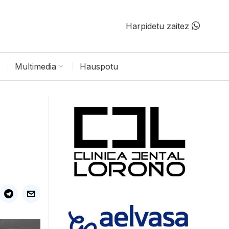
Harpidetu zaitez
Multimedia
Hauspotu