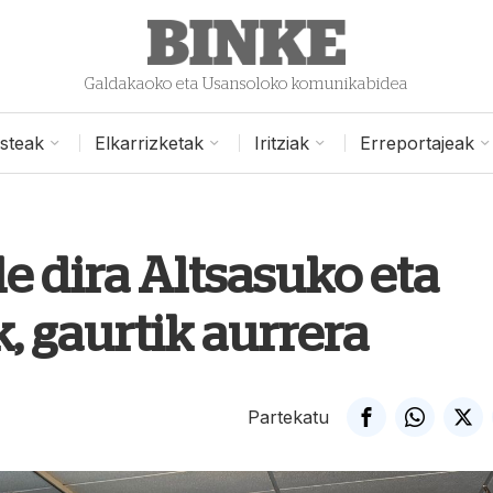
Galdakaoko eta Usansoloko komunikabidea
isteak
Elkarrizketak
Iritziak
Erreportajeak
 dira Altsasuko eta
, gaurtik aurrera
Partekatu